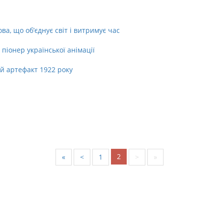
а, що об’єднує світ і витримує час
піонер української анімації
й артефакт 1922 року
2
«
<
1
>
»