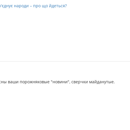
з'єднує народи – про що йдеться?
сны ваши порожняковые "новини", сверчки майданутые.