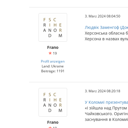
3. März 2024 08:04:50
Людвік Заменгоф (До
Херсонська обласна б
Херсона в назвах вул
Frano
19
Profil anzeigen
Land: Ukraine
Beiträge: 1191
3. März 2024 08:20:18
У Коломиї презентува
«І зійшла над Прутом
Чайковського. Оригін
заснування в Коломиї
Frano