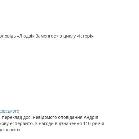
зповідь «Людвік Заменгоф» з циклу «Історія
ковського
 переклад досі невідомого оповідання Андрія
мову есперанто. З нагоди відзначення 110-річчя
ідтворити.