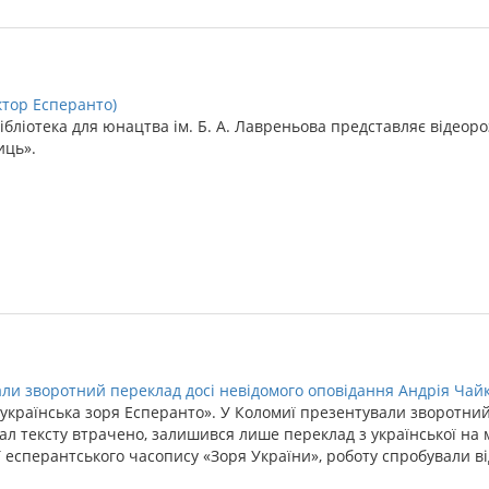
ктор Есперанто)
ібліотека для юнацтва ім. Б. А. Лавреньова представляє відеоро
иць».
ли зворотний переклад досі невідомого оповідання Андрія Чай
 українська зоря Есперанто». У Коломиї презентували зворотний
ал тексту втрачено, залишився лише переклад з української на 
 есперантського часопису «Зоря України», роботу спробували в