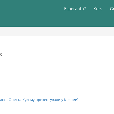
Esperanto?
Kurs
G
10
иста Ореста Кузьму презентували у Коломиї