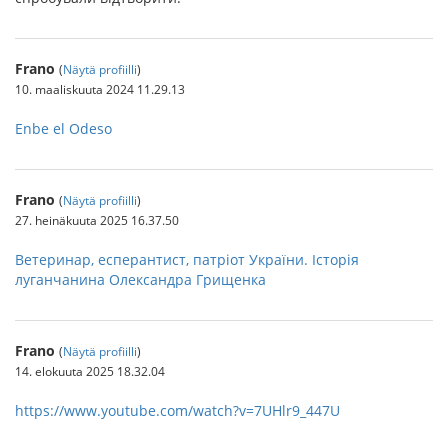
Frano
(
Näytä profiilli
)
10. maaliskuuta 2024 11.29.13
Enbe el Odeso
Frano
(
Näytä profiilli
)
27. heinäkuuta 2025 16.37.50
Ветеринар, есперантист, патріот України. Історія
луганчанина Олександра Грищенка
Frano
(
Näytä profiilli
)
14. elokuuta 2025 18.32.04
https://www.youtube.com/watch?v=7UHlr9_447U