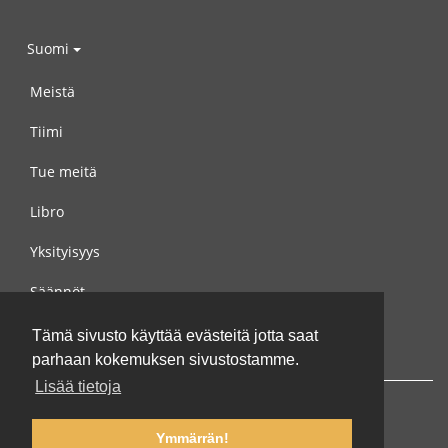
Suomi
Meistä
Tiimi
Tue meitä
Libro
Yksityisyys
Säännöt
Ota yhteyttä meihin
Tämä sivusto käyttää evästeitä jotta saat
parhaan kokemuksen sivustostamme.
Lisää tietoja
Ymmärrän!