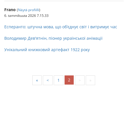
Frano
(
Näytä profiilli
)
6. tammikuuta 2026 7.15.33
Есперанто: штучна мова, що об’єднує світ і витримує час
Володимир Дев'ятнін, піонер української анімації
Унікальний книжковий артефакт 1922 року
2
«
<
1
>
»