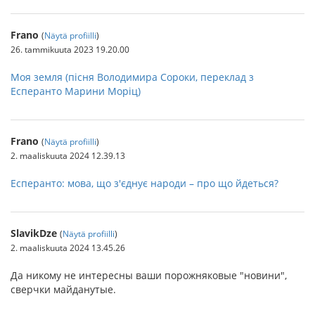
Frano
(
Näytä profiilli
)
26. tammikuuta 2023 19.20.00
Моя земля (пісня Володимира Сороки, переклад з
Есперанто Марини Моріц)
Frano
(
Näytä profiilli
)
2. maaliskuuta 2024 12.39.13
Есперанто: мова, що з'єднує народи – про що йдеться?
SlavikDze
(
Näytä profiilli
)
2. maaliskuuta 2024 13.45.26
Да никому не интересны ваши порожняковые "новини",
сверчки майданутые.