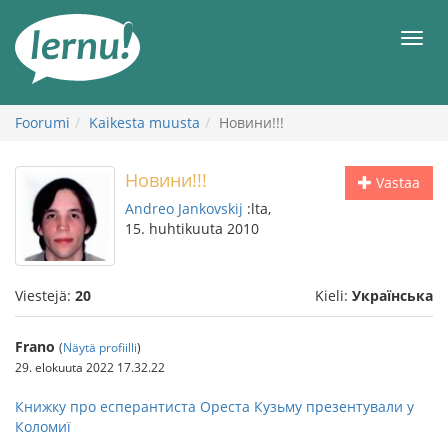
Tästä
sisältöön
Men
Foorumi
Kaikesta muusta
Новини!!!
Новини!!!
Vastaa
Andreo Jankovskij
:lta,
15. huhtikuuta 2010
Viestejä:
20
Kieli:
Українська
Frano
(
Näytä profiilli
)
29. elokuuta 2022 17.32.22
Книжку про есперантиста Ореста Кузьму презентували у
Коломиї