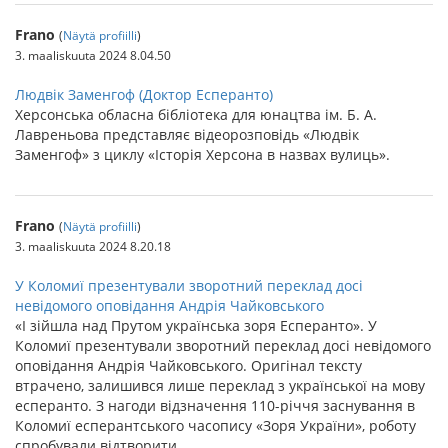
Frano
(
Näytä profiilli
)
3. maaliskuuta 2024 8.04.50
Людвік Заменгоф (Доктор Есперанто)
Херсонська обласна бібліотека для юнацтва ім. Б. А.
Лавреньова представляє відеорозповідь «Людвік
Заменгоф» з циклу «Історія Херсона в назвах вулиць».
Frano
(
Näytä profiilli
)
3. maaliskuuta 2024 8.20.18
У Коломиї презентували зворотний переклад досі
невідомого оповідання Андрія Чайковського
«І зійшла над Прутом українська зоря Есперанто». У
Коломиї презентували зворотний переклад досі невідомого
оповідання Андрія Чайковського. Оригінал тексту
втрачено, залишився лише переклад з української на мову
есперанто. З нагоди відзначення 110-річчя заснування в
Коломиї есперантського часопису «Зоря України», роботу
спробували відтворити.