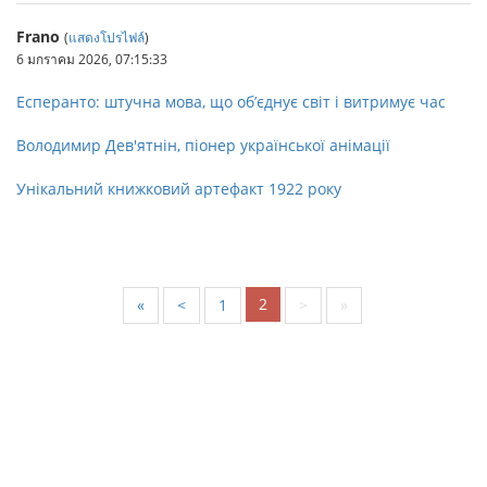
Frano
(
แสดงโปรไฟล์
)
6 มกราคม 2026, 07:15:33
Есперанто: штучна мова, що об’єднує світ і витримує час
Володимир Дев'ятнін, піонер української анімації
Унікальний книжковий артефакт 1922 року
2
«
<
1
>
»