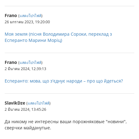
Frano
(
แสดงโปรไฟล์
)
26 มกราคม 2023, 19:20:00
Моя земля (пісня Володимира Сороки, переклад з
Есперанто Марини Моріц)
Frano
(
แสดงโปรไฟล์
)
2 มีนาคม 2024, 12:39:13
Есперанто: мова, що з'єднує народи – про що йдеться?
SlavikDze
(
แสดงโปรไฟล์
)
2 มีนาคม 2024, 13:45:26
Да никому не интересны ваши порожняковые "новини",
сверчки майданутые.