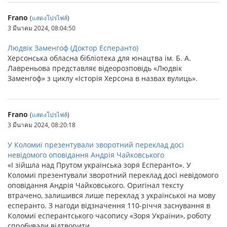
Frano
(
แสดงโปรไฟล์
)
3 มีนาคม 2024, 08:04:50
Людвік Заменгоф (Доктор Есперанто)
Херсонська обласна бібліотека для юнацтва ім. Б. А.
Лавреньова представляє відеорозповідь «Людвік
Заменгоф» з циклу «Історія Херсона в назвах вулиць».
Frano
(
แสดงโปรไฟล์
)
3 มีนาคม 2024, 08:20:18
У Коломиї презентували зворотний переклад досі
невідомого оповідання Андрія Чайковського
«І зійшла над Прутом українська зоря Есперанто». У
Коломиї презентували зворотний переклад досі невідомого
оповідання Андрія Чайковського. Оригінал тексту
втрачено, залишився лише переклад з української на мову
есперанто. З нагоди відзначення 110-річчя заснування в
Коломиї есперантського часопису «Зоря України», роботу
спробували відтворити.