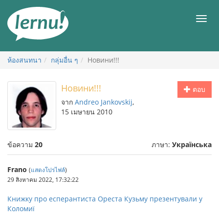
ไป
ยัง
เมนู
สารบัญ
ห้องสนทนา
กลุ่มอื่น ๆ
Новини!!!
Новини!!!
ตอบ
จาก
Andreo Jankovskij
,
15 เมษายน 2010
ข้อความ
20
ภาษา:
Українська
Frano
(
แสดงโปรไฟล์
)
29 สิงหาคม 2022, 17:32:22
Книжку про есперантиста Ореста Кузьму презентували у
Коломиї