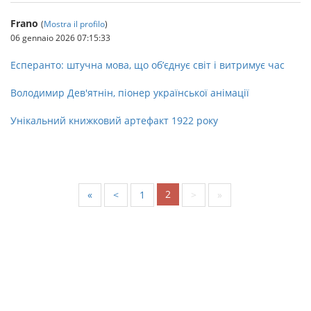
Frano
(
Mostra il profilo
)
06 gennaio 2026 07:15:33
Есперанто: штучна мова, що об’єднує світ і витримує час
Володимир Дев'ятнін, піонер української анімації
Унікальний книжковий артефакт 1922 року
2
«
<
1
>
»