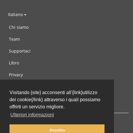
Italiano
Chi siamo
Team
Supportaci
Libro
Privacy
Condizioni d’uso
Visitando {site} acconsenti all'{link}utilizzo
Contattaci
dei cookie{/link} attraverso i quali possiamo
offrirti un servizio migliore.
Ulteriori informazioni
Accetto