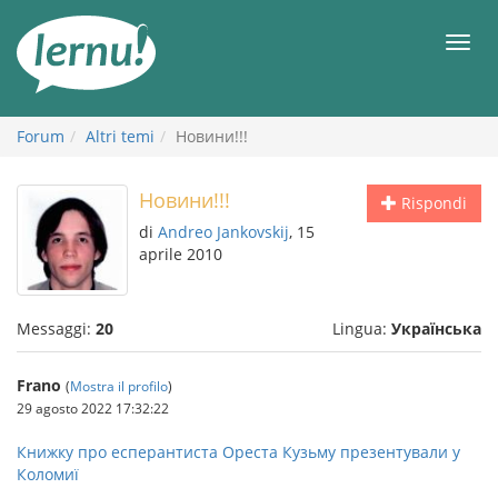
Vai
all’indice
Men
Forum
Altri temi
Новини!!!
Новини!!!
Rispondi
di
Andreo Jankovskij
, 15
aprile 2010
Messaggi:
20
Lingua:
Українська
Frano
(
Mostra il profilo
)
29 agosto 2022 17:32:22
Книжку про есперантиста Ореста Кузьму презентували у
Коломиї