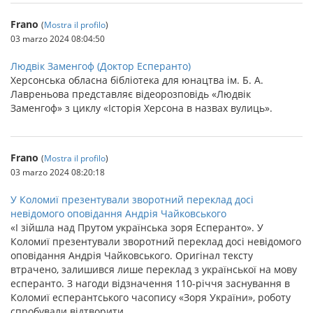
Frano
(
Mostra il profilo
)
03 marzo 2024 08:04:50
Людвік Заменгоф (Доктор Есперанто)
Херсонська обласна бібліотека для юнацтва ім. Б. А.
Лавреньова представляє відеорозповідь «Людвік
Заменгоф» з циклу «Історія Херсона в назвах вулиць».
Frano
(
Mostra il profilo
)
03 marzo 2024 08:20:18
У Коломиї презентували зворотний переклад досі
невідомого оповідання Андрія Чайковського
«І зійшла над Прутом українська зоря Есперанто». У
Коломиї презентували зворотний переклад досі невідомого
оповідання Андрія Чайковського. Оригінал тексту
втрачено, залишився лише переклад з української на мову
есперанто. З нагоди відзначення 110-річчя заснування в
Коломиї есперантського часопису «Зоря України», роботу
спробували відтворити.