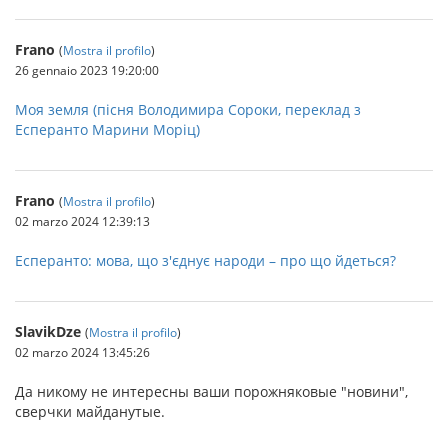
Frano
(
Mostra il profilo
)
26 gennaio 2023 19:20:00
Моя земля (пісня Володимира Сороки, переклад з
Есперанто Марини Моріц)
Frano
(
Mostra il profilo
)
02 marzo 2024 12:39:13
Есперанто: мова, що з'єднує народи – про що йдеться?
SlavikDze
(
Mostra il profilo
)
02 marzo 2024 13:45:26
Да никому не интересны ваши порожняковые "новини",
сверчки майданутые.