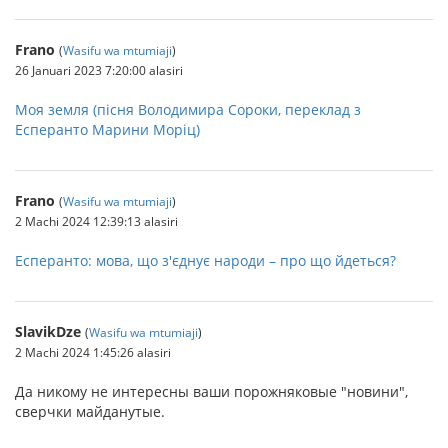
Frano
(
Wasifu wa mtumiaji
)
26 Januari 2023 7:20:00 alasiri
Моя земля (пісня Володимира Сороки, переклад з
Есперанто Марини Моріц)
Frano
(
Wasifu wa mtumiaji
)
2 Machi 2024 12:39:13 alasiri
Есперанто: мова, що з'єднує народи – про що йдеться?
SlavikDze
(
Wasifu wa mtumiaji
)
2 Machi 2024 1:45:26 alasiri
Да никому не интересны ваши порожняковые "новини",
сверчки майданутые.