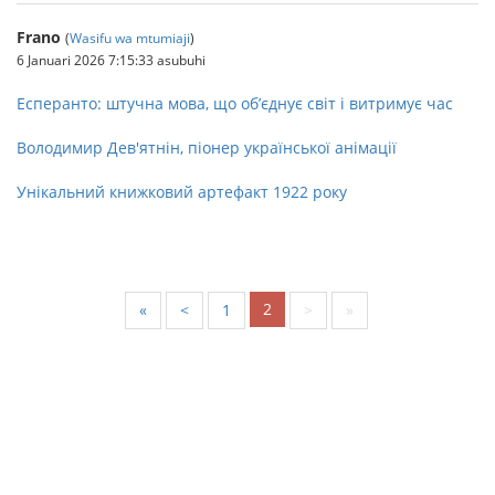
Frano
(
Wasifu wa mtumiaji
)
6 Januari 2026 7:15:33 asubuhi
Есперанто: штучна мова, що об’єднує світ і витримує час
Володимир Дев'ятнін, піонер української анімації
Унікальний книжковий артефакт 1922 року
2
«
<
1
>
»