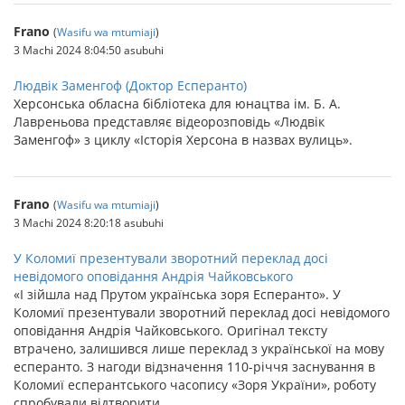
Frano
(
Wasifu wa mtumiaji
)
3 Machi 2024 8:04:50 asubuhi
Людвік Заменгоф (Доктор Есперанто)
Херсонська обласна бібліотека для юнацтва ім. Б. А.
Лавреньова представляє відеорозповідь «Людвік
Заменгоф» з циклу «Історія Херсона в назвах вулиць».
Frano
(
Wasifu wa mtumiaji
)
3 Machi 2024 8:20:18 asubuhi
У Коломиї презентували зворотний переклад досі
невідомого оповідання Андрія Чайковського
«І зійшла над Прутом українська зоря Есперанто». У
Коломиї презентували зворотний переклад досі невідомого
оповідання Андрія Чайковського. Оригінал тексту
втрачено, залишився лише переклад з української на мову
есперанто. З нагоди відзначення 110-річчя заснування в
Коломиї есперантського часопису «Зоря України», роботу
спробували відтворити.