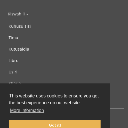
Kiswahili
Kuhusu sisi
Timu
Kutusaidia
Libro
Usiri
Sheria
Wasiliana na si
This website uses cookies to ensure you get
the best experience on our website.
More information
Got it!