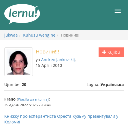
Kwa
maudhui
orod
jukwaa
Kuhusu wengine
Новини!!!
Новини!!!
Kujibu
ya
Andreo Jankovskij
,
15 Aprili 2010
Ujumbe:
20
Lugha:
Українська
Frano
(
Wasifu wa mtumiaji
)
29 Agosti 2022 5:32:22 alasiri
Книжку про есперантиста Ореста Кузьму презентували у
Коломиї