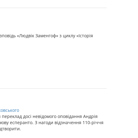
зповідь «Людвік Заменгоф» з циклу «Історія
ковського
 переклад досі невідомого оповідання Андрія
мову есперанто. З нагоди відзначення 110-річчя
ідтворити.