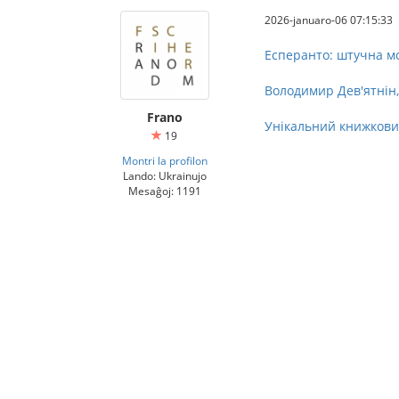
2026-januaro-06 07:15:33
Есперанто: штучна мов
Володимир Дев'ятнін, 
Frano
Унікальний книжкови
19
Montri la profilon
Lando: Ukrainujo
Mesaĝoj: 1191