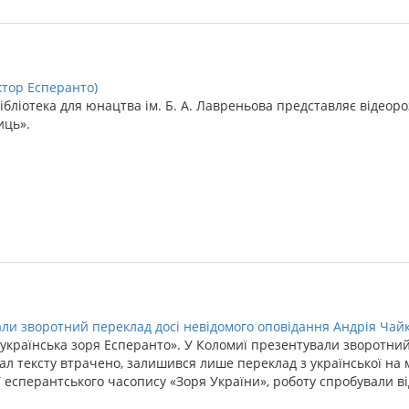
ктор Есперанто)
ібліотека для юнацтва ім. Б. А. Лавреньова представляє відеоро
иць».
ли зворотний переклад досі невідомого оповідання Андрія Чай
 українська зоря Есперанто». У Коломиї презентували зворотний
ал тексту втрачено, залишився лише переклад з української на 
 есперантського часопису «Зоря України», роботу спробували в