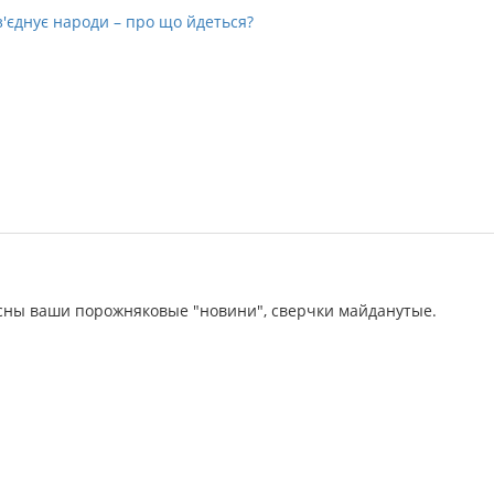
з'єднує народи – про що йдеться?
сны ваши порожняковые "новини", сверчки майданутые.