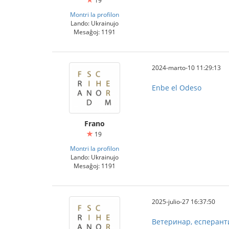
19
Montri la profilon
Lando: Ukrainujo
Mesaĝoj: 1191
2024-marto-10 11:29:13
Enbe el Odeso
Frano
19
Montri la profilon
Lando: Ukrainujo
Mesaĝoj: 1191
2025-julio-27 16:37:50
Ветеринар, есперанти