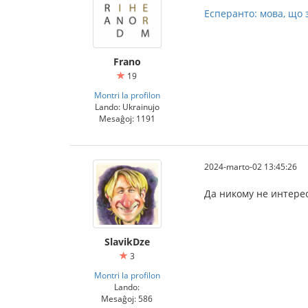
Есперанто: мова, що 
Frano
19
Montri la profilon
Lando: Ukrainujo
Mesaĝoj: 1191
2024-marto-02 13:45:26
Да никому не интере
SlavikDze
3
Montri la profilon
Lando:
Mesaĝoj: 586