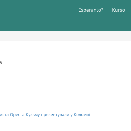
Esperanto?
Kurso
15
иста Ореста Кузьму презентували у Коломиї