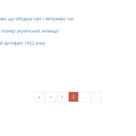
а, що об’єднує світ і витримує час
піонер української анімації
й артефакт 1922 року
2
«
<
1
>
»