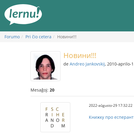
Al
la
enhavo
Forumo
Pri ĉio cetera
Новини!!!
Новини!!!
de
Andreo Jankovskij
, 2010-aprilo-
Mesaĝoj:
20
2022-aŭgusto-29 17:32:22
Книжку про есперант