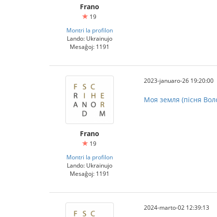
Frano
19
Montri la profilon
Lando: Ukrainujo
Mesaĝoj: 1191
2023-januaro-26 19:20:00
Моя земля (пісня Во
Frano
19
Montri la profilon
Lando: Ukrainujo
Mesaĝoj: 1191
2024-marto-02 12:39:13