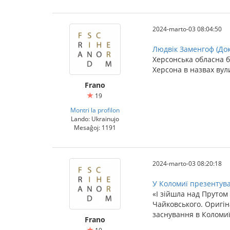
2024-marto-03 08:04:50
Людвік Заменгоф (До
Херсонська обласна б
Херсона в назвах вул
Frano
19
Montri la profilon
Lando: Ukrainujo
Mesaĝoj: 1191
2024-marto-03 08:20:18
У Коломиї презентува
«І зійшла над Прутом
Чайковського. Оригін
заснування в Коломиї
Frano