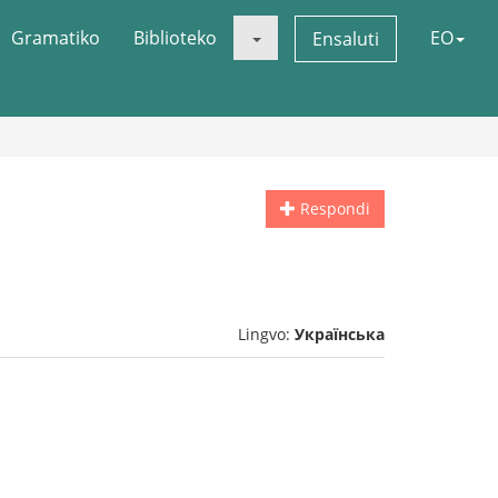
Gramatiko
Biblioteko
EO
Ensaluti
Respondi
Lingvo:
Українська