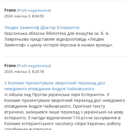
Frano
(
Profil megtekintése
)
2024. március 3. 8:04:50
Людвік Заменгоф (Доктор Есперанто)
Херсонська обласна бібліотека для юнацтва ім. Б. А.
Лавреньова представляє відеорозповідь «Людвік
Заменгоф» з циклу «Історія Херсона в назвах вулиць».
Frano
(
Profil megtekintése
)
2024. március 3. 8:20:18
У Коломиї презентували зворотний переклад досі
невідомого оповідання Андрія Чайковського
«І зійшла над Прутом українська зоря Есперанто». У
Коломиї презентували зворотний переклад досі невідомого
оповідання Андрія Чайковського. Оригінал тексту
втрачено, залишився лише переклад з української на мову
есперанто. З нагоди відзначення 110-річчя заснування в
Коломиї есперантського часопису «Зоря України», роботу
спробували відтворити.