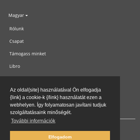
Magyar
Rólunk
Csapat
Támogass minket
Libro
Adatvédelem
Az oldal{site} használatával Ön elfogadja
Használati feltételek
{link} a cookie-k {/link} használatát ezen a
Írj nekünk
webhelyen. Így folyamatosan javítani tudjuk
szolgáltatásaink minőségét.
További információk
Elfogadom