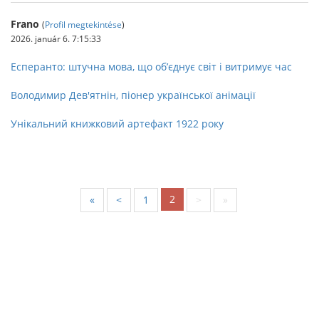
Frano
(
Profil megtekintése
)
2026. január 6. 7:15:33
Есперанто: штучна мова, що об’єднує світ і витримує час
Володимир Дев'ятнін, піонер української анімації
Унікальний книжковий артефакт 1922 року
2
«
<
1
>
»