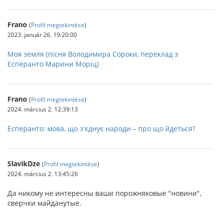
Frano
(
Profil megtekintése
)
2023. január 26. 19:20:00
Моя земля (пісня Володимира Сороки, переклад з
Есперанто Марини Моріц)
Frano
(
Profil megtekintése
)
2024. március 2. 12:39:13
Есперанто: мова, що з'єднує народи – про що йдеться?
SlavikDze
(
Profil megtekintése
)
2024. március 2. 13:45:26
Да никому не интересны ваши порожняковые "новини",
сверчки майданутые.