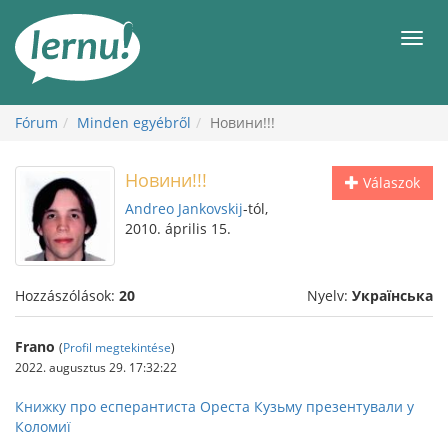
Tartalom
Men
Fórum
Minden egyébről
Новини!!!
Новини!!!
Válaszok
Andreo Jankovskij
-tól,
2010. április 15.
Hozzászólások:
20
Nyelv:
Українська
Frano
(
Profil megtekintése
)
2022. augusztus 29. 17:32:22
Книжку про есперантиста Ореста Кузьму презентували у
Коломиї