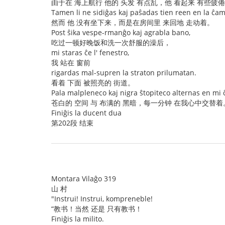
由于在 海上航行 他的 头发 有点乱，他 看起来 有些疲
Tamen li ne sidiĝas kaj paŝadas tien reen en la ĉa
然而 他 没有坐下来，而是在房间里 来回地 走动着。
Post ŝika vespe-rmanĝo kaj agrabla bano,
吃过一顿好晚饭和洗一次舒服的澡后，
mi staras ĉe l' fenestro,
我 站在 窗前
rigardas mal-supren la straton prilumatan.
看着 下面 被照亮的 街道。
Pala malpleneco kaj nigra ŝtopiteco alternas en mi
苍白的 空间 与 布满的 黑暗，每一分钟 在我心中交替着
Finiĝis la ducent dua
第202段 结束
Montara Vilaĝo 319
山 村
"Instrui! Instrui, kompreneble!
“教书！当然 还是 只有教书！
Finiĝis la milito.