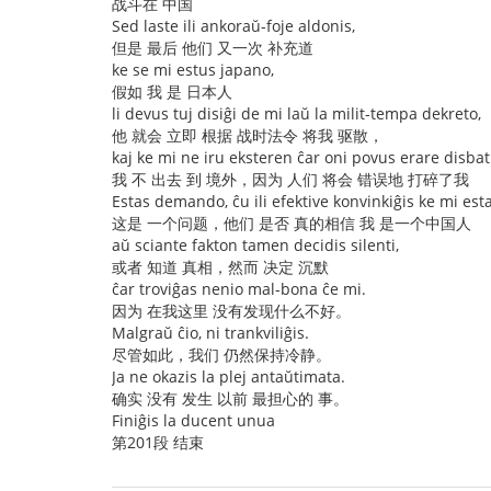
战斗在 中国
Sed laste ili ankoraŭ-foje aldonis,
但是 最后 他们 又一次 补充道
ke se mi estus japano,
假如 我 是 日本人
li devus tuj disiĝi de mi laŭ la milit-tempa dekreto,
他 就会 立即 根据 战时法令 将我 驱散，
kaj ke mi ne iru eksteren ĉar oni povus erare disbat
我 不 出去 到 境外，因为 人们 将会 错误地 打碎了我
Estas demando, ĉu ili efektive konvinkiĝis ke mi esta
这是 一个问题，他们 是否 真的相信 我 是一个中国人
aŭ sciante fakton tamen decidis silenti,
或者 知道 真相，然而 决定 沉默
ĉar troviĝas nenio mal-bona ĉe mi.
因为 在我这里 没有发现什么不好。
Malgraŭ ĉio, ni trankviliĝis.
尽管如此，我们 仍然保持冷静。
Ja ne okazis la plej antaŭtimata.
确实 没有 发生 以前 最担心的 事。
Finiĝis la ducent unua
第201段 结束