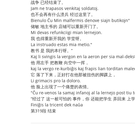
战争 已经结束了。
Jam ne trapasos venkitaj soldatoj.
也不会再有什么溃兵 经过这里了。
Bienulo Ĉu Min malfermis denove siajn butikojn"
储敏 地主爷的 店铺可以重新开门了。
Mi devas refunkciigi mian lernejon.
我 也得重新开我的 学堂呀。
La instruado estas mia metio."
教书 是 我的本行呀。”
Kaj li svingis la vergon en la aeron per sia mal-dek
他 用左手 把教鞭 向空中一挥，
kaj la vergo re-kurbiĝis kaj frapis lian torditan male
它 落了下来，正好打在他那被扭伤的脚踝上，
Li grimacis pro la doloro.
他 脸上出现了一个痛楚的表情。
"Ĉu re-venos la samaj infanoj al la lernejo post tiu 
“经过了 这一桩可怕的 事件，你 还能把学生 弄回来 上学
Finiĝis la tricent dek naŭa
第319段 结束