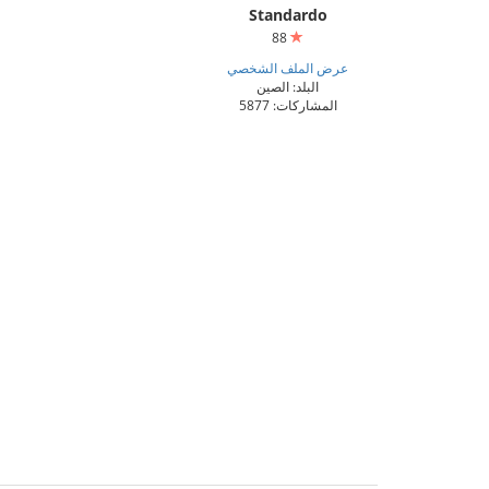
Standardo
88
عرض الملف الشخصي
البلد: الصين
المشاركات: 5877