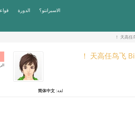
الاسبرانتو؟
الدورة
قواعد
الر
لغة:
简体中文