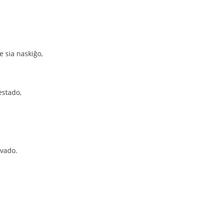
e sia naskiĝo,
estado,
ovado.