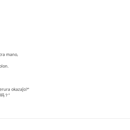
stra mano,
olon.
terura okazaĵo?"
吗？”