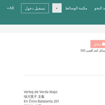
 النحو
مكتبة الوسائط
AR
تسجيل دخول
مغلق
سائل كحد أقصى 500
Verkoj de Verda Majo
绿川英子 文集
En Ĉinio Batalanta 201