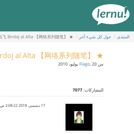
لى
لمحتويات
المنتدى
حول كل شيء آخر
★ 【网络系列随笔】 天高任鸟飞 Birdoj al Alta ！
★ 【网络系列随笔】 天高任鸟飞 Birdoj al Alta ！
من
, 20 يوليو، 2010
Flago
المشاركات:
7077
17 ديسمبر، 2018 2:08:22 ص