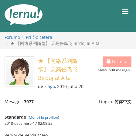
Al
la
Men
enhavo
Forumo
Pri ĉio cetera
★ 【网络系列随笔】 天高任鸟飞 Birdoj al Alta ！
★ 【网络系列随
Fermita
笔】 天高任鸟飞
Maks. 500 mesaĝoj.
Birdoj al Alta ！
de
Flago
, 2010-julio-20
Mesaĝoj:
7077
Lingvo:
简体中文
Standardo
(
Montri la profilon
)
2018-decembro-17 02:08:22
Verkoj de Verda Majo