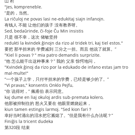
山 村
"Jes, kompreneble.
“是的，当然。
La riĉuloj ne povas lasi ne-edukitaj siajn infanojn.
有钱人 不能 让他们的孩子 没有教养呀。
Sed, bedaŭrinde, ĉi-foje Ĉu Min insistis
只是 很不幸，这次 储敏坚持
redukti la kvindek ĝinojn da rizo al tridek tri, kaj tiel estos."
要把 那半担米的 学费减到 三分之一担。而且 他说了就算。”
"Kiel li povas？" mia patro demandis surprizite.
“他 怎么能干出这种事来？” 我的 父亲 惊愕地问，
"Kvindek ĝinoj da rizo por la edukado de infano estas jam tro
mal-multe!"
“一个孩子上学，只付半担米的学费，已经是够少的了。”
"Vi pravas," konsentis Onklo Pejfu,
“你 说得对，” 佩甫伯 表示同意。
kaj dume en liaj okuloj ardis sub-premata kolero,
他那被抑制住的 怒火又要在 他眼里燃烧起来，
kiun tamen estingis larmoj. "Sed kion fari？
幸好当时涌出的泪水把它溅熄了。“但是我有什么办法呢？”
Finiĝis la tricent dudeka
第320段 结束