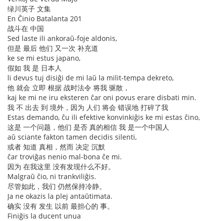
绿川英子 文集
En Ĉinio Batalanta 201
战斗在 中国
Sed laste ili ankoraŭ-foje aldonis,
但是 最后 他们 又一次 补充道
ke se mi estus japano,
假如 我 是 日本人
li devus tuj disiĝi de mi laŭ la milit-tempa dekreto,
他 就会 立即 根据 战时法令 将我 驱散，
kaj ke mi ne iru eksteren ĉar oni povus erare disbati min.
我 不 出去 到 境外，因为 人们 将会 错误地 打碎了我
Estas demando, ĉu ili efektive konvinkiĝis ke mi estas ĉino,
这是 一个问题，他们 是否 真的相信 我 是一个中国人
aŭ sciante fakton tamen decidis silenti,
或者 知道 真相，然而 决定 沉默
ĉar troviĝas nenio mal-bona ĉe mi.
因为 在我这里 没有发现什么不好。
Malgraŭ ĉio, ni trankviliĝis.
尽管如此，我们 仍然保持冷静。
Ja ne okazis la plej antaŭtimata.
确实 没有 发生 以前 最担心的 事。
Finiĝis la ducent unua