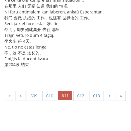
kie certe oni komprenas nian situacion...
在那里 人们 无疑 知道 我们的 情况
Ni faru antimalamikan laboron, ankaŭ Esperantan.
我们 要做 抗战的 工作，也还有 世界语的 工作。
Sed, ja kiel fore estas ĝis tie!
然而，却要如此离开 去往 那里！
Trajn-veturo dum 4 tagoj.
坐火车 得 4天。
Ne, tio ne estas longa.
不，这 不是 太长的。
Finiĝis la ducent kvara
第204段 结束
611
«
<
609
610
612
613
>
»