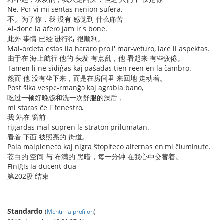
Ne. Por vi mi sentas nenion sufera.
不。为了你，我 没有 感觉到 什么痛苦
Al-done la afero jam iris bone.
此外 事情 已经 进行得 很顺利。
Mal-ordeta estas lia hararo pro l' mar-veturo, lace li aspektas.
由于在 海上航行 他的 头发 有点乱，他 看起来 有些疲倦。
Tamen li ne sidiĝas kaj paŝadas tien reen en la ĉambro.
然而 他 没有坐下来，而是在房间里 来回地 走动着。
Post ŝika vespe-rmanĝo kaj agrabla bano,
吃过一顿好晚饭和洗一次舒服的澡后，
mi staras ĉe l' fenestro,
我 站在 窗前
rigardas mal-supren la straton prilumatan.
看着 下面 被照亮的 街道。
Pala malpleneco kaj nigra ŝtopiteco alternas en mi ĉiuminute.
苍白的 空间 与 布满的 黑暗，每一分钟 在我心中交替着。
Finiĝis la ducent dua
第202段 结束
Standardo
(
Montri la profilon
)