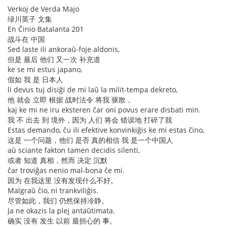
Verkoj de Verda Majo
绿川英子 文集
En Ĉinio Batalanta 201
战斗在 中国
Sed laste ili ankoraŭ-foje aldonis,
但是 最后 他们 又一次 补充道
ke se mi estus japano,
假如 我 是 日本人
li devus tuj disiĝi de mi laŭ la milit-tempa dekreto,
他 就会 立即 根据 战时法令 将我 驱散，
kaj ke mi ne iru eksteren ĉar oni povus erare disbati min.
我 不 出去 到 境外，因为 人们 将会 错误地 打碎了我
Estas demando, ĉu ili efektive konvinkiĝis ke mi estas ĉino,
这是 一个问题，他们 是否 真的相信 我 是一个中国人
aŭ sciante fakton tamen decidis silenti,
或者 知道 真相，然而 决定 沉默
ĉar troviĝas nenio mal-bona ĉe mi.
因为 在我这里 没有发现什么不好。
Malgraŭ ĉio, ni trankviliĝis.
尽管如此，我们 仍然保持冷静。
Ja ne okazis la plej antaŭtimata.
确实 没有 发生 以前 最担心的 事。