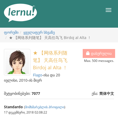
შინაარსის
ნახვა
მენიუ
ფორუმი
ყველაფერ სხვაზე
★ 【网络系列随笔】 天高任鸟飞 Birdoj al Alta ！
★ 【网络系列随
დახურულია
笔】 天高任鸟飞
Max. 500 messages.
Birdoj al Alta ！
Flago
-ისა და 20
ივლისი, 2010-ის მიერ
შეტყობინებები:
7077
ენა:
简体中文
Standardo
(
მომხმარებლის პროფილი
)
17 დეკემბერი, 2018 02:08:22