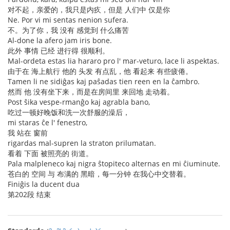
对不起，亲爱的，我只是内疚，但是 人们中 仅是你
Ne. Por vi mi sentas nenion sufera.
不。为了你，我 没有 感觉到 什么痛苦
Al-done la afero jam iris bone.
此外 事情 已经 进行得 很顺利。
Mal-ordeta estas lia hararo pro l' mar-veturo, lace li aspektas.
由于在 海上航行 他的 头发 有点乱，他 看起来 有些疲倦。
Tamen li ne sidiĝas kaj paŝadas tien reen en la ĉambro.
然而 他 没有坐下来，而是在房间里 来回地 走动着。
Post ŝika vespe-rmanĝo kaj agrabla bano,
吃过一顿好晚饭和洗一次舒服的澡后，
mi staras ĉe l' fenestro,
我 站在 窗前
rigardas mal-supren la straton prilumatan.
看着 下面 被照亮的 街道。
Pala malpleneco kaj nigra ŝtopiteco alternas en mi ĉiuminute.
苍白的 空间 与 布满的 黑暗，每一分钟 在我心中交替着。
Finiĝis la ducent dua
第202段 结束