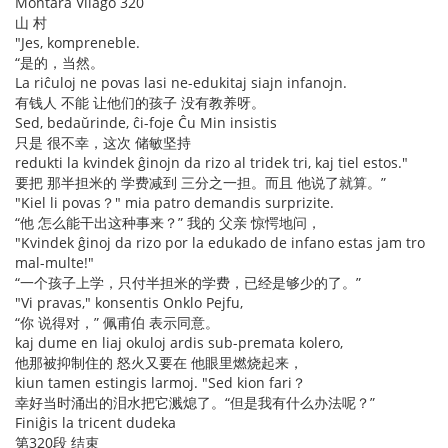
Montara Vilaĝo 320
山 村
"Jes, kompreneble.
“是的，当然。
La riĉuloj ne povas lasi ne-edukitaj siajn infanojn.
有钱人 不能 让他们的孩子 没有教养呀。
Sed, bedaŭrinde, ĉi-foje Ĉu Min insistis
只是 很不幸，这次 储敏坚持
redukti la kvindek ĝinojn da rizo al tridek tri, kaj tiel estos."
要把 那半担米的 学费减到 三分之一担。而且 他说了就算。”
"Kiel li povas？" mia patro demandis surprizite.
“他 怎么能干出这种事来？” 我的 父亲 惊愕地问，
"Kvindek ĝinoj da rizo por la edukado de infano estas jam tro
mal-multe!"
“一个孩子上学，只付半担米的学费，已经是够少的了。”
"Vi pravas," konsentis Onklo Pejfu,
“你 说得对，” 佩甫伯 表示同意。
kaj dume en liaj okuloj ardis sub-premata kolero,
他那被抑制住的 怒火又要在 他眼里燃烧起来，
kiun tamen estingis larmoj. "Sed kion fari？
幸好当时涌出的泪水把它溅熄了。“但是我有什么办法呢？”
Finiĝis la tricent dudeka
第320段 结束