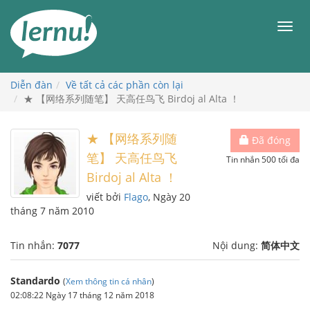
Đi
đến
Men
phần
nội
dung
Diễn đàn
Về tất cả các phần còn lại
★ 【网络系列随笔】 天高任鸟飞 Birdoj al Alta ！
★ 【网络系列随
Đã đóng
笔】 天高任鸟飞
Tin nhắn 500 tối đa
Birdoj al Alta ！
viết bởi
Flago
, Ngày 20
tháng 7 năm 2010
Tin nhắn:
7077
Nội dung:
简体中文
Standardo
(
Xem thông tin cá nhân
)
02:08:22 Ngày 17 tháng 12 năm 2018