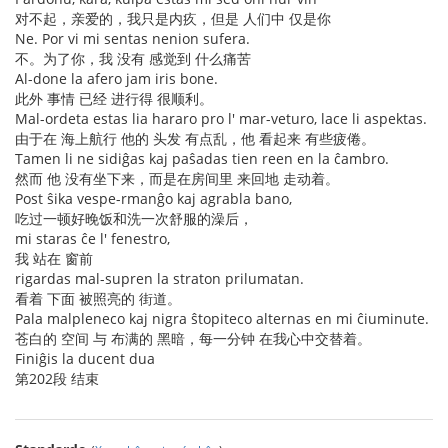
对不起，亲爱的，我只是内疚，但是 人们中 仅是你
Ne. Por vi mi sentas nenion sufera.
不。为了你，我 没有 感觉到 什么痛苦
Al-done la afero jam iris bone.
此外 事情 已经 进行得 很顺利。
Mal-ordeta estas lia hararo pro l' mar-veturo, lace li aspektas.
由于在 海上航行 他的 头发 有点乱，他 看起来 有些疲倦。
Tamen li ne sidiĝas kaj paŝadas tien reen en la ĉambro.
然而 他 没有坐下来，而是在房间里 来回地 走动着。
Post ŝika vespe-rmanĝo kaj agrabla bano,
吃过一顿好晚饭和洗一次舒服的澡后，
mi staras ĉe l' fenestro,
我 站在 窗前
rigardas mal-supren la straton prilumatan.
看着 下面 被照亮的 街道。
Pala malpleneco kaj nigra ŝtopiteco alternas en mi ĉiuminute.
苍白的 空间 与 布满的 黑暗，每一分钟 在我心中交替着。
Finiĝis la ducent dua
第202段 结束