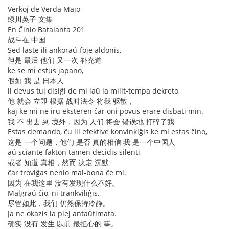
Verkoj de Verda Majo
绿川英子 文集
En Ĉinio Batalanta 201
战斗在 中国
Sed laste ili ankoraŭ-foje aldonis,
但是 最后 他们 又一次 补充道
ke se mi estus japano,
假如 我 是 日本人
li devus tuj disiĝi de mi laŭ la milit-tempa dekreto,
他 就会 立即 根据 战时法令 将我 驱散，
kaj ke mi ne iru eksteren ĉar oni povus erare disbati min.
我 不 出去 到 境外，因为 人们 将会 错误地 打碎了我
Estas demando, ĉu ili efektive konvinkiĝis ke mi estas ĉino,
这是 一个问题，他们 是否 真的相信 我 是一个中国人
aŭ sciante fakton tamen decidis silenti,
或者 知道 真相，然而 决定 沉默
ĉar troviĝas nenio mal-bona ĉe mi.
因为 在我这里 没有发现什么不好。
Malgraŭ ĉio, ni trankviliĝis.
尽管如此，我们 仍然保持冷静。
Ja ne okazis la plej antaŭtimata.
确实 没有 发生 以前 最担心的 事。