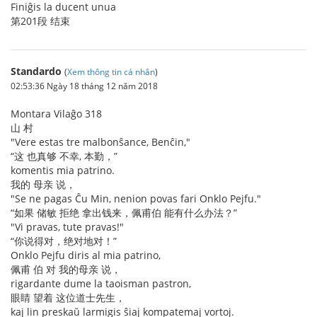
Finiĝis la ducent unua
第201段 结束
Standardo
(
Xem thông tin cá nhân
)
02:53:36 Ngày 18 tháng 12 năm 2018
Montara Vilaĝo 318
山 村
"Vere estas tre malbonŝance, Benĉin,"
“这 也真够 不幸, 本勤，”
komentis mia patrino.
我的 母亲 说，
"Se ne pagas Ĉu Min, nenion povas fari Onklo Pejfu."
“如果 储敏 拒绝 拿出钱来，佩甫伯 能有什么办法？”
"Vi pravas, tute pravas!"
“你说得对，绝对地对！”
Onklo Pejfu diris al mia patrino,
佩甫 伯 对 我的母亲 说，
rigardante dume la taoisman pastron,
眼睛 望着 这位道士先生，
kaj lin preskaŭ larmigis ŝiaj kompatemaj vortoj.