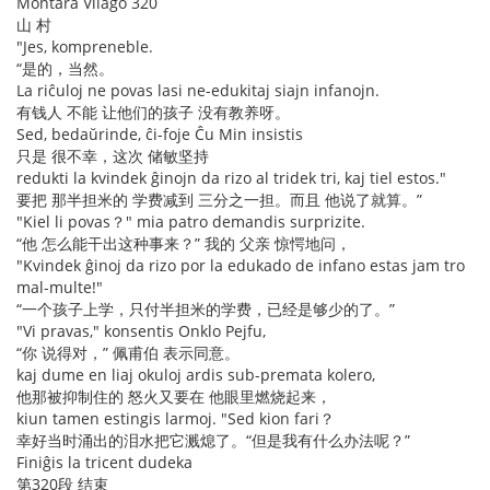
Montara Vilaĝo 320
山 村
"Jes, kompreneble.
“是的，当然。
La riĉuloj ne povas lasi ne-edukitaj siajn infanojn.
有钱人 不能 让他们的孩子 没有教养呀。
Sed, bedaŭrinde, ĉi-foje Ĉu Min insistis
只是 很不幸，这次 储敏坚持
redukti la kvindek ĝinojn da rizo al tridek tri, kaj tiel estos."
要把 那半担米的 学费减到 三分之一担。而且 他说了就算。”
"Kiel li povas？" mia patro demandis surprizite.
“他 怎么能干出这种事来？” 我的 父亲 惊愕地问，
"Kvindek ĝinoj da rizo por la edukado de infano estas jam tro
mal-multe!"
“一个孩子上学，只付半担米的学费，已经是够少的了。”
"Vi pravas," konsentis Onklo Pejfu,
“你 说得对，” 佩甫伯 表示同意。
kaj dume en liaj okuloj ardis sub-premata kolero,
他那被抑制住的 怒火又要在 他眼里燃烧起来，
kiun tamen estingis larmoj. "Sed kion fari？
幸好当时涌出的泪水把它溅熄了。“但是我有什么办法呢？”
Finiĝis la tricent dudeka
第320段 结束