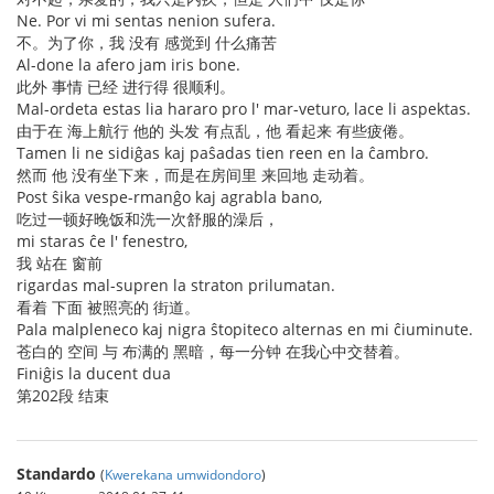
Ne. Por vi mi sentas nenion sufera.
不。为了你，我 没有 感觉到 什么痛苦
Al-done la afero jam iris bone.
此外 事情 已经 进行得 很顺利。
Mal-ordeta estas lia hararo pro l' mar-veturo, lace li aspektas.
由于在 海上航行 他的 头发 有点乱，他 看起来 有些疲倦。
Tamen li ne sidiĝas kaj paŝadas tien reen en la ĉambro.
然而 他 没有坐下来，而是在房间里 来回地 走动着。
Post ŝika vespe-rmanĝo kaj agrabla bano,
吃过一顿好晚饭和洗一次舒服的澡后，
mi staras ĉe l' fenestro,
我 站在 窗前
rigardas mal-supren la straton prilumatan.
看着 下面 被照亮的 街道。
Pala malpleneco kaj nigra ŝtopiteco alternas en mi ĉiuminute.
苍白的 空间 与 布满的 黑暗，每一分钟 在我心中交替着。
Finiĝis la ducent dua
第202段 结束
Standardo
(
Kwerekana umwidondoro
)