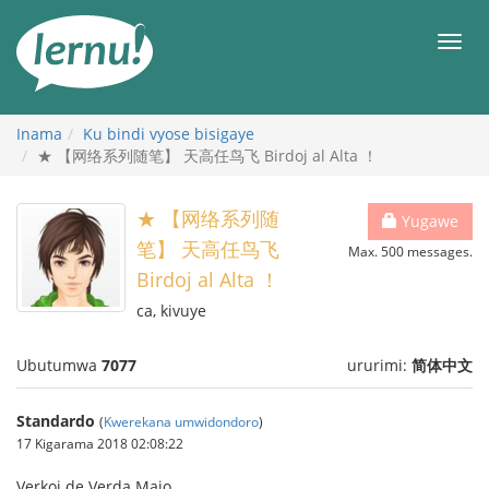
Ku
rupapuro
Urut
rw'ibirimwo
Inama
Ku bindi vyose bisigaye
★ 【网络系列随笔】 天高任鸟飞 Birdoj al Alta ！
★ 【网络系列随
Yugawe
笔】 天高任鸟飞
Max. 500 messages.
Birdoj al Alta ！
ca, kivuye
Ubutumwa
7077
ururimi:
简体中文
Standardo
(
Kwerekana umwidondoro
)
17 Kigarama 2018 02:08:22
Verkoj de Verda Majo