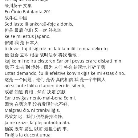
绿川英子 文集
En Ĉinio Batalanta 201
战斗在 中国
Sed laste ili ankoraŭ-foje aldonis,
但是 最后 他们 又一次 补充道
ke se mi estus japano,
假如 我 是 日本人
li devus tuj disiĝi de mi laŭ la milit-tempa dekreto,
他 就会 立即 根据 战时法令 将我 驱散，
kaj ke mi ne iru eksteren ĉar oni povus erare disbati min.
我 不 出去 到 境外，因为 人们 将会 错误地 打碎了我
Estas demando, ĉu ili efektive konvinkiĝis ke mi estas ĉino,
这是 一个问题，他们 是否 真的相信 我 是一个中国人
aŭ sciante fakton tamen decidis silenti,
或者 知道 真相，然而 决定 沉默
ĉar troviĝas nenio mal-bona ĉe mi.
因为 在我这里 没有发现什么不好。
Malgraŭ ĉio, ni trankviliĝis.
尽管如此，我们 仍然保持冷静。
Ja ne okazis la plej antaŭtimata.
确实 没有 发生 以前 最担心的 事。
Finiĝis la ducent unua