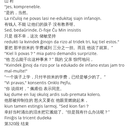
山 村
"Jes, kompreneble.
“是的，当然。
La riĉuloj ne povas lasi ne-edukitaj siajn infanojn.
有钱人 不能 让他们的孩子 没有教养呀。
Sed, bedaŭrinde, ĉi-foje Ĉu Min insistis
只是 很不幸，这次 储敏坚持
redukti la kvindek ĝinojn da rizo al tridek tri, kaj tiel estos."
要把 那半担米的 学费减到 三分之一担。而且 他说了就算。”
"Kiel li povas？" mia patro demandis surprizite.
“他 怎么能干出这种事来？” 我的 父亲 惊愕地问，
"Kvindek ĝinoj da rizo por la edukado de infano estas jam tro
mal-multe!"
“一个孩子上学，只付半担米的学费，已经是够少的了。”
"Vi pravas," konsentis Onklo Pejfu,
“你 说得对，” 佩甫伯 表示同意。
kaj dume en liaj okuloj ardis sub-premata kolero,
他那被抑制住的 怒火又要在 他眼里燃烧起来，
kiun tamen estingis larmoj. "Sed kion fari？
幸好当时涌出的泪水把它溅熄了。“但是我有什么办法呢？”
Finiĝis la tricent dudeka
第320段 结束