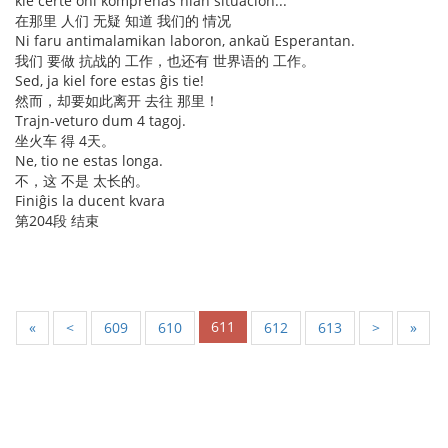
kie certe oni komprenas nian situacion...
在那里 人们 无疑 知道 我们的 情况
Ni faru antimalamikan laboron, ankaŭ Esperantan.
我们 要做 抗战的 工作，也还有 世界语的 工作。
Sed, ja kiel fore estas ĝis tie!
然而，却要如此离开 去往 那里！
Trajn-veturo dum 4 tagoj.
坐火车 得 4天。
Ne, tio ne estas longa.
不，这 不是 太长的。
Finiĝis la ducent kvara
第204段 结束
611
«
<
609
610
612
613
>
»