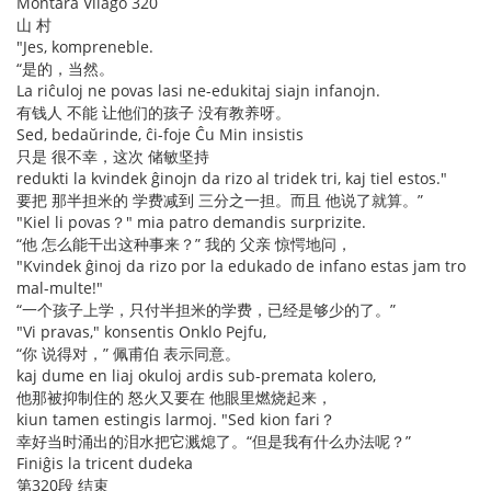
Montara Vilaĝo 320
山 村
"Jes, kompreneble.
“是的，当然。
La riĉuloj ne povas lasi ne-edukitaj siajn infanojn.
有钱人 不能 让他们的孩子 没有教养呀。
Sed, bedaŭrinde, ĉi-foje Ĉu Min insistis
只是 很不幸，这次 储敏坚持
redukti la kvindek ĝinojn da rizo al tridek tri, kaj tiel estos."
要把 那半担米的 学费减到 三分之一担。而且 他说了就算。”
"Kiel li povas？" mia patro demandis surprizite.
“他 怎么能干出这种事来？” 我的 父亲 惊愕地问，
"Kvindek ĝinoj da rizo por la edukado de infano estas jam tro
mal-multe!"
“一个孩子上学，只付半担米的学费，已经是够少的了。”
"Vi pravas," konsentis Onklo Pejfu,
“你 说得对，” 佩甫伯 表示同意。
kaj dume en liaj okuloj ardis sub-premata kolero,
他那被抑制住的 怒火又要在 他眼里燃烧起来，
kiun tamen estingis larmoj. "Sed kion fari？
幸好当时涌出的泪水把它溅熄了。“但是我有什么办法呢？”
Finiĝis la tricent dudeka
第320段 结束