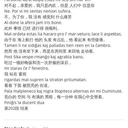
对不起，亲爱的，我只是内疚，但是 人们中 仅是你
Ne. Por vi mi sentas nenion sufera.
不。为了你，我 没有 感觉到 什么痛苦
Al-done la afero jam iris bone.
此外 事情 已经 进行得 很顺利。
Mal-ordeta estas lia hararo pro l' mar-veturo, lace li aspektas.
由于在 海上航行 他的 头发 有点乱，他 看起来 有些疲倦。
Tamen li ne sidiĝas kaj paŝadas tien reen en la ĉambro.
然而 他 没有坐下来，而是在房间里 来回地 走动着。
Post ŝika vespe-rmanĝo kaj agrabla bano,
吃过一顿好晚饭和洗一次舒服的澡后，
mi staras ĉe l' fenestro,
我 站在 窗前
rigardas mal-supren la straton prilumatan.
看着 下面 被照亮的 街道。
Pala malpleneco kaj nigra ŝtopiteco alternas en mi ĉiuminute.
苍白的 空间 与 布满的 黑暗，每一分钟 在我心中交替着。
Finiĝis la ducent dua
第202段 结束