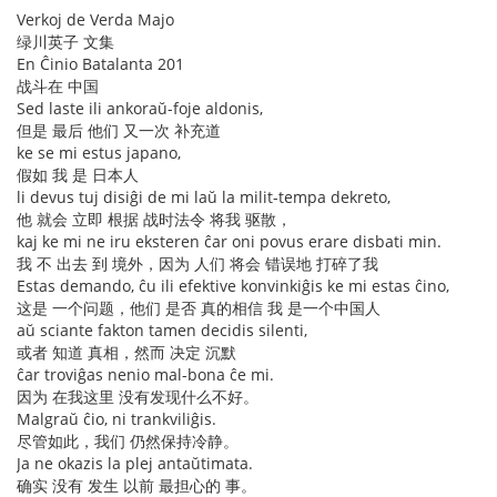
Verkoj de Verda Majo
绿川英子 文集
En Ĉinio Batalanta 201
战斗在 中国
Sed laste ili ankoraŭ-foje aldonis,
但是 最后 他们 又一次 补充道
ke se mi estus japano,
假如 我 是 日本人
li devus tuj disiĝi de mi laŭ la milit-tempa dekreto,
他 就会 立即 根据 战时法令 将我 驱散，
kaj ke mi ne iru eksteren ĉar oni povus erare disbati min.
我 不 出去 到 境外，因为 人们 将会 错误地 打碎了我
Estas demando, ĉu ili efektive konvinkiĝis ke mi estas ĉino,
这是 一个问题，他们 是否 真的相信 我 是一个中国人
aŭ sciante fakton tamen decidis silenti,
或者 知道 真相，然而 决定 沉默
ĉar troviĝas nenio mal-bona ĉe mi.
因为 在我这里 没有发现什么不好。
Malgraŭ ĉio, ni trankviliĝis.
尽管如此，我们 仍然保持冷静。
Ja ne okazis la plej antaŭtimata.
确实 没有 发生 以前 最担心的 事。