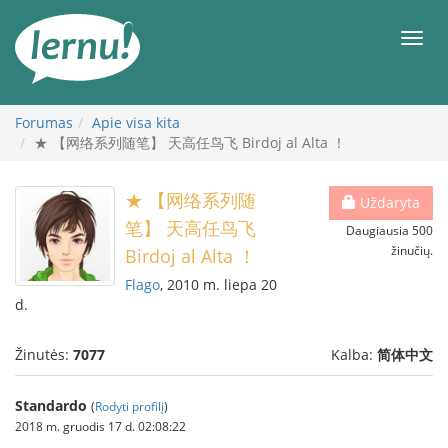
Į
turinį
Meni
Forumas
Apie visa kita
★ 【网络系列随笔】 天高任鸟飞 Birdoj al Alta ！
★ 【网络系列随
Uždaryta
笔】 天高任鸟飞
Daugiausia 500
žinučių.
Birdoj al Alta ！
Flago
, 2010 m. liepa 20
d.
Žinutės:
7077
Kalba:
简体中文
Standardo
(
Rodyti profilį
)
2018 m. gruodis 17 d. 02:08:22