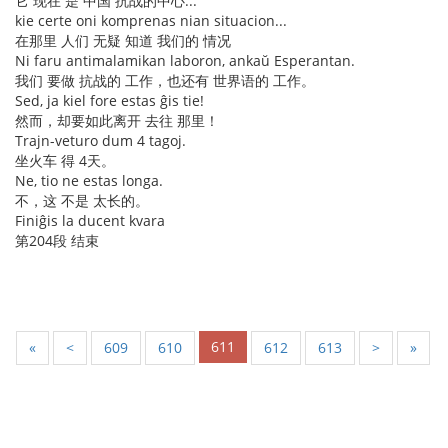
它 现在 是 中国 抗战的中心...
kie certe oni komprenas nian situacion...
在那里 人们 无疑 知道 我们的 情况
Ni faru antimalamikan laboron, ankaŭ Esperantan.
我们 要做 抗战的 工作，也还有 世界语的 工作。
Sed, ja kiel fore estas ĝis tie!
然而，却要如此离开 去往 那里！
Trajn-veturo dum 4 tagoj.
坐火车 得 4天。
Ne, tio ne estas longa.
不，这 不是 太长的。
Finiĝis la ducent kvara
第204段 结束
611
«
<
609
610
612
613
>
»