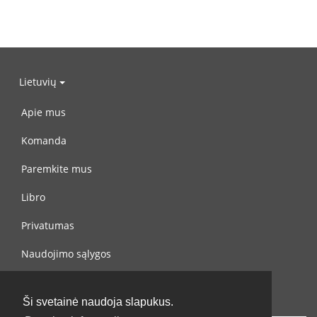
Lietuvių
Apie mus
Komanda
Paremkite mus
Libro
Privatumas
Naudojimo sąlygos
Susisiekite su mumis
Ši svetainė naudoja slapukus.