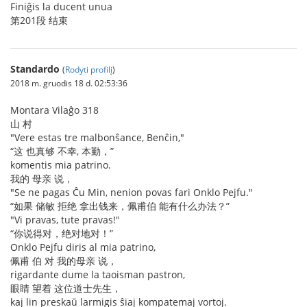
Finiĝis la ducent unua
第201段 结束
Standardo
(
Rodyti profilį
)
2018 m. gruodis 18 d. 02:53:36
Montara Vilaĝo 318
山 村
"Vere estas tre malbonŝance, Benĉin,"
“这 也真够 不幸, 本勤，”
komentis mia patrino.
我的 母亲 说，
"Se ne pagas Ĉu Min, nenion povas fari Onklo Pejfu."
“如果 储敏 拒绝 拿出钱来，佩甫伯 能有什么办法？”
"Vi pravas, tute pravas!"
“你说得对，绝对地对！”
Onklo Pejfu diris al mia patrino,
佩甫 伯 对 我的母亲 说，
rigardante dume la taoisman pastron,
眼睛 望着 这位道士先生，
kaj lin preskaŭ larmigis ŝiaj kompatemaj vortoj.