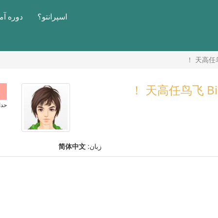
اسپرانتو؟
دوره آ
حداکثر 
زبان:
简体中文