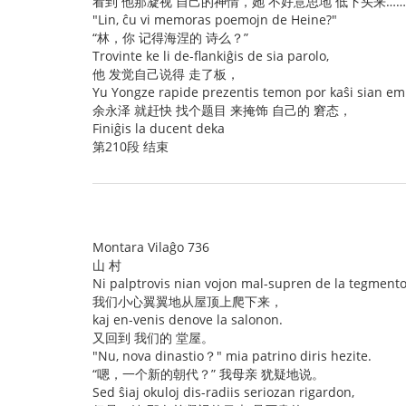
看到 他那凝视 自己的神情，她 不好意思地 低下头来……
"Lin, ĉu vi memoras poemojn de Heine?"
“林，你 记得海涅的 诗么？”
Trovinte ke li de-flankiĝis de sia parolo,
他 发觉自己说得 走了板，
Yu Yongze rapide prezentis temon por kaŝi sian e
余永泽 就赶快 找个题目 来掩饰 自己的 窘态，
Finiĝis la ducent deka
第210段 结束
Montara Vilaĝo 736
山 村
Ni palptrovis nian vojon mal-supren de la tegment
我们小心翼翼地从屋顶上爬下来，
kaj en-venis denove la salonon.
又回到 我们的 堂屋。
"Nu, nova dinastio？" mia patrino diris hezite.
“嗯，一个新的朝代？” 我母亲 犹疑地说。
Sed ŝiaj okuloj dis-radiis seriozan rigardon,