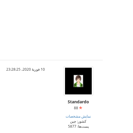
10 فوریهٔ 2020،‏ 23:28:25
Standardo
88
نمایش مشخصات
کشور: چین
پست‌ها: 5877