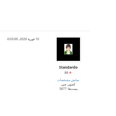
10 فوریهٔ 2020،‏ 0:03:00
Standardo
88
نمایش مشخصات
کشور: چین
پست‌ها: 5877