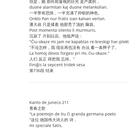
但是，她 那向前凝视的目光 是严肃的，
duone alarmitan kaj duone melankolian.
一半带有恐惧，一半充满了抑郁的神色。
Onklo Pan nur frotis sian kalvan verton.
潘大叔 只是揉着 他那秃了顶的 脑袋。
Post momenta silento li murmuris,
沉寂了 片刻以后。他低声说：
"Ĉiu-okaze mi jam ne kapablas re-kreskigi har-plekt
“不论怎样，我 现在再也没有 办法 蓄一条辫子了。
La homoj devos forgesi pri mi, ĉiu-okaze."
人们 反正 得把我 忘掉。”
Finiĝis la sepcent tridek sesa
第736段 结束
Kanto de Juneco 211
青春之歌
"La poemojn de tiu ĉi granda germana poeto
“这位 德国伟大诗人的 诗，
mi speciale ŝatis,