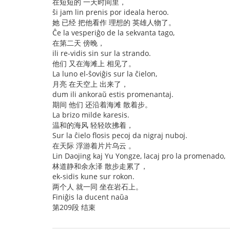
在短短的 一天时间里，
ŝi jam lin prenis por ideala heroo.
她 已经 把他看作 理想的 英雄人物了。
Ĉe la vesperiĝo de la sekvanta tago,
在第二天 傍晚，
ili re-vidis sin sur la strando.
他们 又在海滩上 相见了。
La luno el-ŝoviĝis sur la ĉielon,
月亮 在天空上 出来了，
dum ili ankoraŭ estis promenantaj.
期间 他们 还沿着海滩 散着步。
La brizo milde karesis.
温和的海风 轻轻吹拂着，
Sur la ĉielo flosis pecoj da nigraj nuboj.
在天际 浮游着片片乌云 。
Lin Daojing kaj Yu Yongze, lacaj pro la promenado,
林道静和余永泽 散步走累了，
ek-sidis kune sur rokon.
两个人 就一同 坐在岩石上。
Finiĝis la ducent naŭa
第209段 结束