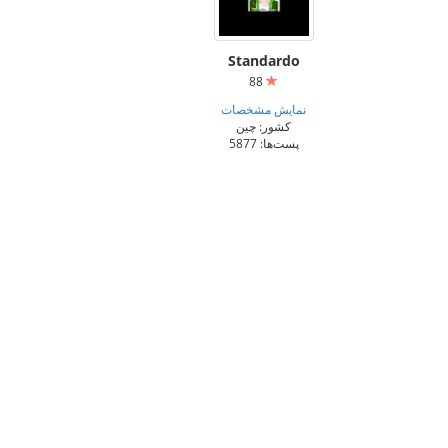
Standardo
88
نمایش مشخصات
کشور: چین
پست‌ها: 5877