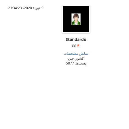
9 فوریهٔ 2020،‏ 23:34:23
Standardo
88
نمایش مشخصات
کشور: چین
پست‌ها: 5877