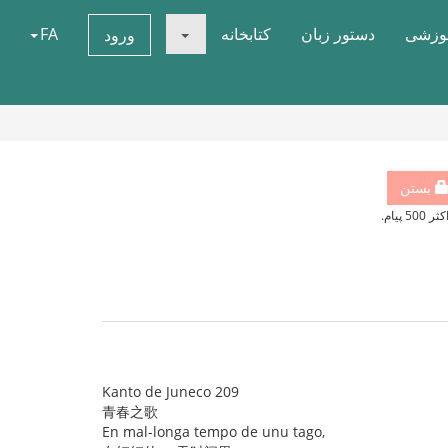
موزشی
دستور زبان
کتابخانه
FA
ورود
بستن
500 پیام.
Kanto de Juneco 209
青春之歌
En mal-longa tempo de unu tago,