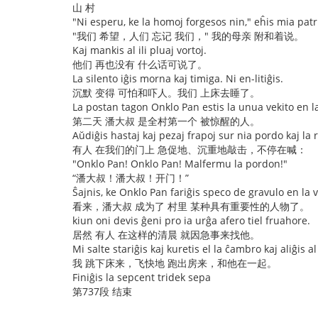
山 村
"Ni esperu, ke la homoj forgesos nin," eĥis mia patr
"我们 希望，人们 忘记 我们，" 我的母亲 附和着说。
Kaj mankis al ili pluaj vortoj.
他们 再也没有 什么话可说了。
La silento iĝis morna kaj timiga. Ni en-litiĝis.
沉默 变得 可怕和吓人。我们 上床去睡了。
La postan tagon Onklo Pan estis la unua vekito en la
第二天 潘大叔 是全村第一个 被惊醒的人。
Aŭdiĝis hastaj kaj pezaj frapoj sur nia pordo kaj la r
有人 在我们的门上 急促地、沉重地敲击，不停在喊：
"Onklo Pan! Onklo Pan! Malfermu la pordon!"
“潘大叔！潘大叔！开门！”
Ŝajnis, ke Onklo Pan fariĝis speco de gravulo en la v
看来，潘大叔 成为了 村里 某种具有重要性的人物了。
kiun oni devis ĝeni pro ia urĝa afero tiel fruahore.
居然 有人 在这样的清晨 就因急事来找他。
Mi salte stariĝis kaj kuretis el la ĉambro kaj aliĝis al 
我 跳下床来，飞快地 跑出房来，和他在一起。
Finiĝis la sepcent tridek sepa
第737段 结束