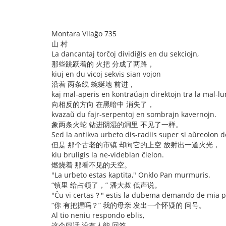
Montara Vilaĝo 735
山 村
La dancantaj torĉoj dividiĝis en du sekciojn,
那些跳跃着的 火把 分成了两路，
kiuj en du vicoj sekvis sian vojon
沿着 两条线 蜿蜒地 前进，
kaj mal-aperis en kontraŭajn direktojn tra la mal-l
向相反的方向 在黑暗中 消失了，
kvazaŭ du fajr-serpentoj en sombrajn kavernojn.
象两条火蛇 钻进阴湿的洞里 不见了一样。
Sed la antikva urbeto dis-radiis super si aŭreolon de
但是 那个古老的市镇 却向它的上空 放射出一道火光，
kiu bruligis la ne-videblan ĉielon.
燃烧着 那看不见的天空。
"La urbeto estas kaptita," Onklo Pan murmuris.
“镇里 给占领了，” 潘大叔 低声说。
"Ĉu vi certas？" estis la dubema demando de mia p
“你 有把握吗？” 我的母亲 发出一个怀疑的 问号。
Al tio neniu respondo eblis,
这个问话 没有人能 回答，