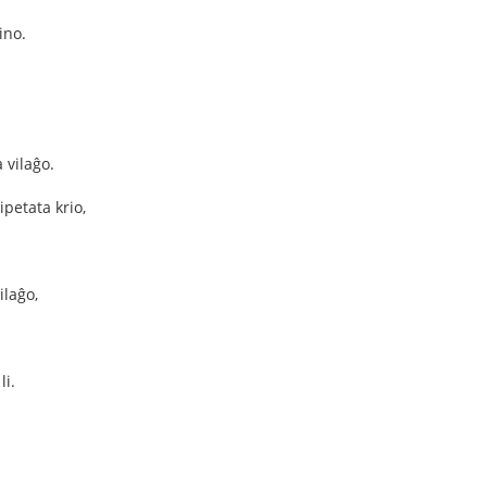
ino.
 vilaĝo.
ipetata krio,
ilaĝo,
li.