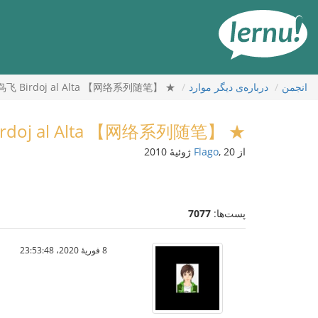
رود
ه
حتوا
انجمن
درباره‌ی دیگر موارد
★ 【网络系列随笔】 天高任鸟飞 Birdoj al Alta ！
★ 【网络系列随笔】 天高任鸟飞 Birdoj al Alta ！
از
, 20 ژوئیهٔ 2010
Flago
پست‌ها:
7077
8 فوریهٔ 2020،‏ 23:53:48