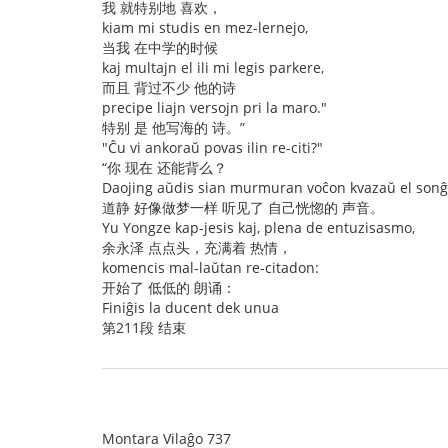
我 就特别地 喜欢，
kiam mi studis en mez-lernejo,
当我 在中学的时候
kaj multajn el ili mi legis parkere,
而且 背过不少 他的诗
precipe liajn versojn pri la maro."
特别 是 他写海的 诗。”
"Ĉu vi ankoraŭ povas ilin re-citi?"
“你 现在 还能背么？
Daojing aŭdis sian murmuran voĉon kvazaŭ el sonĝ
道静 好像做梦一样 听见了 自己恍惚的 声音。
Yu Yongze kap-jesis kaj, plena de entuzisasmo,
余永泽 点点头，充满着 热情，
komencis mal-laŭtan re-citadon:
开始了 低低的 朗诵：
Finiĝis la ducent dek unua
第211段 结束
Montara Vilaĝo 737