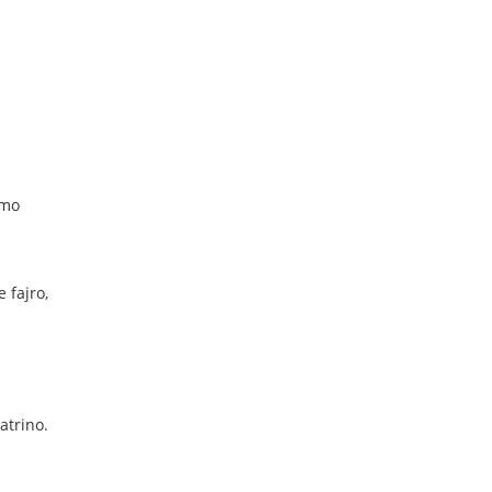
umo
 fajro,
atrino.