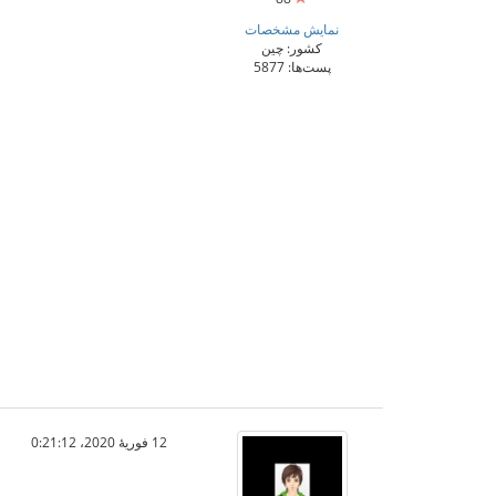
نمایش مشخصات
کشور: چین
پست‌ها: 5877
12 فوریهٔ 2020،‏ 0:21:12