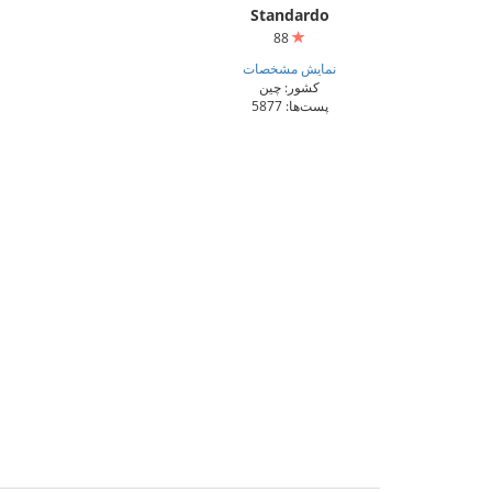
Standardo
88
نمایش مشخصات
کشور: چین
پست‌ها: 5877