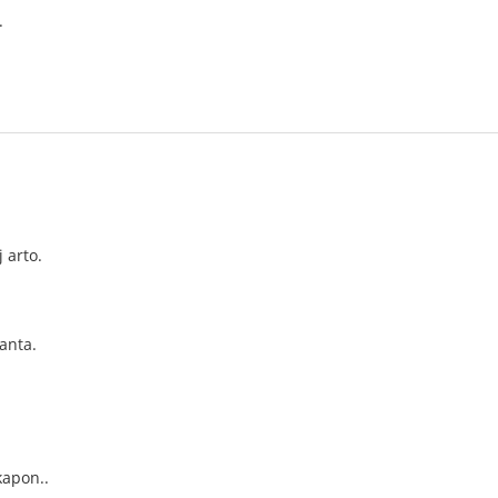
.
 arto.
lanta.
kapon..