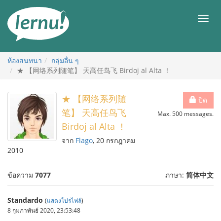
ไป
ยัง
เมนู
สารบัญ
ห้องสนทนา
กลุ่มอื่น ๆ
★ 【网络系列随笔】 天高任鸟飞 Birdoj al Alta ！
★ 【网络系列随
ปิด
笔】 天高任鸟飞
Max. 500 messages.
Birdoj al Alta ！
จาก
Flago
, 20 กรกฎาคม
2010
ข้อความ
7077
ภาษา:
简体中文
Standardo
(
แสดงโปรไฟล์
)
8 กุมภาพันธ์ 2020, 23:53:48