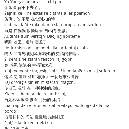
Yu Yongze ne povis re-citi plu.
余永泽 背不下去了，
Ŝajnis, ke li ne estas re-citanta alies poemon,
仿佛，他 不是 在念别人的诗，
sed mal-laŭte rakontanta sian propran am-senton.
而是 在低低地 倾诉着 自己的 爱思。
Aŭdinte tiujn versojn, Daojing honteme
听到 这里，道静 害羞了
de-turnis sian kaplon de liaj ardantaj okuloj.
转头 又看见 他那双燃烧似的 热情的眼睛，
Ŝi sentis ne-klaran feliĉon kaj ĝojon,
她 感觉 隐隐的 幸福和欢乐，
kiuj momente forgesigis al ŝi ĉiujn danĝerojn kaj suferojn
这些 使 道静 暂时 忘掉了 一切危难和痛苦
kaj dronigis ŝin en misteran imagon.
使自己 沉醉 在一种神妙的想象。
Kiam ili, banataj de la lun-briloj,
当她和余永泽 披着 月光的 沐浴，
mal-rapide re-promenis al la vilaĝo laŭ-longe de la mar-
bordo,
沿着长长的 海边 慢慢地 走回村庄
Finiĝis la ducent dek tria
第213段 结束