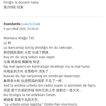
Finiĝis la ducent naŭa
第209段 结束
Standardo
(
แสดงโปรไฟล์
)
9 กุมภาพันธ์ 2020, 23:34:23
Montara Vilaĝo 735
山 村
La dancantaj torĉoj dividiĝis en du sekciojn,
那些跳跃着的 火把 分成了两路，
kiuj en du vicoj sekvis sian vojon
沿着 两条线 蜿蜒地 前进，
kaj mal-aperis en kontraŭajn direktojn tra la mal-lumo
向相反的方向 在黑暗中 消失了，
kvazaŭ du fajr-serpentoj en sombrajn kavernojn.
象两条火蛇 钻进阴湿的洞里 不见了一样。
Sed la antikva urbeto dis-radiis super si aŭreolon de fajro,
但是 那个古老的市镇 却向它的上空 放射出一道火光，
kiu bruligis la ne-videblan ĉielon.
燃烧着 那看不见的天空。
"La urbeto estas kaptita," Onklo Pan murmuris.