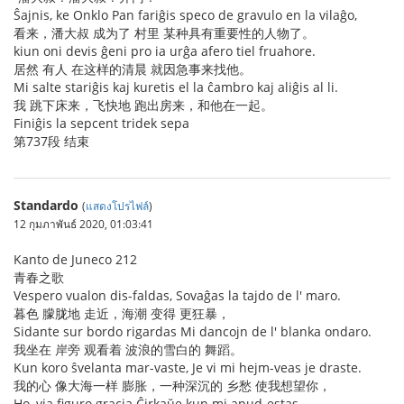
Ŝajnis, ke Onklo Pan fariĝis speco de gravulo en la vilaĝo,
看来，潘大叔 成为了 村里 某种具有重要性的人物了。
kiun oni devis ĝeni pro ia urĝa afero tiel fruahore.
居然 有人 在这样的清晨 就因急事来找他。
Mi salte stariĝis kaj kuretis el la ĉambro kaj aliĝis al li.
我 跳下床来，飞快地 跑出房来，和他在一起。
Finiĝis la sepcent tridek sepa
第737段 结束
Standardo
(
แสดงโปรไฟล์
)
12 กุมภาพันธ์ 2020, 01:03:41
Kanto de Juneco 212
青春之歌
Vespero vualon dis-faldas, Sovaĝas la tajdo de l' maro.
暮色 朦胧地 走近，海潮 变得 更狂暴，
Sidante sur bordo rigardas Mi dancojn de l' blanka ondaro.
我坐在 岸旁 观看着 波浪的雪白的 舞蹈。
Kun koro ŝvelanta mar-vaste, Je vi mi hejm-veas je draste.
我的心 像大海一样 膨胀，一种深沉的 乡愁 使我想望你，
Ho, via figuro gracia Ĉirkaŭe kun mi apud-estas.