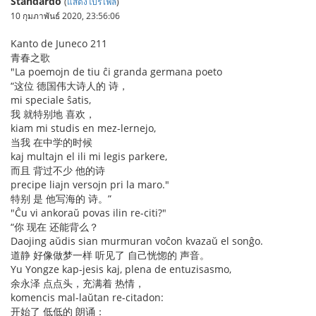
Standardo
(
แสดงโปรไฟล์
)
10 กุมภาพันธ์ 2020, 23:56:06
Kanto de Juneco 211
青春之歌
"La poemojn de tiu ĉi granda germana poeto
“这位 德国伟大诗人的 诗，
mi speciale ŝatis,
我 就特别地 喜欢，
kiam mi studis en mez-lernejo,
当我 在中学的时候
kaj multajn el ili mi legis parkere,
而且 背过不少 他的诗
precipe liajn versojn pri la maro."
特别 是 他写海的 诗。”
"Ĉu vi ankoraŭ povas ilin re-citi?"
“你 现在 还能背么？
Daojing aŭdis sian murmuran voĉon kvazaŭ el sonĝo.
道静 好像做梦一样 听见了 自己恍惚的 声音。
Yu Yongze kap-jesis kaj, plena de entuzisasmo,
余永泽 点点头，充满着 热情，
komencis mal-laŭtan re-citadon:
开始了 低低的 朗诵：