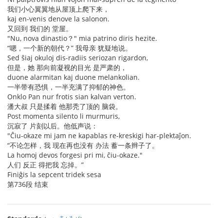
我们小心翼翼地从屋顶上爬下来，
kaj en-venis denove la salonon.
又回到 我们的 堂屋。
"Nu, nova dinastio？" mia patrino diris hezite.
“嗯，一个新的朝代？” 我母亲 犹疑地说。
Sed ŝiaj okuloj dis-radiis seriozan rigardon,
但是，她 那向前凝视的目光 是严肃的，
duone alarmitan kaj duone melankolian.
一半带有恐惧，一半充满了抑郁的神色。
Onklo Pan nur frotis sian kalvan verton.
潘大叔 只是揉着 他那秃了顶的 脑袋。
Post momenta silento li murmuris,
沉寂了 片刻以后。他低声说：
"Ĉiu-okaze mi jam ne kapablas re-kreskigi har-plektaĵon.
“不论怎样，我 现在再也没有 办法 蓄一条辫子了。
La homoj devos forgesi pri mi, ĉiu-okaze."
人们 反正 得把我 忘掉。”
Finiĝis la sepcent tridek sesa
第736段 结束