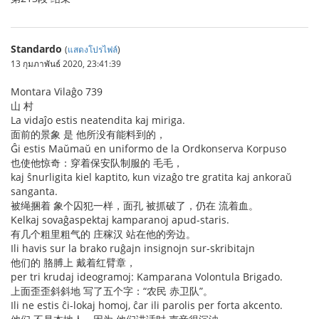
Standardo
(
แสดงโปรไฟล์
)
13 กุมภาพันธ์ 2020, 23:41:39
Montara Vilaĝo 739
山 村
La vidaĵo estis neatendita kaj miriga.
面前的景象 是 他所没有能料到的，
Ĝi estis Maŭmaŭ en uniformo de la Ordkonserva Korpuso
也使他惊奇：穿着保安队制服的 毛毛，
kaj ŝnurligita kiel kaptito, kun vizaĝo tre gratita kaj ankoraŭ
sanganta.
被绳捆着 象个囚犯一样，面孔 被抓破了，仍在 流着血。
Kelkaj sovaĝaspektaj kamparanoj apud-staris.
有几个粗里粗气的 庄稼汉 站在他的旁边。
Ili havis sur la brako ruĝajn insignojn sur-skribitajn
他们的 胳膊上 戴着红臂章，
per tri krudaj ideogramoj: Kamparana Volontula Brigado.
上面歪歪斜斜地 写了五个字：“农民 赤卫队”。
Ili ne estis ĉi-lokaj homoj, ĉar ili parolis per forta akcento.