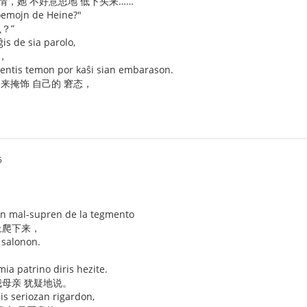
情，她 不好意思地 低下头来……
oemojn de Heine?"
？”
ĝis de sia parolo,
，
entis temon por kaŝi sian embarason.
 来掩饰 自己的 窘态，
5
jon mal-supren de la tegmento
上爬下来，
 salonon.
ia patrino diris hezite.
我母亲 犹疑地说。
iis seriozan rigardon,