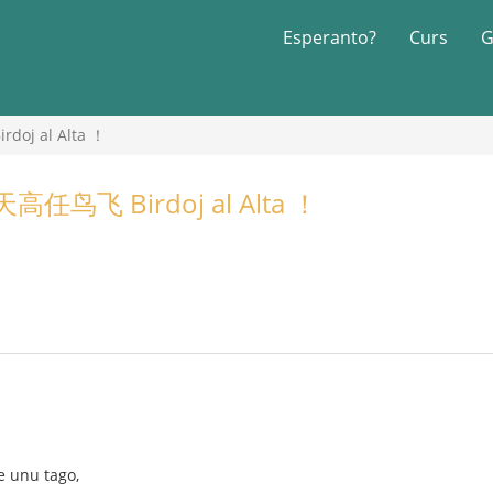
Esperanto?
Curs
G
j al Alta ！
鸟飞 Birdoj al Alta ！
e unu tago,