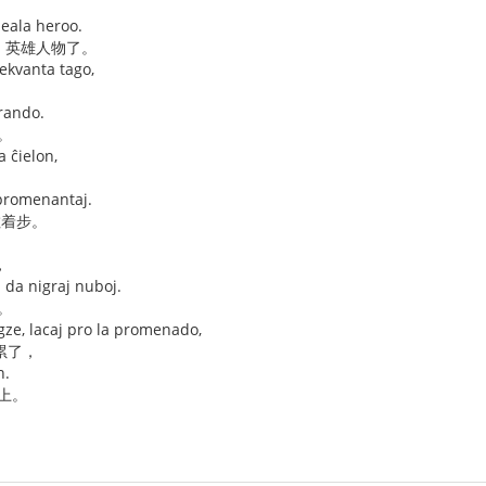
deala heroo.
的 英雄人物了。
sekvanta tago,
trando.
。
a ĉielon,
 promenantaj.
散着步。
，
j da nigraj nuboj.
。
gze, lacaj pro la promenado,
累了，
n.
上。