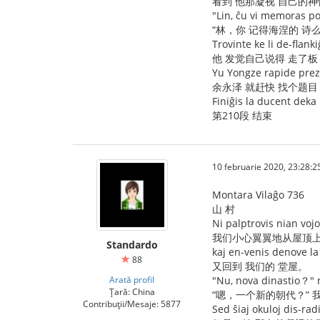
看到 他那凝视 自己的神
"Lin, ĉu vi memoras p
“林，你 记得海涅的 诗么
Trovinte ke li de-flanki
他 发觉自己说得 走了板
Yu Yongze rapide prez
余永泽 就赶快 找个题目
Finiĝis la ducent deka
第210段 结束
10 februarie 2020, 23:28:2
Montara Vilaĝo 736
山 村
Ni palptrovis nian vo
我们小心翼翼地从屋顶
Standardo
kaj en-venis denove la
88
又回到 我们的 堂屋。
Arată profil
"Nu, nova dinastio？" m
Țară: China
“嗯，一个新的朝代？” 
Contribuții/Mesaje: 5877
Sed ŝiaj okuloj dis-rad