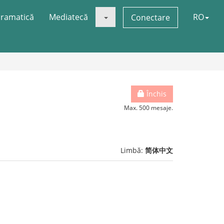
ramatică
Mediatecă
RO
Conectare
Închis
Max. 500 mesaje.
Limbă:
简体中文