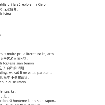
blis pri la aŭreolo en la ĉielo.
光 无法解释。
ek kvina
0
is multe pri la literaturo kaj arto.
有关文学艺术方面的话。
li forgesis sian temon
忘了 自己的 话题
aojing, kvazaŭ li ne estus parolanta.
他 根本 不是在谈话。
 en la aŭskultado,
lentas, kaj,
，于是，
ardon, ŝi honteme klinis sian kapon..