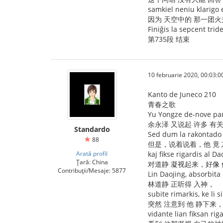
samkiel neniu klarigo e
因为 天空中的 那一团火
Finiĝis la sepcent trid
第735段 结束
10 februarie 2020, 00:03:0
Kanto de Juneco 210
青春之歌
Yu Yongze de-nove parol
余永泽 又说起 许多 
Standardo
Sed dum la rakontado 
88
但是，说着说着，他 竟 
Arată profil
kaj fikse rigardis al D
Țară: China
对道静 凝视起来，好像 
Contribuții/Mesaje: 5877
Lin Daojing, absorbita
林道静 正听得 入神，
subite rimarkis, ke li si
突然 注意到 他 静下来
vidante lian fiksan rig