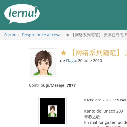
Mergi
la
conținut
Forum
Despre orice altceva
★ 【网络系列随笔】 天高任鸟飞 Birdo
★ 【网络系列随笔】 天高任
de
Flago
, 20 iulie 2010
Contribuții/Mesaje:
7077
8 februarie 2020, 23:53:48
Kanto de Juneco 209
青春之歌
En mal-longa tempo d