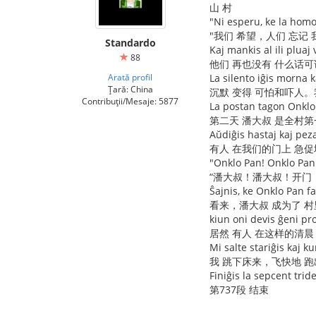
山 村
"Ni esperu, ke la homo
"我们 希望，人们 忘记
Standardo
Kaj mankis al ili pluaj 
88
他们 再也没有 什么话
Arată profil
La silento iĝis morna ka
Țară: China
沉默 变得 可怕和吓人。
Contribuții/Mesaje: 5877
La postan tagon Onklo 
第二天 潘大叔 是全村第
Aŭdiĝis hastaj kaj peza
有人 在我们的门上 急
"Onklo Pan! Onklo Pan
“潘大叔！潘大叔！开门
Ŝajnis, ke Onklo Pan fa
看来，潘大叔 成为了 
kiun oni devis ĝeni pro
居然 有人 在这样的清晨
Mi salte stariĝis kaj kur
我 跳下床来，飞快地 
Finiĝis la sepcent trid
第737段 结束