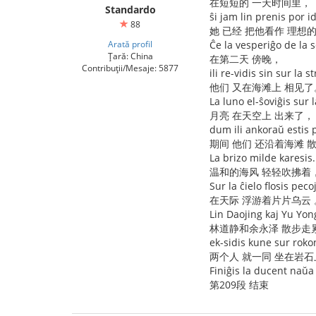
在短短的 一天时间里，
Standardo
ŝi jam lin prenis por i
88
她 已经 把他看作 理想
Arată profil
Ĉe la vesperiĝo de la 
Țară: China
在第二天 傍晚，
Contribuții/Mesaje: 5877
ili re-vidis sin sur la s
他们 又在海滩上 相见了
La luno el-ŝoviĝis sur l
月亮 在天空上 出来了，
dum ili ankoraŭ estis
期间 他们 还沿着海滩 
La brizo milde karesis.
温和的海风 轻轻吹拂着
Sur la ĉielo flosis peco
在天际 浮游着片片乌云 
Lin Daojing kaj Yu Yon
林道静和余永泽 散步走
ek-sidis kune sur roko
两个人 就一同 坐在岩石
Finiĝis la ducent naŭa
第209段 结束