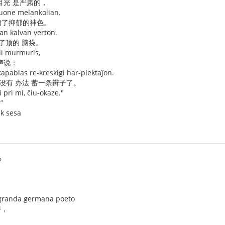
目光 是严肃的，
uone melankolian.
满了抑郁的神色。
ian kalvan verton.
了顶的 脑袋。
li murmuris,
声说：
apablas re-kreskigi har-plektaĵon.
没有 办法 蓄一条辫子了。
 pri mi, ĉiu-okaze."
”
ek sesa
6
 granda germana poeto
诗，