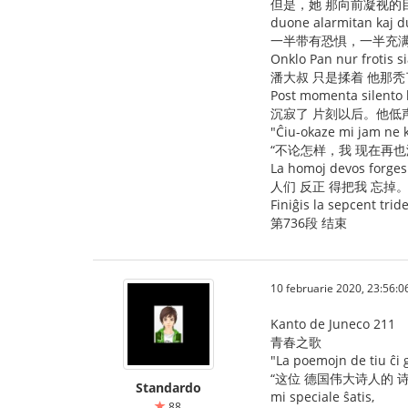
但是，她 那向前凝视的
duone alarmitan kaj d
一半带有恐惧，一半充
Onklo Pan nur frotis s
潘大叔 只是揉着 他那秃
Post momenta silento 
沉寂了 片刻以后。他低
"Ĉiu-okaze mi jam ne k
“不论怎样，我 现在再也
La homoj devos forgesi
人们 反正 得把我 忘掉。
Finiĝis la sepcent trid
第736段 结束
10 februarie 2020, 23:56:0
Kanto de Juneco 211
青春之歌
"La poemojn de tiu ĉi
“这位 德国伟大诗人的 
Standardo
mi speciale ŝatis,
88