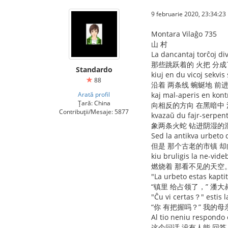
9 februarie 2020, 23:34:23
Montara Vilaĝo 735
山 村
La dancantaj torĉoj div
那些跳跃着的 火把 分
Standardo
kiuj en du vicoj sekvis
88
沿着 两条线 蜿蜒地 前
Arată profil
kaj mal-aperis en kont
Țară: China
向相反的方向 在黑暗中
Contribuții/Mesaje: 5877
kvazaŭ du fajr-serpen
象两条火蛇 钻进阴湿的
Sed la antikva urbeto d
但是 那个古老的市镇 
kiu bruligis la ne-vide
燃烧着 那看不见的天空
"La urbeto estas kapti
“镇里 给占领了，” 潘大
"Ĉu vi certas？" estis
“你 有把握吗？” 我的
Al tio neniu respondo 
这个问话 没有人能 回答