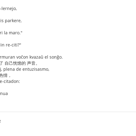
-lernejo,
gis parkere,
ri la maro."
in re-citi?"
rmuran voĉon kvazaŭ el sonĝo.
了 自己恍惚的 声音。
j, plena de entuzisasmo,
 热情，
e-citadon:
unua
2