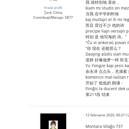
我 就特别地 喜欢，
Arată profil
kiam mi studis en mez
Țară: China
当我 在中学的时候
Contribuții/Mesaje: 5877
kaj multajn el ili mi le
而且 背过不少 他的诗
precipe liajn versojn p
特别 是 他写海的 诗。”
"Ĉu vi ankoraŭ povas il
“你 现在 还能背么？
Daojing aŭdis sian mu
道静 好像做梦一样 听见
Yu Yongze kap-jesis ka
余永泽 点点头，充满着
komencis mal-laŭtan r
开始了 低低的 朗诵：
Finiĝis la ducent dek 
第211段 结束
12 februarie 2020, 00:21:1
Montara Vilaĝo 737