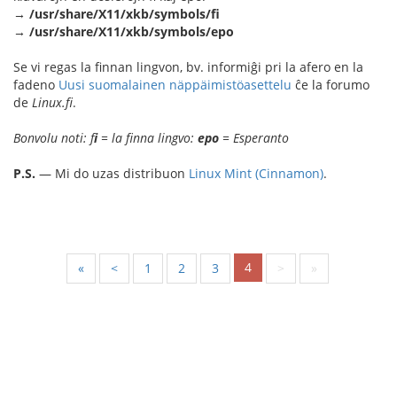
→
/usr/share/X11/xkb/symbols/fi
→
/usr/share/X11/xkb/symbols/epo
Se vi regas la finnan lingvon, bv. informiĝi pri la afero en la
fadeno
Uusi suomalainen näppäimistöasettelu
ĉe la forumo
de
Linux.fi
.
Bonvolu noti: f
i
= la finna lingvo:
epo
= Esperanto
P.S.
— Mi do uzas distribuon
Linux Mint (Cinnamon)
.
4
«
<
1
2
3
>
»