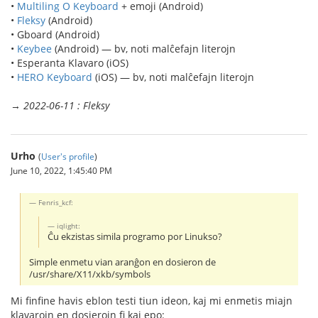
•
Multiling O Keyboard
+ emoji (Android)
•
Fleksy
(Android)
• Gboard (Android)
•
Keybee
(Android) — bv, noti malĉefajn literojn
• Esperanta Klavaro (iOS)
•
HERO Keyboard
(iOS) — bv, noti malĉefajn literojn
→
2022-06-11 : Fleksy
Urho
(
User's profile
)
June 10, 2022, 1:45:40 PM
Fenris_kcf:
iqlight:
Ĉu ekzistas simila programo por Linukso?
Simple enmetu vian aranĝon en dosieron de
/usr/share/X11/xkb/symbols
Mi finfine havis eblon testi tiun ideon, kaj mi enmetis miajn
klavarojn en dosierojn fi kaj epo: