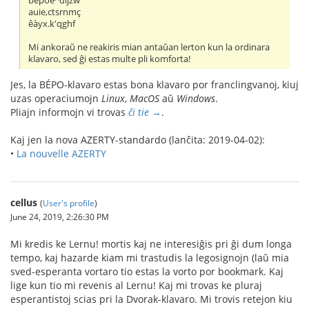
bépoè^dljzw
auie,ctsrnmç
êàyx.k'qghf
Mi ankoraŭ ne reakiris mian antaŭan lerton kun la ordinara
klavaro, sed ĝi estas multe pli komforta!
Jes, la BÉPO-klavaro estas bona klavaro por franclingvanoj, kiuj
uzas operaciumojn
Linux
,
MacOS
aŭ
Windows
.
Pliajn informojn vi trovas
ĉi tie →
.
Kaj jen la nova AZERTY-standardo (lanĉita: 2019-04-02):
•
La nouvelle AZERTY
cellus
(
User's profile
)
June 24, 2019, 2:26:30 PM
Mi kredis ke Lernu! mortis kaj ne interesiĝis pri ĝi dum longa
tempo, kaj hazarde kiam mi trastudis la legosignojn (laŭ mia
sved-esperanta vortaro tio estas la vorto por bookmark. Kaj
lige kun tio mi revenis al Lernu! Kaj mi trovas ke pluraj
esperantistoj scias pri la Dvorak-klavaro. Mi trovis retejon kiu