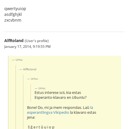
qwertyuiop
asdfghjkl
zxcvbnm
AlfRoland
(User's profile)
January 17, 2014, 9:19:55 PM
Urho:
AlfRoland:
Urho:
Urho:
Estus interese scii, kia estas
Esperanto-klavaro en
Ubuntu
?
Bone! Do, mi ja mem respondas. Laŭ
la
esperantlingva Vikipedio
la klavaro estas
jena:
ŝ ĝ e r t ŭ u i o p