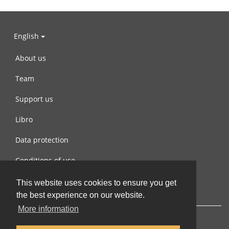
English
About us
Team
Support us
Libro
Data protection
Conditions of use
Contact us
This website uses cookies to ensure you get
the best experience on our website.
More information