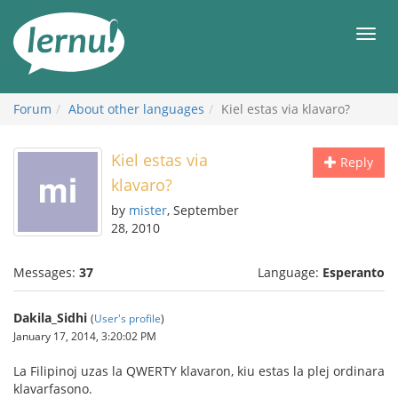
Skip
to
Men
the
content
Forum
About other languages
Kiel estas via klavaro?
Kiel estas via
Reply
klavaro?
by
mister
, September
28, 2010
Messages:
37
Language:
Esperanto
Dakila_Sidhi
(
User's profile
)
January 17, 2014, 3:20:02 PM
La Filipinoj uzas la QWERTY klavaron, kiu estas la plej ordinara
klavarfasono.