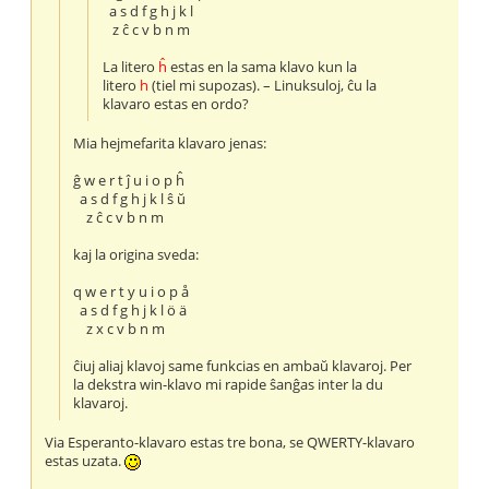
a s d f g h j k l
z ĉ c v b n m
La litero
ĥ
estas en la sama klavo kun la
litero
h
(tiel mi supozas). – Linuksuloj, ĉu la
klavaro estas en ordo?
Mia hejmefarita klavaro jenas:
ĝ w e r t ĵ u i o p ĥ
a s d f g h j k l ŝ ŭ
z ĉ c v b n m
kaj la origina sveda:
q w e r t y u i o p å
a s d f g h j k l ö ä
z x c v b n m
ĉiuj aliaj klavoj same funkcias en ambaŭ klavaroj. Per
la dekstra win-klavo mi rapide ŝanĝas inter la du
klavaroj.
Via Esperanto-klavaro estas tre bona, se QWERTY-klavaro
estas uzata.