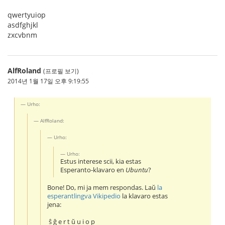
qwertyuiop
asdfghjkl
zxcvbnm
AlfRoland
(프로필 보기)
2014년 1월 17일 오후 9:19:55
Urho:
AlfRoland:
Urho:
Urho:
Estus interese scii, kia estas
Esperanto-klavaro en
Ubuntu
?
Bone! Do, mi ja mem respondas. Laŭ
la
esperantlingva Vikipedio
la klavaro estas
jena:
ŝ ĝ e r t ŭ u i o p