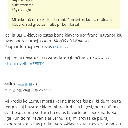
bépoè^dljzw
auie,ctsrnmç
êàyx.k'qghf
Mi ankoraŭ ne reakiris mian antaŭan lerton kun la ordinara
klavaro, sed ĝi estas multe pli komforta!
Jes, la BÉPO-klavaro estas bona klavaro por franclingvanoj, kiuj
uzas operaciumojn
Linux
,
MacOS
aŭ
Windows
.
Pliajn informojn vi trovas
ĉi tie →
.
Kaj jen la nova AZERTY-standardo (lanĉita: 2019-04-02):
•
La nouvelle AZERTY
cellus
(
프로필 보기
)
2019년 6월 24일 오후 2:26:30
Mi kredis ke Lernu! mortis kaj ne interesiĝis pri ĝi dum longa
tempo, kaj hazarde kiam mi trastudis la legosignojn (laŭ mia
sved-esperanta vortaro tio estas la vorto por bookmark. Kaj
lige kun tio mi revenis al Lernu! Kaj mi trovas ke pluraj
esperantistoj scias pri la Dvorak-klavaro. Mi trovis retejon kiu