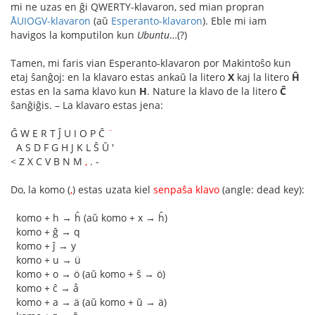
mi ne uzas en ĝi QWERTY-klavaron, sed mian propran
ÅUIOGV-klavaron
(aŭ
Esperanto-klavaron
). Eble mi iam
havigos la komputilon kun
Ubuntu
…(?)
Tamen, mi faris vian Esperanto-klavaron por Makintoŝo kun
etaj ŝanĝoj: en la klavaro estas ankaŭ la litero
X
kaj la litero
Ĥ
estas en la sama klavo kun
H
. Nature la klavo de la litero
Ĉ
ŝanĝiĝis. – La klavaro estas jena:
Ĝ W E R T Ĵ U I O P Ĉ
¨
A S D F G H J K L Ŝ Ŭ '
< Z X C V B N M
,
. -
Do, la komo (
,
) estas uzata kiel
senpaŝa klavo
(angle: dead key):
komo + h → ĥ (aŭ komo + x → ĥ)
komo + ĝ → q
komo + ĵ → y
komo + u → ü
komo + o → ö (aŭ komo + ŝ → ö)
komo + ĉ → å
komo + a → ä (aŭ komo + ŭ → ä)