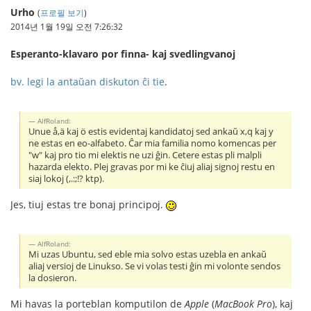
Urho
(
프로필 보기
)
2014년 1월 19일 오전 7:26:32
Esperanto-klavaro por finna- kaj svedlingvanoj
bv. legi la antaŭan diskuton ĉi tie
.
AlfRoland:
Unue å,ä kaj ö estis evidentaj kandidatoj sed ankaŭ x,q kaj y
ne estas en eo-alfabeto. Ĉar mia familia nomo komencas per
"w" kaj pro tio mi elektis ne uzi ĝin. Cetere estas pli malpli
hazarda elekto. Plej gravas por mi ke ĉiuj aliaj signoj restu en
siaj lokoj (,.:;!? ktp).
Jes, tiuj estas tre bonaj principoj.
AlfRoland:
Mi uzas Ubuntu, sed eble mia solvo estas uzebla en ankaŭ
aliaj versioj de Linukso. Se vi volas testi ĝin mi volonte sendos
la dosieron.
Mi havas la porteblan komputilon de
Apple
(
MacBook Pro
), kaj