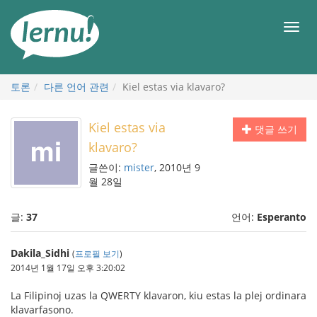
본
문
메
으
뉴
로
토론
다른 언어 관련
Kiel estas via klavaro?
Kiel estas via
댓글 쓰기
klavaro?
글쓴이:
mister
, 2010년 9
월 28일
글:
37
언어:
Esperanto
Dakila_Sidhi
(
프로필 보기
)
2014년 1월 17일 오후 3:20:02
La Filipinoj uzas la QWERTY klavaron, kiu estas la plej ordinara
klavarfasono.