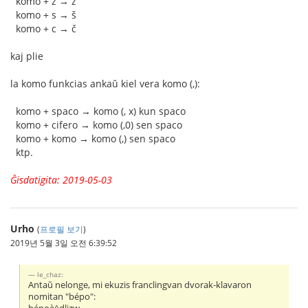
komo + z → ž
komo + s → š
komo + c → č
kaj plie
la komo funkcias ankaŭ kiel vera komo (,):
komo + spaco → komo (, x) kun spaco
komo + cifero → komo (,0) sen spaco
komo + komo → komo (,) sen spaco
ktp.
Ĝisdatigita: 2019-05-03
Urho
(
프로필 보기
)
2019년 5월 3일 오전 6:39:52
le_chaz:
Antaŭ nelonge, mi ekuzis franclingvan dvorak-klavaron
nomitan "bépo":