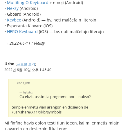
•
Multiling O Keyboard
+ emoji (Android)
•
Fleksy
(Android)
• Gboard (Android)
•
Keybee
(Android) — bv, noti malĉefajn literojn
• Esperanta Klavaro (iOS)
•
HERO Keyboard
(iOS) — bv, noti malĉefajn literojn
→
2022-06-11 : Fleksy
Urho
(
프로필 보기
)
2022년 6월 10일 오후 1:45:40
Fenris_kcf:
iqlight:
Ĉu ekzistas simila programo por Linukso?
Simple enmetu vian aranĝon en dosieron de
/usr/share/X11/xkb/symbols
Mi finfine havis eblon testi tiun ideon, kaj mi enmetis miajn
klavarojn en dosierojn fi kaj epo: