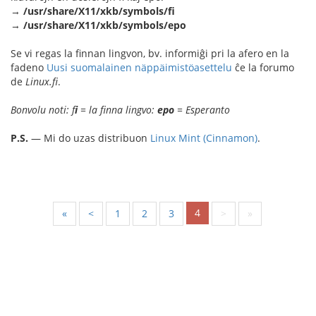
→
/usr/share/X11/xkb/symbols/fi
→
/usr/share/X11/xkb/symbols/epo
Se vi regas la finnan lingvon, bv. informiĝi pri la afero en la
fadeno
Uusi suomalainen näppäimistöasettelu
ĉe la forumo
de
Linux.fi
.
Bonvolu noti: f
i
= la finna lingvo:
epo
= Esperanto
P.S.
— Mi do uzas distribuon
Linux Mint (Cinnamon)
.
4
«
<
1
2
3
>
»