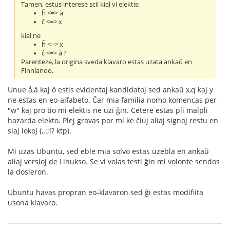
Tamen, estus interese scii kial vi elektis:
ĥ <=> å
ĉ <=> x
kial ne
ĥ <=> x
ĉ <=> å ?
Parenteze, la origina sveda klavaro estas uzata ankaŭ en
Finnlando.
Unue å,ä kaj ö estis evidentaj kandidatoj sed ankaŭ x,q kaj y
ne estas en eo-alfabeto. Ĉar mia familia nomo komencas per
"w" kaj pro tio mi elektis ne uzi ĝin. Cetere estas pli malpli
hazarda elekto. Plej gravas por mi ke ĉiuj aliaj signoj restu en
siaj lokoj (,.:;!? ktp).
Mi uzas Ubuntu, sed eble mia solvo estas uzebla en ankaŭ
aliaj versioj de Linukso. Se vi volas testi ĝin mi volonte sendos
la dosieron.
Ubuntu havas propran eo-klavaron sed ĝi estas modifiita
usona klavaro.