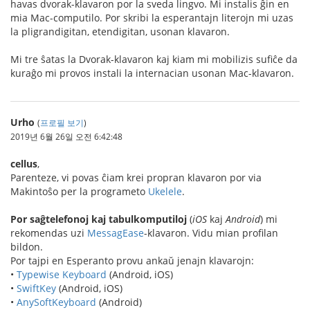
havas dvorak-klavaron por la sveda lingvo. Mi instalis ĝin en
mia Mac-computilo. Por skribi la esperantajn literojn mi uzas
la pligrandigitan, etendigitan, usonan klavaron.
Mi tre ŝatas la Dvorak-klavaron kaj kiam mi mobilizis sufiĉe da
kuraĝo mi provos instali la internacian usonan Mac-klavaron.
Urho
(
프로필 보기
)
2019년 6월 26일 오전 6:42:48
cellus
,
Parenteze, vi povas ĉiam krei propran klavaron por via
Makintoŝo per la programeto
Ukelele
.
Por saĝtelefonoj kaj tabulkomputiloj
(
iOS
kaj
Android
) mi
rekomendas uzi
MessagEase
-klavaron. Vidu mian profilan
bildon.
Por tajpi en Esperanto provu ankaŭ jenajn klavarojn:
•
Typewise Keyboard
(Android, iOS)
•
SwiftKey
(Android, iOS)
•
AnySoftKeyboard
(Android)