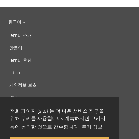
한국어
lernu! 소개
만든이
lernu! 후원
Libro
개인정보 보호
약관
제안, 문의
저희 페이지 {site} 는 더 나은 서비스 제공을
위해 쿠키를 사용합니다. 계속하시면 쿠키사
용에 동의한 것으로 간주합니다.
추가 정보