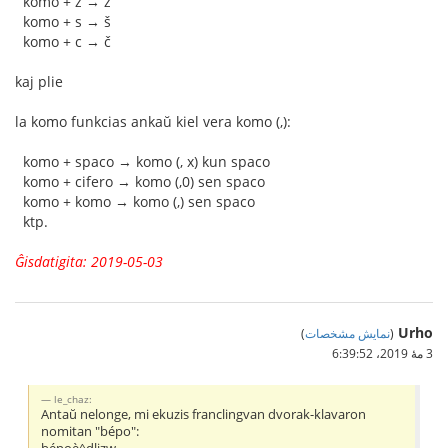
komo + z → ž
komo + s → š
komo + c → č
kaj plie
la komo funkcias ankaŭ kiel vera komo (,):
komo + spaco → komo (, x) kun spaco
komo + cifero → komo (,0) sen spaco
komo + komo → komo (,) sen spaco
ktp.
Ĝisdatigita: 2019-05-03
Urho
(
نمایش مشخصات
)
3 مهٔ 2019،‏ 6:39:52
le_chaz:
Antaŭ nelonge, mi ekuzis franclingvan dvorak-klavaron
nomitan "bépo":