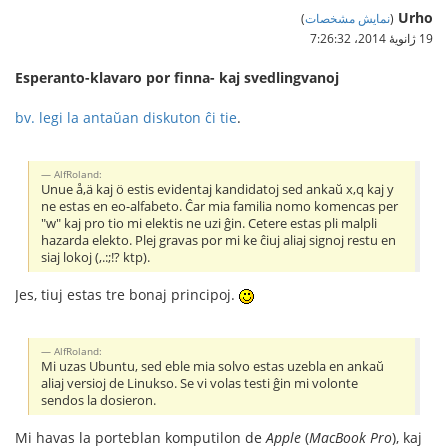
Urho
(
نمایش مشخصات
)
19 ژانویهٔ 2014،‏ 7:26:32
Esperanto-klavaro por finna- kaj svedlingvanoj
bv. legi la antaŭan diskuton ĉi tie
.
AlfRoland:
Unue å,ä kaj ö estis evidentaj kandidatoj sed ankaŭ x,q kaj y
ne estas en eo-alfabeto. Ĉar mia familia nomo komencas per
"w" kaj pro tio mi elektis ne uzi ĝin. Cetere estas pli malpli
hazarda elekto. Plej gravas por mi ke ĉiuj aliaj signoj restu en
siaj lokoj (,.:;!? ktp).
Jes, tiuj estas tre bonaj principoj.
AlfRoland:
Mi uzas Ubuntu, sed eble mia solvo estas uzebla en ankaŭ
aliaj versioj de Linukso. Se vi volas testi ĝin mi volonte
sendos la dosieron.
Mi havas la porteblan komputilon de
Apple
(
MacBook Pro
), kaj