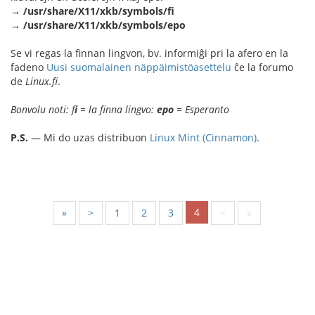
→
/usr/share/X11/xkb/symbols/fi
→
/usr/share/X11/xkb/symbols/epo
Se vi regas la finnan lingvon, bv. informiĝi pri la afero en la
fadeno
Uusi suomalainen näppäimistöasettelu
ĉe la forumo
de
Linux.fi
.
Bonvolu noti: f
i
= la finna lingvo:
epo
= Esperanto
P.S.
— Mi do uzas distribuon
Linux Mint (Cinnamon)
.
4
«
<
1
2
3
>
»