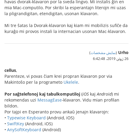
havas dvorak-klavaron por la sveda lingvo. Mi instalis ĝin en
mia Mac-computilo. Por skribi la esperantajn literojn mi uzas
la pligrandigitan, etendigitan, usonan klavaron.
Mi tre ŝatas la Dvorak-klavaron kaj kiam mi mobilizis sufiĉe da
kuraĝo mi provos instali la internacian usonan Mac-klavaron.
Urho
(
نمایش مشخصات
)
26 ژوئن 2019،‏ 6:42:48
cellus
,
Parenteze, vi povas ĉiam krei propran klavaron por via
Makintoŝo per la programeto
Ukelele
.
Por saĝtelefonoj kaj tabulkomputiloj
(
iOS
kaj
Android
) mi
rekomendas uzi
MessagEase
-klavaron. Vidu mian profilan
bildon.
Por tajpi en Esperanto provu ankaŭ jenajn klavarojn:
•
Typewise Keyboard
(Android, iOS)
•
SwiftKey
(Android, iOS)
•
AnySoftKeyboard
(Android)