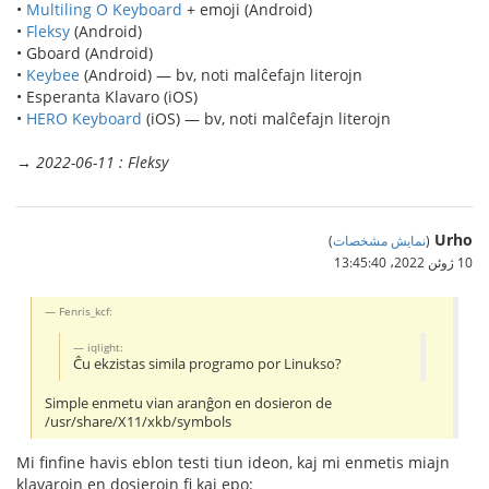
•
Multiling O Keyboard
+ emoji (Android)
•
Fleksy
(Android)
• Gboard (Android)
•
Keybee
(Android) — bv, noti malĉefajn literojn
• Esperanta Klavaro (iOS)
•
HERO Keyboard
(iOS) — bv, noti malĉefajn literojn
→
2022-06-11 : Fleksy
Urho
(
نمایش مشخصات
)
10 ژوئن 2022،‏ 13:45:40
Fenris_kcf:
iqlight:
Ĉu ekzistas simila programo por Linukso?
Simple enmetu vian aranĝon en dosieron de
/usr/share/X11/xkb/symbols
Mi finfine havis eblon testi tiun ideon, kaj mi enmetis miajn
klavarojn en dosierojn fi kaj epo: