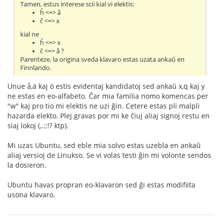
Tamen, estus interese scii kial vi elektis:
ĥ <=> å
ĉ <=> x
kial ne
ĥ <=> x
ĉ <=> å ?
Parenteze, la origina sveda klavaro estas uzata ankaŭ en
Finnlando.
Unue å,ä kaj ö estis evidentaj kandidatoj sed ankaŭ x,q kaj y
ne estas en eo-alfabeto. Ĉar mia familia nomo komencas per
"w" kaj pro tio mi elektis ne uzi ĝin. Cetere estas pli malpli
hazarda elekto. Plej gravas por mi ke ĉiuj aliaj signoj restu en
siaj lokoj (,.:;!? ktp).
Mi uzas Ubuntu, sed eble mia solvo estas uzebla en ankaŭ
aliaj versioj de Linukso. Se vi volas testi ĝin mi volonte sendos
la dosieron.
Ubuntu havas propran eo-klavaron sed ĝi estas modifiita
usona klavaro.