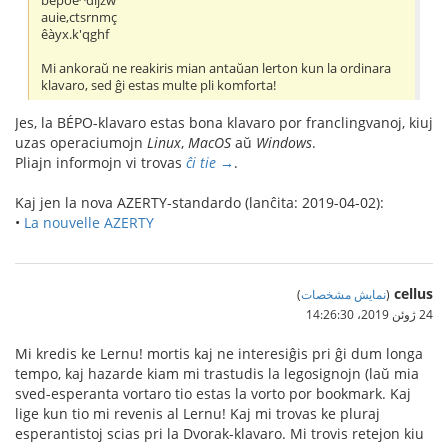
bépoè^dljzw
auie,ctsrnmç
êàyx.k'qghf
Mi ankoraŭ ne reakiris mian antaŭan lerton kun la ordinara
klavaro, sed ĝi estas multe pli komforta!
Jes, la BÉPO-klavaro estas bona klavaro por franclingvanoj, kiuj
uzas operaciumojn
Linux
,
MacOS
aŭ
Windows
.
Pliajn informojn vi trovas
ĉi tie →
.
Kaj jen la nova AZERTY-standardo (lanĉita: 2019-04-02):
•
La nouvelle AZERTY
cellus
(
نمایش مشخصات
)
24 ژوئن 2019،‏ 14:26:30
Mi kredis ke Lernu! mortis kaj ne interesiĝis pri ĝi dum longa
tempo, kaj hazarde kiam mi trastudis la legosignojn (laŭ mia
sved-esperanta vortaro tio estas la vorto por bookmark. Kaj
lige kun tio mi revenis al Lernu! Kaj mi trovas ke pluraj
esperantistoj scias pri la Dvorak-klavaro. Mi trovis retejon kiu