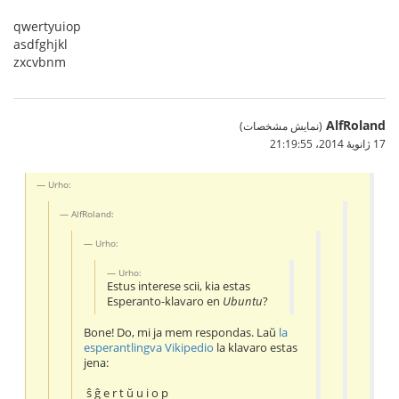
qwertyuiop
asdfghjkl
zxcvbnm
AlfRoland
(نمایش مشخصات)
17 ژانویهٔ 2014،‏ 21:19:55
Urho:
AlfRoland:
Urho:
Urho:
Estus interese scii, kia estas
Esperanto-klavaro en
Ubuntu
?
Bone! Do, mi ja mem respondas. Laŭ
la
esperantlingva Vikipedio
la klavaro estas
jena:
ŝ ĝ e r t ŭ u i o p