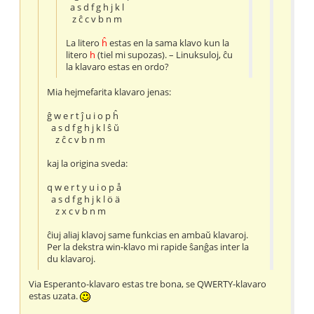
a s d f g h j k l
z ĉ c v b n m
La litero
ĥ
estas en la sama klavo kun la
litero
h
(tiel mi supozas). – Linuksuloj, ĉu
la klavaro estas en ordo?
Mia hejmefarita klavaro jenas:
ĝ w e r t ĵ u i o p ĥ
a s d f g h j k l ŝ ŭ
z ĉ c v b n m
kaj la origina sveda:
q w e r t y u i o p å
a s d f g h j k l ö ä
z x c v b n m
ĉiuj aliaj klavoj same funkcias en ambaŭ klavaroj.
Per la dekstra win-klavo mi rapide ŝanĝas inter la
du klavaroj.
Via Esperanto-klavaro estas tre bona, se QWERTY-klavaro
estas uzata.