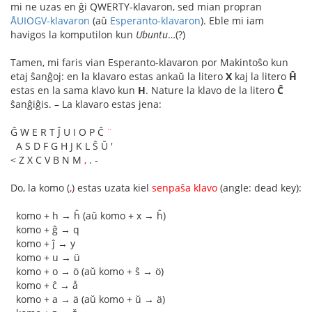
mi ne uzas en ĝi QWERTY-klavaron, sed mian propran
ÅUIOGV-klavaron
(aŭ
Esperanto-klavaron
). Eble mi iam
havigos la komputilon kun
Ubuntu
…(?)
Tamen, mi faris vian Esperanto-klavaron por Makintoŝo kun
etaj ŝanĝoj: en la klavaro estas ankaŭ la litero
X
kaj la litero
Ĥ
estas en la sama klavo kun
H
. Nature la klavo de la litero
Ĉ
ŝanĝiĝis. – La klavaro estas jena:
Ĝ W E R T Ĵ U I O P Ĉ
¨
A S D F G H J K L Ŝ Ŭ '
< Z X C V B N M
,
. -
Do, la komo (
,
) estas uzata kiel
senpaŝa klavo
(angle: dead key):
komo + h → ĥ (aŭ komo + x → ĥ)
komo + ĝ → q
komo + ĵ → y
komo + u → ü
komo + o → ö (aŭ komo + ŝ → ö)
komo + ĉ → å
komo + a → ä (aŭ komo + ŭ → ä)