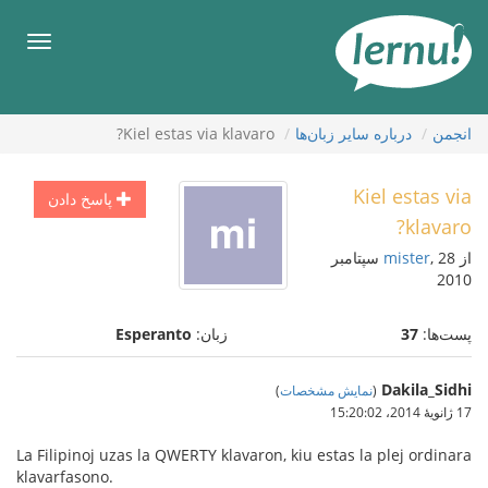
رود
ه
فهرس
حتوا
انجمن
درباره ساير زبان‌ها
Kiel estas via klavaro?
Kiel estas via
پاسخ دادن
klavaro?
از
mister
, 28 سپتامبر
2010
پست‌ها:
37
زبان:
Esperanto
Dakila_Sidhi
(
نمایش مشخصات
)
17 ژانویهٔ 2014،‏ 15:20:02
La Filipinoj uzas la QWERTY klavaron, kiu estas la plej ordinara
klavarfasono.