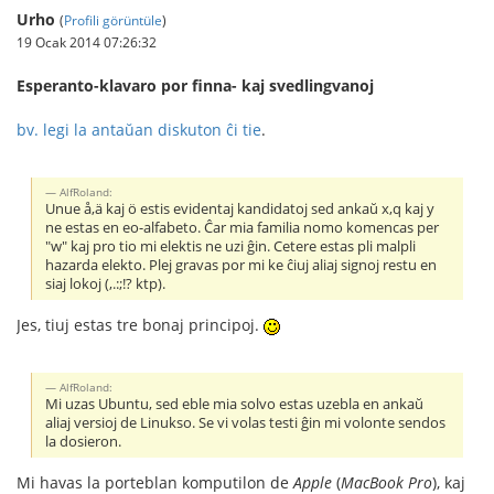
Urho
(
Profili görüntüle
)
19 Ocak 2014 07:26:32
Esperanto-klavaro por finna- kaj svedlingvanoj
bv. legi la antaŭan diskuton ĉi tie
.
AlfRoland:
Unue å,ä kaj ö estis evidentaj kandidatoj sed ankaŭ x,q kaj y
ne estas en eo-alfabeto. Ĉar mia familia nomo komencas per
"w" kaj pro tio mi elektis ne uzi ĝin. Cetere estas pli malpli
hazarda elekto. Plej gravas por mi ke ĉiuj aliaj signoj restu en
siaj lokoj (,.:;!? ktp).
Jes, tiuj estas tre bonaj principoj.
AlfRoland:
Mi uzas Ubuntu, sed eble mia solvo estas uzebla en ankaŭ
aliaj versioj de Linukso. Se vi volas testi ĝin mi volonte sendos
la dosieron.
Mi havas la porteblan komputilon de
Apple
(
MacBook Pro
), kaj