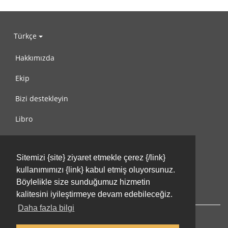
Türkçe
Hakkımızda
Ekip
Bizi destekleyin
Libro
Gizlilik Politikası
Sitemizi {site} ziyaret etmekle çerez {/link}
Kullanım Koşulları
kullanımımızı {link} kabul etmiş oluyorsunuz.
Bize ulaşın
Böylelikle size sunduğumuz hizmetin
kalitesini iyileştirmeye devam edebileceğiz.
Daha fazla bilgi