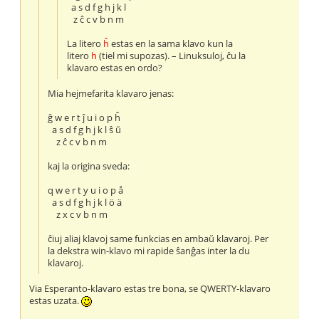
a s d f g h j k l
z ĉ c v b n m
La litero
ĥ
estas en la sama klavo kun la
litero
h
(tiel mi supozas). – Linuksuloj, ĉu la
klavaro estas en ordo?
Mia hejmefarita klavaro jenas:
ĝ w e r t ĵ u i o p ĥ
a s d f g h j k l ŝ ŭ
z ĉ c v b n m
kaj la origina sveda:
q w e r t y u i o p å
a s d f g h j k l ö ä
z x c v b n m
ĉiuj aliaj klavoj same funkcias en ambaŭ klavaroj. Per
la dekstra win-klavo mi rapide ŝanĝas inter la du
klavaroj.
Via Esperanto-klavaro estas tre bona, se QWERTY-klavaro
estas uzata.