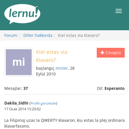
İçerik
Görüntüleme
Men
Forum:
Diller hakkında
Kiel estas via klavaro?
Kiel estas via
Cevapla
klavaro?
başlangıç
mister
, 28
Eylül 2010
Mesajlar:
37
Dil:
Esperanto
Dakila_Sidhi
(
Profili görüntüle
)
17 Ocak 2014 15:20:02
La Filipinoj uzas la QWERTY klavaron, kiu estas la plej ordinara
klavarfasono.