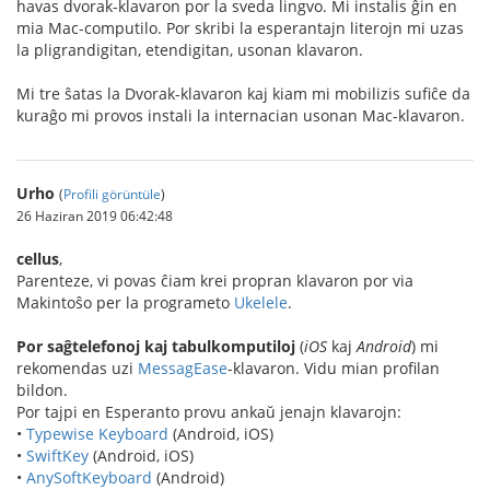
havas dvorak-klavaron por la sveda lingvo. Mi instalis ĝin en
mia Mac-computilo. Por skribi la esperantajn literojn mi uzas
la pligrandigitan, etendigitan, usonan klavaron.
Mi tre ŝatas la Dvorak-klavaron kaj kiam mi mobilizis sufiĉe da
kuraĝo mi provos instali la internacian usonan Mac-klavaron.
Urho
(
Profili görüntüle
)
26 Haziran 2019 06:42:48
cellus
,
Parenteze, vi povas ĉiam krei propran klavaron por via
Makintoŝo per la programeto
Ukelele
.
Por saĝtelefonoj kaj tabulkomputiloj
(
iOS
kaj
Android
) mi
rekomendas uzi
MessagEase
-klavaron. Vidu mian profilan
bildon.
Por tajpi en Esperanto provu ankaŭ jenajn klavarojn:
•
Typewise Keyboard
(Android, iOS)
•
SwiftKey
(Android, iOS)
•
AnySoftKeyboard
(Android)