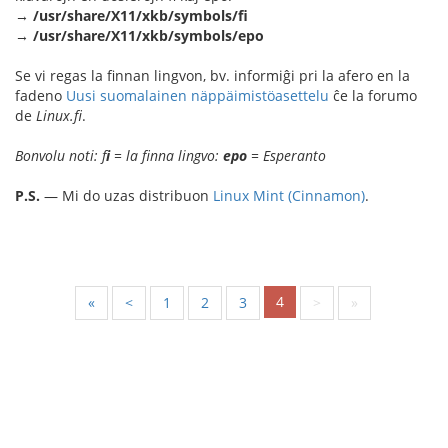
→
/usr/share/X11/xkb/symbols/fi
→
/usr/share/X11/xkb/symbols/epo
Se vi regas la finnan lingvon, bv. informiĝi pri la afero en la
fadeno
Uusi suomalainen näppäimistöasettelu
ĉe la forumo
de
Linux.fi
.
Bonvolu noti: f
i
= la finna lingvo:
epo
= Esperanto
P.S.
— Mi do uzas distribuon
Linux Mint (Cinnamon)
.
4
«
<
1
2
3
>
»