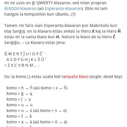
mi ne uzas en ĝi QWERTY-klavaron, sed mian propran
ÅUIOGV-klavaron
(aŭ
Esperanto-klavaron
). Eble mi iam
havigos la komputilon kun
Ubuntu
…(?)
Tamen, mi faris vian Esperanto-klavaron por Makintoŝo kun
etaj ŝanĝoj: en la klavaro estas ankaŭ la litero
X
kaj la litero
Ĥ
estas en la sama klavo kun
H
. Nature la klavo de la litero
Ĉ
ŝanĝiĝis. – La klavaro estas jena:
Ĝ W E R T Ĵ U I O P Ĉ
¨
A S D F G H J K L Ŝ Ŭ '
< Z X C V B N M
,
. -
Do, la komo (
,
) estas uzata kiel
senpaŝa klavo
(angle: dead key):
komo + h → ĥ (aŭ komo + x → ĥ)
komo + ĝ → q
komo + ĵ → y
komo + u → ü
komo + o → ö (aŭ komo + ŝ → ö)
komo + ĉ → å
komo + a → ä (aŭ komo + ŭ → ä)