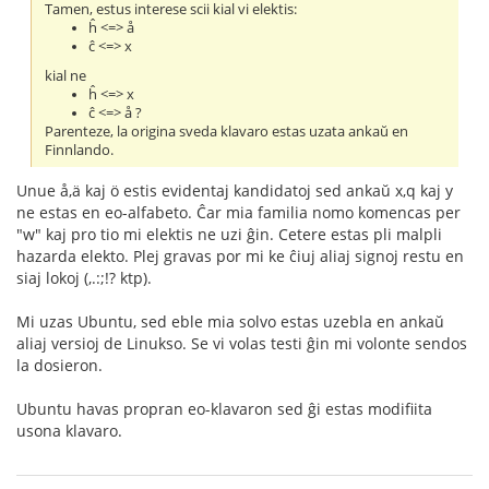
Tamen, estus interese scii kial vi elektis:
ĥ <=> å
ĉ <=> x
kial ne
ĥ <=> x
ĉ <=> å ?
Parenteze, la origina sveda klavaro estas uzata ankaŭ en
Finnlando.
Unue å,ä kaj ö estis evidentaj kandidatoj sed ankaŭ x,q kaj y
ne estas en eo-alfabeto. Ĉar mia familia nomo komencas per
"w" kaj pro tio mi elektis ne uzi ĝin. Cetere estas pli malpli
hazarda elekto. Plej gravas por mi ke ĉiuj aliaj signoj restu en
siaj lokoj (,.:;!? ktp).
Mi uzas Ubuntu, sed eble mia solvo estas uzebla en ankaŭ
aliaj versioj de Linukso. Se vi volas testi ĝin mi volonte sendos
la dosieron.
Ubuntu havas propran eo-klavaron sed ĝi estas modifiita
usona klavaro.