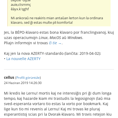
bépoè^dljzw
auie,ctsrnmç
êàyx.k'qghf
Mi ankoraŭ ne reakiris mian antaŭan lerton kun la ordinara
klavaro, sed ĝi estas multe pli komforta!
Jes, la BÉPO-klavaro estas bona klavaro por franclingvanoj, kiuj
uzas operaciumojn
Linux
,
MacOS
aŭ
Windows
.
Pliajn informojn vi trovas
ĉi tie →
.
Kaj jen la nova AZERTY-standardo (lanĉita: 2019-04-02):
•
La nouvelle AZERTY
cellus
(
Profili görüntüle
)
24 Haziran 2019 14:26:30
Mi kredis ke Lernu! mortis kaj ne interesiĝis pri ĝi dum longa
tempo, kaj hazarde kiam mi trastudis la legosignojn (laŭ mia
sved-esperanta vortaro tio estas la vorto por bookmark. Kaj
lige kun tio mi revenis al Lernu! Kaj mi trovas ke pluraj
esperantistoj scias pri la Dvorak-klavaro. Mi trovis retejon kiu