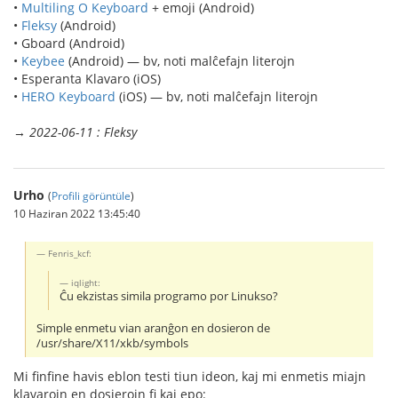
•
Multiling O Keyboard
+ emoji (Android)
•
Fleksy
(Android)
• Gboard (Android)
•
Keybee
(Android) — bv, noti malĉefajn literojn
• Esperanta Klavaro (iOS)
•
HERO Keyboard
(iOS) — bv, noti malĉefajn literojn
→
2022-06-11 : Fleksy
Urho
(
Profili görüntüle
)
10 Haziran 2022 13:45:40
Fenris_kcf:
iqlight:
Ĉu ekzistas simila programo por Linukso?
Simple enmetu vian aranĝon en dosieron de
/usr/share/X11/xkb/symbols
Mi finfine havis eblon testi tiun ideon, kaj mi enmetis miajn
klavarojn en dosierojn fi kaj epo: