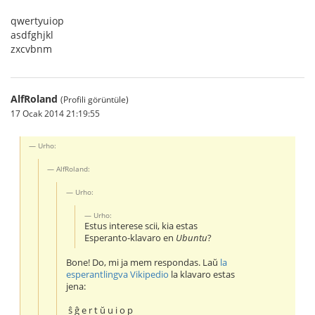
qwertyuiop
asdfghjkl
zxcvbnm
AlfRoland
(Profili görüntüle)
17 Ocak 2014 21:19:55
Urho:
AlfRoland:
Urho:
Urho:
Estus interese scii, kia estas
Esperanto-klavaro en
Ubuntu
?
Bone! Do, mi ja mem respondas. Laŭ
la
esperantlingva Vikipedio
la klavaro estas
jena:
ŝ ĝ e r t ŭ u i o p