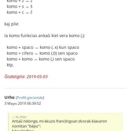
komo + z → ž
komo + s → š
komo + c → č
kaj plie
la komo funkcias ankaŭ kiel vera komo (,):
komo + spaco → komo (, x) kun spaco
komo + cifero → komo (,0) sen spaco
komo + komo → komo (,) sen spaco
ktp.
Ĝisdatigita: 2019-05-03
Urho
(
Profili görüntüle
)
3 Mayıs 2019 06:39:52
le_chaz:
Antaŭ nelonge, mi ekuzis franclingvan dvorak-klavaron
nomitan "bépo":