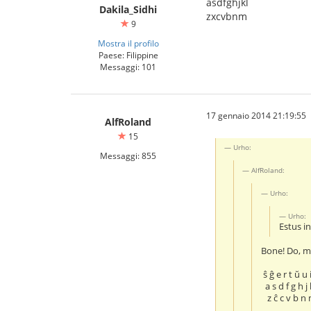
asdfghjkl
Dakila_Sidhi
zxcvbnm
9
Mostra il profilo
Paese: Filippine
Messaggi: 101
17 gennaio 2014 21:19:55
AlfRoland
15
Urho:
Messaggi: 855
AlfRoland:
Urho:
Urho:
Estus in
Bone! Do, m
ŝ ĝ e r t ŭ u 
a s d f g h j 
z ĉ c v b n