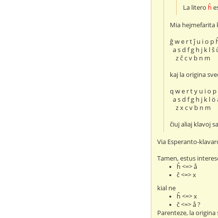
La litero
ĥ
es
Mia hejmefarita 
ĝ w e r t ĵ u i o p 
a s d f g h j k l ŝ 
z ĉ c v b n m
kaj la origina sve
q w e r t y u i o p
a s d f g h j k l ö
z x c v b n m
ĉiuj aliaj klavoj
Via Esperanto-klavar
Tamen, estus interese s
ĥ <=> å
ĉ <=> x
kial ne
ĥ <=> x
ĉ <=> å ?
Parenteze, la origin