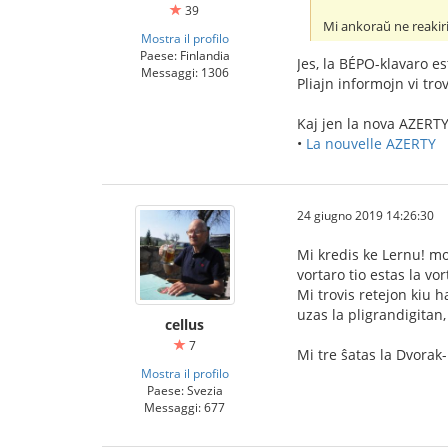
39
Mi ankoraŭ ne reakiri
Mostra il profilo
Paese: Finlandia
Jes, la BÉPO-klavaro e
Messaggi: 1306
Pliajn informojn vi tr
Kaj jen la nova AZERTY
•
La nouvelle AZERTY
24 giugno 2019 14:26:30
Mi kredis ke Lernu! mo
vortaro tio estas la vo
Mi trovis retejon kiu h
uzas la pligrandigitan
cellus
7
Mi tre ŝatas la Dvorak
Mostra il profilo
Paese: Svezia
Messaggi: 677