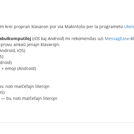
iam krei propran klavaron por via Makintoŝo per la programeto
Ukel
tabulkomputiloj
(
iOS
kaj
Android
) mi rekomendas uzi
MessagEase
-k
 provu ankaŭ jenajn klavarojn:
Android, iOS)
S)
droid)
d
+ emoji (Android)
, noti malĉefajn literojn
OS)
 — bv, noti malĉefajn literojn