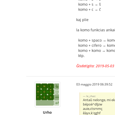
komo + s → š
komo + c → č
kaj plie
la komo funkcias ankaŭ
komo + spaco → komo 
komo + cifero → komo 
komo + komo → komo (
ktp.
Ĝisdatigita: 2019-05-03
03 maggio 2019 06:39:52
le_chaz:
Antaŭ nelonge, mi ek
bépoè^dljzw
auie,ctsrnmç
Urho
êàyx.k'qghf