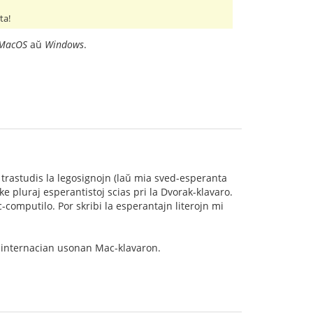
ta!
MacOS
aŭ
Windows
.
 trastudis la legosignojn (laŭ mia sved-esperanta
ke pluraj esperantistoj scias pri la Dvorak-klavaro.
-computilo. Por skribi la esperantajn literojn mi
la internacian usonan Mac-klavaron.