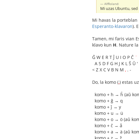
AlfRoland:
Mi uzas Ubuntu, sed e
Mi havas la porteblan
Esperanto-klavaron
). 
Tamen, mi faris vian E
klavo kun
H
. Nature la
Ĝ W E R T Ĵ U I O P Ĉ
¨
A S D F G H J K L Ŝ Ŭ '
< Z X C V B N M
,
. -
Do, la komo (
,
) estas u
komo + h → ĥ (aŭ kom
komo + ĝ → q
komo + ĵ → y
komo + u → ü
komo + o → ö (aŭ kom
komo + ĉ → å
komo + a → ä (aŭ kom
komo + z → ž