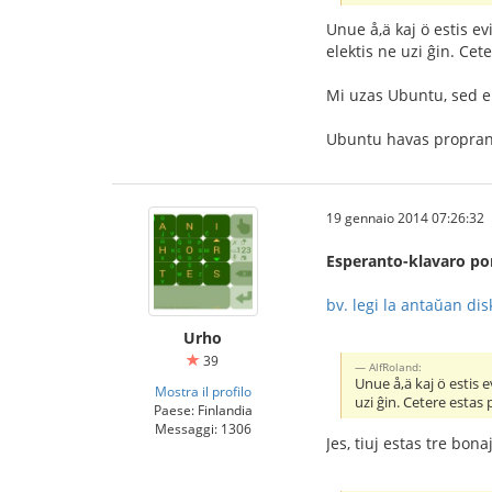
Unue å,ä kaj ö estis e
elektis ne uzi ĝin. Cete
Mi uzas Ubuntu, sed eb
Ubuntu havas propran 
19 gennaio 2014 07:26:32
Esperanto-klavaro por
bv. legi la antaŭan dis
Urho
39
AlfRoland:
Unue å,ä kaj ö estis 
Mostra il profilo
uzi ĝin. Cetere estas p
Paese: Finlandia
Messaggi: 1306
Jes, tiuj estas tre bona