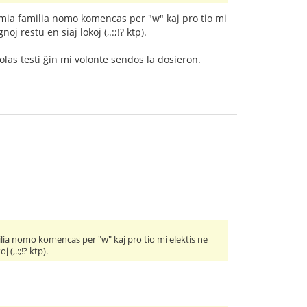
r mia familia nomo komencas per "w" kaj pro tio mi
oj restu en siaj lokoj (,.:;!? ktp).
olas testi ĝin mi volonte sendos la dosieron.
ilia nomo komencas per "w" kaj pro tio mi elektis ne
 (,.:;!? ktp).