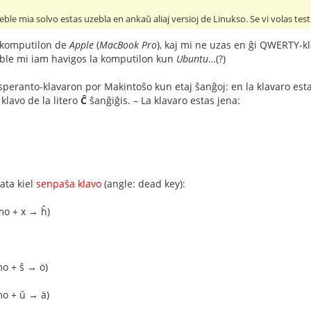
ble mia solvo estas uzebla en ankaŭ aliaj versioj de Linukso. Se vi volas test
 komputilon de
Apple
(
MacBook Pro
), kaj mi ne uzas en ĝi QWERTY-
Eble mi iam havigos la komputilon kun
Ubuntu
…(?)
speranto-klavaron por Makintoŝo kun etaj ŝanĝoj: en la klavaro esta
 klavo de la litero
Ĉ
ŝanĝiĝis. – La klavaro estas jena:
zata kiel
senpaŝa klavo
(angle: dead key):
o + x → ĥ)
o + ŝ → ö)
o + ŭ → ä)