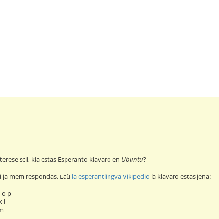
terese scii, kia estas Esperanto-klavaro en
Ubuntu
?
i ja mem respondas. Laŭ
la esperantlingva Vikipedio
la klavaro estas jena:
i o p
k l
 m