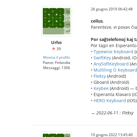
26 giugno 2019 06:42:48
cellus
,
Parenteze, vi povas ĉ
Por saĝtelefonoj kaj 
Urho
Por tajpi en Esperanto
39
•
Typewise Keyboard
(
Mostra il profilo
•
SwiftKey
(Android, iO
Paese: Finlandia
•
AnySoftKeyboard
(An
Messaggi: 1306
•
Multiling O Keyboar
•
Fleksy
(Android)
• Gboard (Android)
•
Keybee
(Android) — bv
• Esperanta Klavaro (i
•
HERO Keyboard
(iOS)
→
2022-06-11 : Fleksy
10 giugno 2022 13:45:40