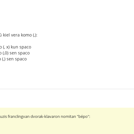
 kiel vera komo (,):
(, x) kun spaco
(,0) sen spaco
,) sen spaco
uzis franclingvan dvorak-klavaron nomitan "bépo":