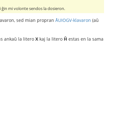
i ĝin mi volonte sendos la dosieron.
klavaron, sed mian propran
ÅUIOGV-klavaron
(aŭ
s ankaŭ la litero
X
kaj la litero
Ĥ
estas en la sama