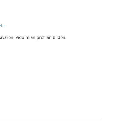
ele
.
lavaron. Vidu mian profilan bildon.