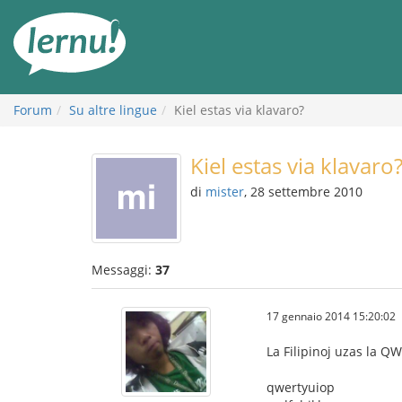
Vai
all’indice
Forum
Su altre lingue
Kiel estas via klavaro?
Kiel estas via klavaro
di
mister
, 28 settembre 2010
Messaggi:
37
17 gennaio 2014 15:20:02
La Filipinoj uzas la QW
qwertyuiop