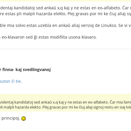
videntaj kandidatoj sed ankaŭ x,q kaj y ne estas en eo-alfabeto. Ĉa
re estas pli malpli hazarda elekto. Plej gravas por mi ke ĉiuj aliaj sign
le mia solvo estas uzebla en ankaŭ aliaj versioj de Linukso. Se vi v
eo-klavaron sed ĝi estas modifiita usona klavaro.
 finna- kaj svedlingvanoj
kuton ĉi tie
.
evidentaj kandidatoj sed ankaŭ x,q kaj y ne estas en eo-alfabeto. Ĉar mia fam
li malpli hazarda elekto. Plej gravas por mi ke ĉiuj aliaj signoj restu en siaj lokoj
j principoj.