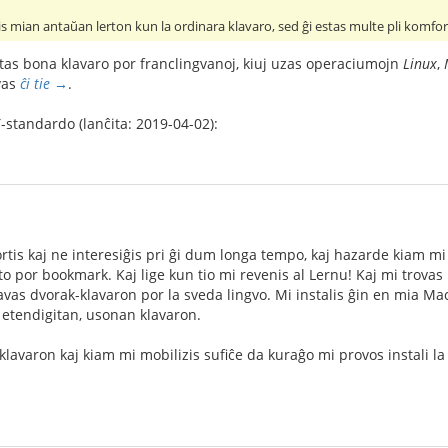
s mian antaŭan lerton kun la ordinara klavaro, sed ĝi estas multe pli komfor
stas bona klavaro por franclingvanoj, kiuj uzas operaciumojn
Linux
,
ovas
ĉi tie →
.
-standardo (lanĉita: 2019-04-02):
rtis kaj ne interesiĝis pri ĝi dum longa tempo, kaj hazarde kiam mi
rto por bookmark. Kaj lige kun tio mi revenis al Lernu! Kaj mi trovas 
avas dvorak-klavaron por la sveda lingvo. Mi instalis ĝin en mia Mac
, etendigitan, usonan klavaron.
-klavaron kaj kiam mi mobilizis sufiĉe da kuraĝo mi provos instali 