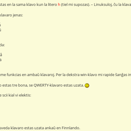
tas en la sama klavo kun la litero
h
(tiel mi supozas). – Linuksuloj, ĉu la kla
klavaro jenas:
ĥ
ŭ
da:
 å
 ä
 same funkcias en ambaŭ klavaroj. Per la dekstra win-klavo mi rapide ŝanĝas in
o estas tre bona, se QWERTY-klavaro estas uzata.
cii kial vi elektis:
a sveda klavaro estas uzata ankaŭ en Finnlando.