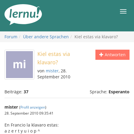
Zum
Inhalt
Men
Forum
Über andere Sprachen
Kiel estas via klavaro?
Kiel estas via
Antworten
klavaro?
von
mister
, 28.
September 2010
Beiträge:
37
Sprache:
Esperanto
mister
(
Profil anzeigen
)
28. September 2010 09:35:41
En Francio la klavaro estas:
a z e r t y u i o p ^