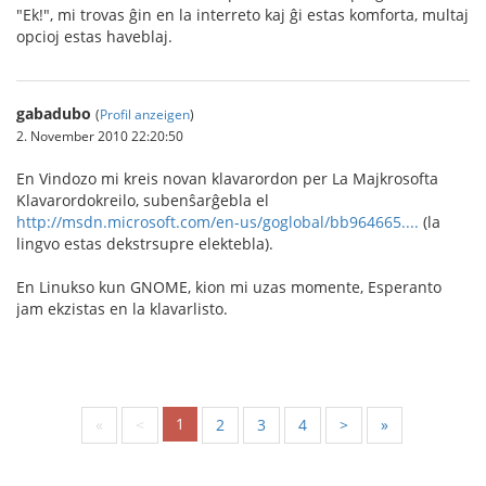
"Ek!", mi trovas ĝin en la interreto kaj ĝi estas komforta, multaj
opcioj estas haveblaj.
gabadubo
(
Profil anzeigen
)
2. November 2010 22:20:50
En Vindozo mi kreis novan klavarordon per La Majkrosofta
Klavarordokreilo, subenŝarĝebla el
http://msdn.microsoft.com/en-us/goglobal/bb964665....
(la
lingvo estas dekstrsupre elektebla).
En Linukso kun GNOME, kion mi uzas momente, Esperanto
jam ekzistas en la klavarlisto.
1
«
<
2
3
4
>
»