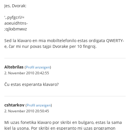
Jes, Dvorak:
',.pyfgcrl/=
aoeuidhtns-
;qjkxbmwvz
Sed la klavaro en mia mobiltelefonilo estas ordigata QWERTY-
e, ĉar mi nur povas tajpi Dvorake per 10 fingroj.
Altebrilas
(
Profil anzeigen
)
2. November 2010 20:42:55
Ĉu estas esperanta klavaro?
cshtarkov
(
Profil anzeigen
)
2. November 2010 20:50:45
Mi uzas fonetika klavaro por skribi en bulgaro, estas la sama
kiel la usona. Por skribi en esperanto mi uzas programon