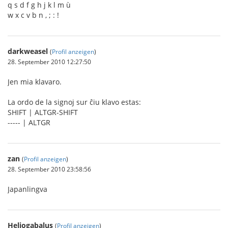
q s d f g h j k l m ù
w x c v b n , ; : !
darkweasel
(
Profil anzeigen
)
28. September 2010 12:27:50
Jen mia klavaro.
La ordo de la signoj sur ĉiu klavo estas:
SHIFT | ALTGR-SHIFT
----- | ALTGR
zan
(
Profil anzeigen
)
28. September 2010 23:58:56
Japanlingva
Heliogabalus
(
Profil anzeigen
)