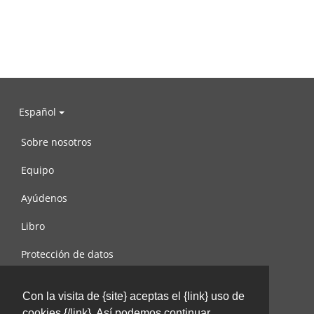
Español
Sobre nosotros
Equipo
Ayúdenos
Libro
Protección de datos
Condiciones de uso
Con la visita de {site} aceptas el {link} uso de
Contáctenos
cookies {/link}. Así podemos continuar