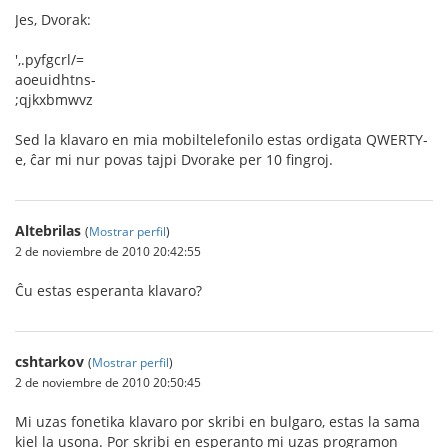
Jes, Dvorak:
',.pyfgcrl/=
aoeuidhtns-
;qjkxbmwvz
Sed la klavaro en mia mobiltelefonilo estas ordigata QWERTY-
e, ĉar mi nur povas tajpi Dvorake per 10 fingroj.
Altebrilas
(
Mostrar perfil
)
2 de noviembre de 2010 20:42:55
Ĉu estas esperanta klavaro?
cshtarkov
(
Mostrar perfil
)
2 de noviembre de 2010 20:50:45
Mi uzas fonetika klavaro por skribi en bulgaro, estas la sama
kiel la usona. Por skribi en esperanto mi uzas programon