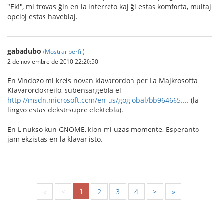
"Ek!", mi trovas ĝin en la interreto kaj ĝi estas komforta, multaj
opcioj estas haveblaj.
gabadubo
(
Mostrar perfil
)
2 de noviembre de 2010 22:20:50
En Vindozo mi kreis novan klavarordon per La Majkrosofta
Klavarordokreilo, subenŝarĝebla el
http://msdn.microsoft.com/en-us/goglobal/bb964665....
(la
lingvo estas dekstrsupre elektebla).
En Linukso kun GNOME, kion mi uzas momente, Esperanto
jam ekzistas en la klavarlisto.
1
«
<
2
3
4
>
»