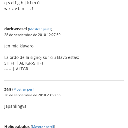
q s d f g h j k l m ù
w x c v b n , ; : !
darkweasel
(
Mostrar perfil
)
28 de septiembre de 2010 12:27:50
Jen mia klavaro.
La ordo de la signoj sur ĉiu klavo estas:
SHIFT | ALTGR-SHIFT
----- | ALTGR
zan
(
Mostrar perfil
)
28 de septiembre de 2010 23:58:56
Japanlingva
Heliogabalus
(
Mostrar perfil
)