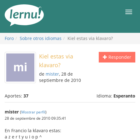
Contenido
Men
Foro
Sobre otros idiomas
Kiel estas via klavaro?
Kiel estas via
Responder
klavaro?
de
mister
, 28 de
septiembre de 2010
Aportes:
37
Idioma:
Esperanto
mister
(
Mostrar perfil
)
28 de septiembre de 2010 09:35:41
En Francio la klavaro estas:
a z e r t y u i o p ^