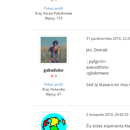
1
Pokaż profil
Kraj: Korea Południowa
Wpisy: 155
31 października 2010, 22:2
Jes, Dvorak:
',.pyfgcrl/=
aoeuidhtns-
gabadubo
;qjkxbmwvz
0
Pokaż profil
Sed la klavaro en mia 
Kraj: Holandia
Wpisy: 47
2 listopada 2010, 20:42:55
Ĉu estas esperanta kl