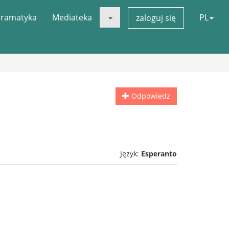
ramatyka
Mediateka
PL
zaloguj się
Odpowiedz
Język:
Esperanto