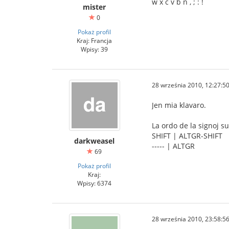
w x c v b n , ; : !
mister
0
Pokaż profil
Kraj: Francja
Wpisy: 39
28 września 2010, 12:27:5
Jen mia klavaro.
La ordo de la signoj su
SHIFT | ALTGR-SHIFT
darkweasel
----- | ALTGR
69
Pokaż profil
Kraj:
Wpisy: 6374
28 września 2010, 23:58:5