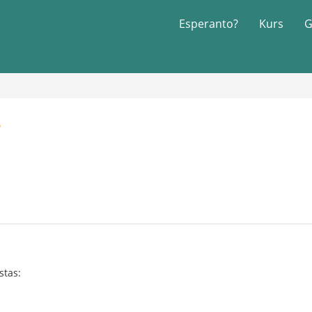
Esperanto?
Kurs
G
?
1
stas: