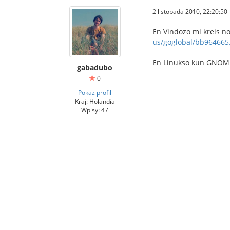
2 listopada 2010, 22:20:50
En Vindozo mi kreis n
us/goglobal/bb964665.
En Linukso kun GNOME,
gabadubo
0
Pokaż profil
Kraj: Holandia
Wpisy: 47