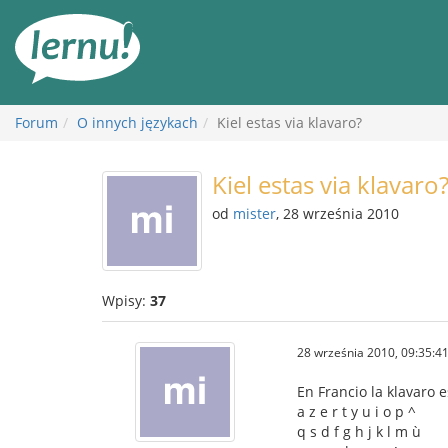
Więcej
Forum
O innych językach
Kiel estas via klavaro?
Kiel estas via klavaro
od
mister
, 28 września 2010
Wpisy:
37
28 września 2010, 09:35:4
En Francio la klavaro e
a z e r t y u i o p ^
q s d f g h j k l m ù