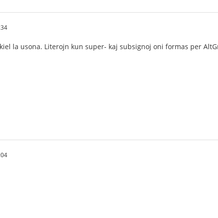
:34
kiel la usona. Literojn kun super- kaj subsignoj oni formas per AltG
:04