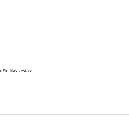
0
r ĉiu klavo estas:
6