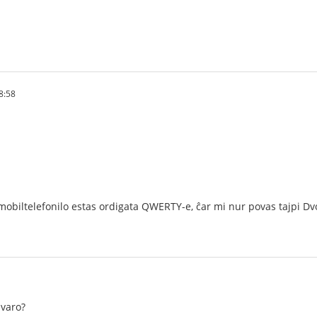
8:58
mobiltelefonilo estas ordigata QWERTY-e, ĉar mi nur povas tajpi Dvo
avaro?