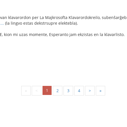
ovan klavarordon per La Majkrosofta Klavarordokreilo, subenŝarĝeb
...
(la lingvo estas dekstrsupre elektebla).
 kion mi uzas momente, Esperanto jam ekzistas en la klavarlisto.
1
«
<
2
3
4
>
»