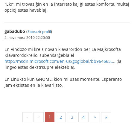
"Ek!", mi trovas ĝin en la interreto kaj ĝi estas komforta, multaj
opcioj estas haveblaj.
gabadubo
(
Zobraziť profil
)
2. novembra 2010 22:20:50
En Vindozo mi kreis novan klavarordon per La Majkrosofta
Klavarordokreilo, subenŝarĝebla el
http://msdn.microsoft.com/en-us/goglobal/bb964665....
(la
lingvo estas dekstrsupre elektebla).
En Linukso kun GNOME, kion mi uzas momente, Esperanto
jam ekzistas en la klavarlisto.
1
«
<
2
3
4
>
»