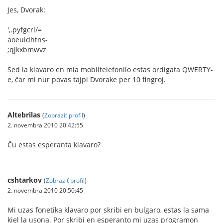
Jes, Dvorak:
',.pyfgcrl/=
aoeuidhtns-
;qjkxbmwvz
Sed la klavaro en mia mobiltelefonilo estas ordigata QWERTY-
e, ĉar mi nur povas tajpi Dvorake per 10 fingroj.
Altebrilas
(
Zobraziť profil
)
2. novembra 2010 20:42:55
Ĉu estas esperanta klavaro?
cshtarkov
(
Zobraziť profil
)
2. novembra 2010 20:50:45
Mi uzas fonetika klavaro por skribi en bulgaro, estas la sama
kiel la usona. Por skribi en esperanto mi uzas programon