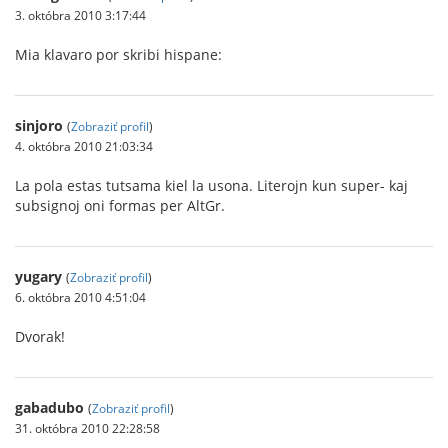
3. októbra 2010 3:17:44
Mia klavaro por skribi hispane:
sinjoro
(
Zobraziť profil
)
4. októbra 2010 21:03:34
La pola estas tutsama kiel la usona. Literojn kun super- kaj
subsignoj oni formas per AltGr.
yugary
(
Zobraziť profil
)
6. októbra 2010 4:51:04
Dvorak!
gabadubo
(
Zobraziť profil
)
31. októbra 2010 22:28:58