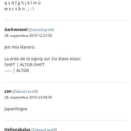
q s d f g h j k l m ù
w x c v b n , ; : !
darkweasel
(
Zobraziť profil
)
28. septembra 2010 12:27:50
Jen mia klavaro.
La ordo de la signoj sur ĉiu klavo estas:
SHIFT | ALTGR-SHIFT
----- | ALTGR
zan
(
Zobraziť profil
)
28. septembra 2010 23:58:56
Japanlingva
Heliogabalus
(
Zobraziť profil
)