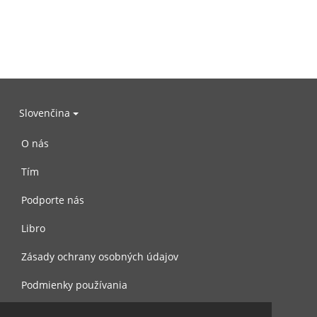
Slovenčina
O nás
Tím
Podporte nás
Libro
Zásady ochrany osobných údajov
Podmienky používania
Spojte sa s nami