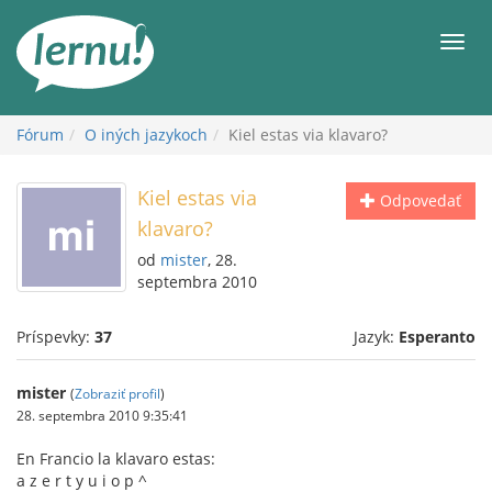
Späť
na
Men
obsah
Fórum
O iných jazykoch
Kiel estas via klavaro?
Kiel estas via
Odpovedať
klavaro?
od
mister
, 28.
septembra 2010
Príspevky:
37
Jazyk:
Esperanto
mister
(
Zobraziť profil
)
28. septembra 2010 9:35:41
En Francio la klavaro estas:
a z e r t y u i o p ^