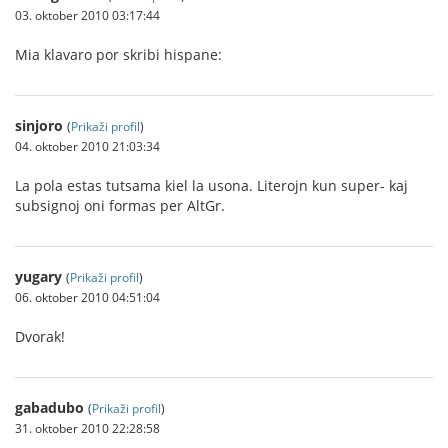
03. oktober 2010 03:17:44
Mia klavaro por skribi hispane:
sinjoro
(
Prikaži profil
)
04. oktober 2010 21:03:34
La pola estas tutsama kiel la usona. Literojn kun super- kaj
subsignoj oni formas per AltGr.
yugary
(
Prikaži profil
)
06. oktober 2010 04:51:04
Dvorak!
gabadubo
(
Prikaži profil
)
31. oktober 2010 22:28:58