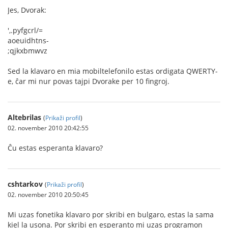
Jes, Dvorak:
',.pyfgcrl/=
aoeuidhtns-
;qjkxbmwvz
Sed la klavaro en mia mobiltelefonilo estas ordigata QWERTY-
e, ĉar mi nur povas tajpi Dvorake per 10 fingroj.
Altebrilas
(
Prikaži profil
)
02. november 2010 20:42:55
Ĉu estas esperanta klavaro?
cshtarkov
(
Prikaži profil
)
02. november 2010 20:50:45
Mi uzas fonetika klavaro por skribi en bulgaro, estas la sama
kiel la usona. Por skribi en esperanto mi uzas programon