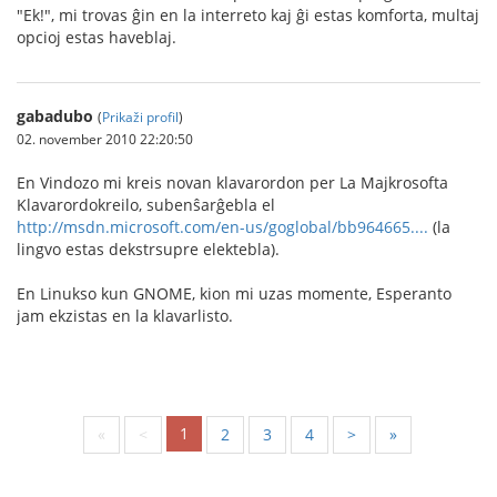
"Ek!", mi trovas ĝin en la interreto kaj ĝi estas komforta, multaj
opcioj estas haveblaj.
gabadubo
(
Prikaži profil
)
02. november 2010 22:20:50
En Vindozo mi kreis novan klavarordon per La Majkrosofta
Klavarordokreilo, subenŝarĝebla el
http://msdn.microsoft.com/en-us/goglobal/bb964665....
(la
lingvo estas dekstrsupre elektebla).
En Linukso kun GNOME, kion mi uzas momente, Esperanto
jam ekzistas en la klavarlisto.
1
«
<
2
3
4
>
»