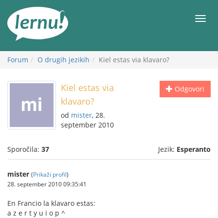
K
vsebini
Meni
Forum
O drugih jezikih
Kiel estas via klavaro?
Kiel estas via
Odgovori
klavaro?
od
mister
, 28.
september 2010
Sporočila:
37
Jezik:
Esperanto
mister
(
Prikaži profil
)
28. september 2010 09:35:41
En Francio la klavaro estas:
a z e r t y u i o p ^