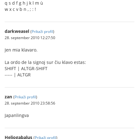
q s d f g h j k l m ù
w x c v b n , ; : !
darkweasel
(
Prikaži profil
)
28. september 2010 12:27:50
Jen mia klavaro.
La ordo de la signoj sur ĉiu klavo estas:
SHIFT | ALTGR-SHIFT
----- | ALTGR
zan
(
Prikaži profil
)
28. september 2010 23:58:56
Japanlingva
Heliogabalus
(
Prikaži profil
)