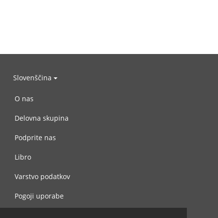
Slovenščina
O nas
Delovna skupina
Podprite nas
Libro
Varstvo podatkov
Pogoji uporabe
Navežite stik z nami