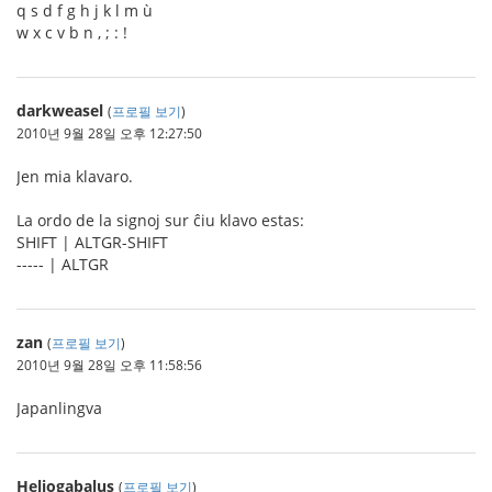
q s d f g h j k l m ù
w x c v b n , ; : !
darkweasel
(
프로필 보기
)
2010년 9월 28일 오후 12:27:50
Jen mia klavaro.
La ordo de la signoj sur ĉiu klavo estas:
SHIFT | ALTGR-SHIFT
----- | ALTGR
zan
(
프로필 보기
)
2010년 9월 28일 오후 11:58:56
Japanlingva
Heliogabalus
(
프로필 보기
)