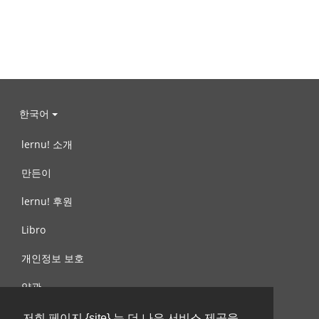
한국어
lernu! 소개
만든이
lernu! 후원
Libro
개인정보 보호
약관
제안, 문의
저희 페이지 {site} 는 더 나은 서비스 제공을