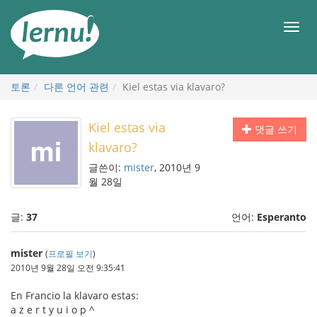
본
문
메
으
뉴
로
토론
다른 언어 관련
Kiel estas via klavaro?
Kiel estas via
댓글 쓰기
klavaro?
글쓴이:
mister
, 2010년 9
월 28일
글:
37
언어:
Esperanto
mister
(
프로필 보기
)
2010년 9월 28일 오전 9:35:41
En Francio la klavaro estas:
a z e r t y u i o p ^