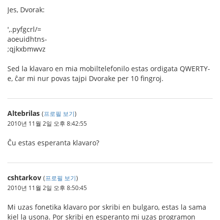
Jes, Dvorak:
',.pyfgcrl/=
aoeuidhtns-
;qjkxbmwvz
Sed la klavaro en mia mobiltelefonilo estas ordigata QWERTY-
e, ĉar mi nur povas tajpi Dvorake per 10 fingroj.
Altebrilas
(
프로필 보기
)
2010년 11월 2일 오후 8:42:55
Ĉu estas esperanta klavaro?
cshtarkov
(
프로필 보기
)
2010년 11월 2일 오후 8:50:45
Mi uzas fonetika klavaro por skribi en bulgaro, estas la sama
kiel la usona. Por skribi en esperanto mi uzas programon