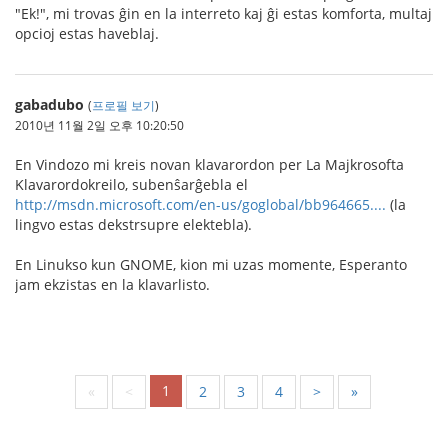
"Ek!", mi trovas ĝin en la interreto kaj ĝi estas komforta, multaj
opcioj estas haveblaj.
gabadubo
(
프로필 보기
)
2010년 11월 2일 오후 10:20:50
En Vindozo mi kreis novan klavarordon per La Majkrosofta
Klavarordokreilo, subenŝarĝebla el
http://msdn.microsoft.com/en-us/goglobal/bb964665....
(la
lingvo estas dekstrsupre elektebla).
En Linukso kun GNOME, kion mi uzas momente, Esperanto
jam ekzistas en la klavarlisto.
1
«
<
2
3
4
>
»