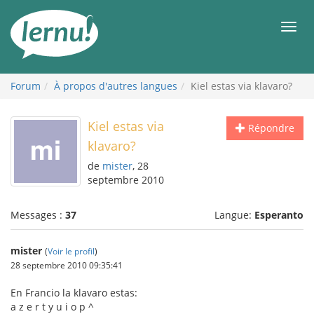
Aller
au
Men
contenu
Forum
À propos d'autres langues
Kiel estas via klavaro?
Kiel estas via
Répondre
klavaro?
de
mister
, 28
septembre 2010
Messages :
37
Langue:
Esperanto
mister
(
Voir le profil
)
28 septembre 2010 09:35:41
En Francio la klavaro estas:
a z e r t y u i o p ^