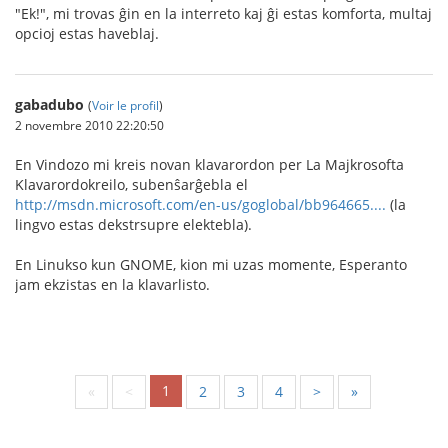
"Ek!", mi trovas ĝin en la interreto kaj ĝi estas komforta, multaj
opcioj estas haveblaj.
gabadubo
(
Voir le profil
)
2 novembre 2010 22:20:50
En Vindozo mi kreis novan klavarordon per La Majkrosofta
Klavarordokreilo, subenŝarĝebla el
http://msdn.microsoft.com/en-us/goglobal/bb964665....
(la
lingvo estas dekstrsupre elektebla).
En Linukso kun GNOME, kion mi uzas momente, Esperanto
jam ekzistas en la klavarlisto.
1
«
<
2
3
4
>
»