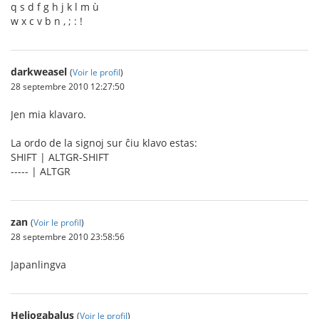
q s d f g h j k l m ù
w x c v b n , ; : !
darkweasel
(
Voir le profil
)
28 septembre 2010 12:27:50
Jen mia klavaro.
La ordo de la signoj sur ĉiu klavo estas:
SHIFT | ALTGR-SHIFT
----- | ALTGR
zan
(
Voir le profil
)
28 septembre 2010 23:58:56
Japanlingva
Heliogabalus
(
Voir le profil
)