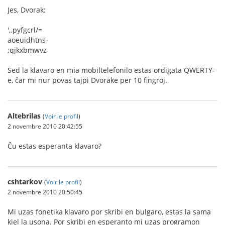
Jes, Dvorak:
',.pyfgcrl/=
aoeuidhtns-
;qjkxbmwvz
Sed la klavaro en mia mobiltelefonilo estas ordigata QWERTY-
e, ĉar mi nur povas tajpi Dvorake per 10 fingroj.
Altebrilas
(
Voir le profil
)
2 novembre 2010 20:42:55
Ĉu estas esperanta klavaro?
cshtarkov
(
Voir le profil
)
2 novembre 2010 20:50:45
Mi uzas fonetika klavaro por skribi en bulgaro, estas la sama
kiel la usona. Por skribi en esperanto mi uzas programon