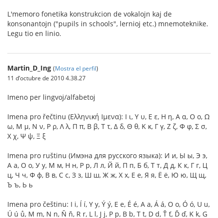
L'memoro fonetika konstrukcion de vokalojn kaj de
konsonantojn ("pupils in schools", lernioj etc.) mnemoteknike.
Legu tio en linio.
Martin_D_Ing
(
Mostra el perfil
)
11 d’octubre de 2010 4.38.27
Imeno per lingvoj/alfabetoj
Imena pro řečtinu (Ελληνική Ιμενα): Ι ι, Υ υ, Ε ε, Η η, Α α, Ο ο, Ω
ω, Μ μ, Ν ν, Ρ ρ, Λ λ, Π π, Β β, Τ τ, Δ δ, Θ θ, Κ κ, Γ γ, Ζ ζ, Φ φ, Σ σ,
Χ χ, Ψ ψ, Ξ ξ
Imena pro ruštinu (Имэна для русского языка): И и, Ы ы, Э э,
А а, О о, У у, М м, Н н, Р р, Л л, Й й, П п, Б б, Т т, Д д, К к, Г г, Ц
ц, Ч ч, Ф ф, В в, С с, З з, Ш ш, Ж ж, Х х, Е е, Я я, Ё ё, Ю ю, Щ щ,
Ъ ъ, Ь ь
Imena pro češtinu: I i, Í í, Y y, Ý ý, E e, É é, A a, Á á, O o, Ó ó, U u,
Ú ú ů, M m, N n, Ň ň, R r, L l, J j, P p, B b, T t, D d, Ť ť, Ď ď, K k, G