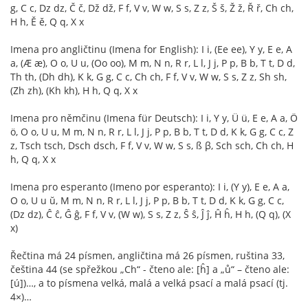
g, C c, Dz dz, Č č, Dž dž, F f, V v, W w, S s, Z z, Š š, Ž ž, Ř ř, Ch ch,
H h, Ě ě, Q q, X x
Imena pro angličtinu (Imena for English): I i, (Ee ee), Y y, E e, A
a, (Æ æ), O o, U u, (Oo oo), M m, N n, R r, L l, J j, P p, B b, T t, D d,
Th th, (Dh dh), K k, G g, C c, Ch ch, F f, V v, W w, S s, Z z, Sh sh,
(Zh zh), (Kh kh), H h, Q q, X x
Imena pro němčinu (Imena für Deutsch): I i, Y y, Ü ü, E e, A a, Ö
ö, O o, U u, M m, N n, R r, L l, J j, P p, B b, T t, D d, K k, G g, C c, Z
z, Tsch tsch, Dsch dsch, F f, V v, W w, S s, ß β, Sch sch, Ch ch, H
h, Q q, X x
Imena pro esperanto (Imeno por esperanto): I i, (Y y), E e, A a,
O o, U u ŭ, M m, N n, R r, L l, J j, P p, B b, T t, D d, K k, G g, C c,
(Dz dz), Ĉ ĉ, Ĝ ĝ, F f, V v, (W w), S s, Z z, Ŝ ŝ, Ĵ ĵ, Ĥ ĥ, H h, (Q q), (X
x)
Řečtina má 24 písmen, angličtina má 26 písmen, ruština 33,
čeština 44 (se spřežkou „Ch“ - čteno ale: [ĥ] a „ů“ – čteno ale:
[ú])…, a to písmena velká, malá a velká psací a malá psací (tj.
4×)…