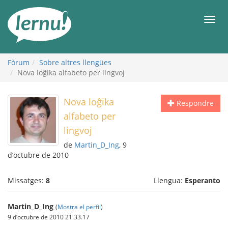
Al
contingut
Men
Fòrum
Sobre altres llengües
Nova loĝika alfabeto per lingvoj
Nova loĝika
Respondre
alfabeto per
lingvoj
de
Martin_D_Ing
, 9
d’octubre de 2010
Missatges:
8
Llengua:
Esperanto
Martin_D_Ing
(
Mostra el perfil
)
9 d’octubre de 2010 21.33.17