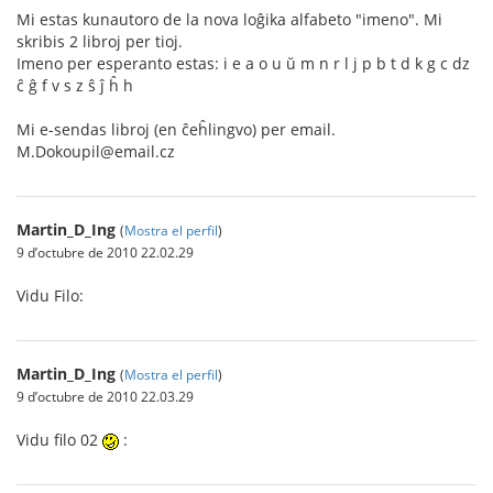
Mi estas kunautoro de la nova loĝika alfabeto "imeno". Mi
skribis 2 libroj per tioj.
Imeno per esperanto estas: i e a o u ŭ m n r l j p b t d k g c dz
ĉ ĝ f v s z ŝ ĵ ĥ h
Mi e-sendas libroj (en ĉeĥlingvo) per email.
M.Dokoupil@email.cz
Martin_D_Ing
(
Mostra el perfil
)
9 d’octubre de 2010 22.02.29
Vidu Filo:
Martin_D_Ing
(
Mostra el perfil
)
9 d’octubre de 2010 22.03.29
Vidu filo 02
: