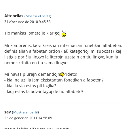
Altebrilas
(
Mostra el perfil
)
31 d’octubre de 2010 9.45.53
Tio mankas iomete je klarigoj.
Mi komprenis, ke vi kreis ian internacian fonetikan alfabeton,
definis alian alfabetan ordon (laŭ kategorioj, mi supozas), kaj
listigis por ĉiu lingvo la literojn uzatajn en tiu lingvo, kun la
nomo skribita en tiu sama lingvo.
Mi havas plurajn demandojn
rideto)
- kial ne uzi la jam ekzistantan fonetikan alfabeton?
- kial la via estas pli logika?
- kiuj estas la advantaĝoj de tiu alfabeto?
sev
(
Mostra el perfil
)
23 de gener de 2011 14.56.05