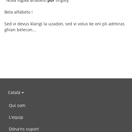
"Nova loĝika alfabeto
por
lingvoj"
Bela alfabeto !
Sed vi devus klarigi la uzadon, sed vi volus ke oni pli admiras
ghian belecon...
Català
Qui som
L'equip
Dóna'ns suport