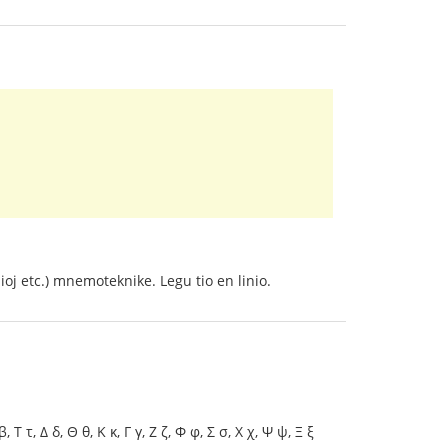
oj etc.) mnemoteknike. Legu tio en linio.
Τ τ, Δ δ, Θ θ, Κ κ, Γ γ, Ζ ζ, Φ φ, Σ σ, Χ χ, Ψ ψ, Ξ ξ