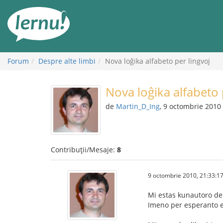
Mergi
la
conținut
Forum
Despre alte limbi
Nova loĝika alfabeto per lingvoj
Nova loĝika alfabeto 
de
Martin_D_Ing
, 9 octombrie 2010
Contribuții/Mesaje:
8
9 octombrie 2010, 21:33:1
Mi estas kunautoro de l
Imeno per esperanto esta