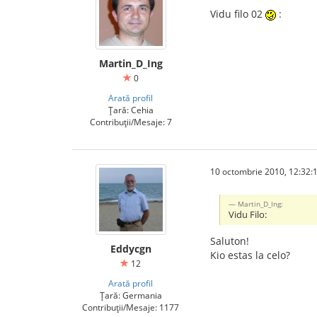
Vidu filo 02
:
Martin_D_Ing
0
Arată profil
Țară: Cehia
Contribuții/Mesaje: 7
10 octombrie 2010, 12:32:
Martin_D_Ing:
Vidu Filo:
Saluton!
Eddycgn
Kio estas la celo?
12
Arată profil
Țară: Germania
Contribuții/Mesaje: 1177