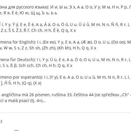
 для русского языка): И и, Ы ы, Э э, А а, О о, У у, М м, Н н, Р р, Л л, 
 е, Я я, Ё ё, Ю ю, Щ щ, Ъ ъ, Ь ь
í, Y y, Ý ý, E e, É é, A a, Á á, O o, Ó ó, U u, Ú ú ů, M m, N n, Ň ň, R r, L l,
 Z z, Š š, Ž ž, Ř ř, Ch ch, H h, Ě ě, Q q, X x
na for English): I i, (Ee ee), Y y, E e, A a, (Æ æ), O o, U u, (Oo oo), M m,
 v, W w, S s, Z z, Sh sh, (Zh zh), (Kh kh), H h, Q q, X x
für Deutsch): I i, Y y, Ü ü, E e, A a, Ö ö, O o, U u, M m, N n, R r, L l, J
, S s, ß β, Sch sch, Ch ch, H h, Q q, X x
o por esperanto): I i, (Y y), E e, A a, O o, U u ŭ, M m, N n, R r, L l, J j, 
Ĵ ĵ, Ĥ ĥ, H h, (Q q), (X x)
angličtina má 26 písmen, ruština 33, čeština 44 (se spřežkou „Ch“ - č
cí a malá psací (tj. 4×)…
53