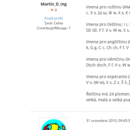
Martin_D_Ing
Imena pro ruštinu (Имэна
0
с, З з, Ш ш, Ж ж, Х х, Е
Arată profil
Țară: Cehia
Imena pro češtinu: I i, Í 
Contribuții/Mesaje: 7
Dž dž, F f, V v, W w, S s,
Imena pro angličtinu (Ime
k, G g, C c, Ch ch, F f, V
Imena pro němčinu (Imena 
Dsch dsch, F f, V v, W w
Imena pro esperanto (Imen
V v, (W w), S s, Z z, Ŝ ŝ, 
Řečtina má 24 písmen, 
velká, malá a velká psa
31 octombrie 2010, 09:45: