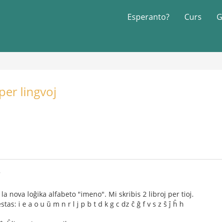
Esperanto?
Curs
G
per lingvoj
7
a nova loĝika alfabeto "imeno". Mi skribis 2 libroj per tioj.
s: i e a o u ŭ m n r l j p b t d k g c dz ĉ ĝ f v s z ŝ ĵ ĥ h