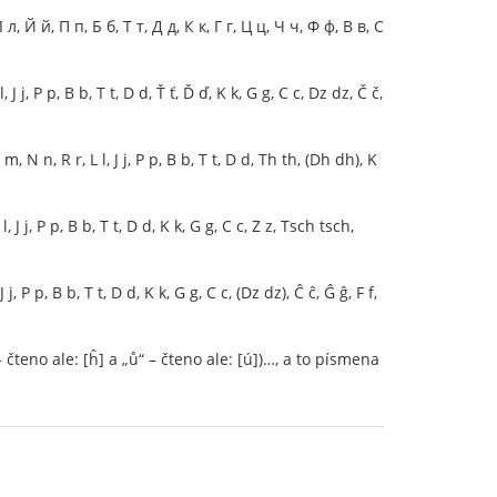
Й й, П п, Б б, Т т, Д д, К к, Г г, Ц ц, Ч ч, Ф ф, В в, С
 J j, P p, B b, T t, D d, Ť ť, Ď ď, K k, G g, C c, Dz dz, Č č,
 N n, R r, L l, J j, P p, B b, T t, D d, Th th, (Dh dh), K
 j, P p, B b, T t, D d, K k, G g, C c, Z z, Tsch tsch,
P p, B b, T t, D d, K k, G g, C c, (Dz dz), Ĉ ĉ, Ĝ ĝ, F f,
teno ale: [ĥ] a „ů“ – čteno ale: [ú])…, a to písmena