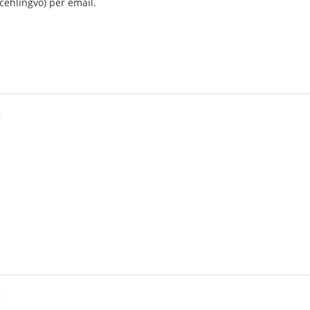
 ĉeĥlingvo) per email.
9
9