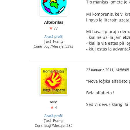
Tio mankas iomete je k
Mi komprenis, ke vi kre
lingvo la literojn uzat
Altebrilas
77
Mi havas plurajn dem
Arată profil
- kial ne uzi la jam ek
Țară: Franța
- kial la via estas pli lo
Contribuții/Mesaje: 5393
- kiuj estas la advanta
23 ianuarie 2011, 14:56:05
"Nova loĝika alfabeto
Bela alfabeto !
sev
Sed vi devus klarigi la
4
Arată profil
Țară: Franța
Contribuții/Mesaje: 285