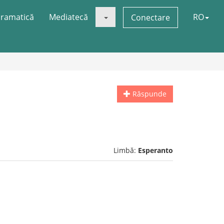
ramatică
Mediatecă
RO
Conectare
Răspunde
Limbă:
Esperanto