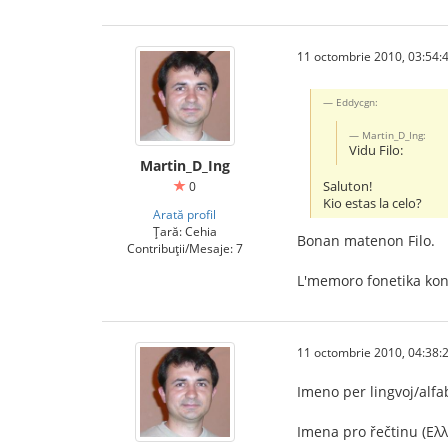
11 octombrie 2010, 03:54:
Eddycgn:
Martin_D_Ing:
Vidu Filo:
Martin_D_Ing
Saluton!
0
Kio estas la celo?
Arată profil
Țară: Cehia
Bonan matenon Filo.
Contribuții/Mesaje: 7
L'memoro fonetika kons
11 octombrie 2010, 04:38:
Imeno per lingvoj/alfa
Imena pro řečtinu (Ελληνι