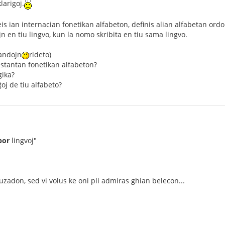
larigoj.
is ian internacian fonetikan alfabeton, definis alian alfabetan ordon 
ajn en tiu lingvo, kun la nomo skribita en tiu sama lingvo.
andojn
rideto)
zistantan fonetikan alfabeton?
gika?
ĝoj de tiu alfabeto?
por
lingvoj"
 uzadon, sed vi volus ke oni pli admiras ghian belecon...