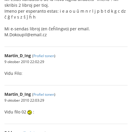
skribis 2 libroj per tioj.
Imeno per esperanto estas: i e a o u ŭ m n r l j p b t d k g c dz
ĉ ĝ f v s z ŝ ĵ ĥ h
Mi e-sendas libroj (en ĉeĥlingvo) per email.
M.Dokoupil@email.cz
Martin_D_Ing
(
Profiel tonen
)
9 oktober 2010 22:02:29
Vidu Filo:
Martin_D_Ing
(
Profiel tonen
)
9 oktober 2010 22:03:29
Vidu filo 02
: