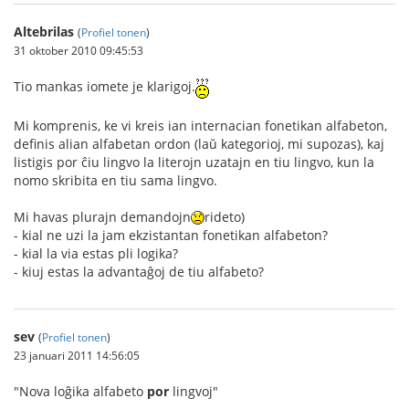
Altebrilas
(
Profiel tonen
)
31 oktober 2010 09:45:53
Tio mankas iomete je klarigoj.
Mi komprenis, ke vi kreis ian internacian fonetikan alfabeton,
definis alian alfabetan ordon (laŭ kategorioj, mi supozas), kaj
listigis por ĉiu lingvo la literojn uzatajn en tiu lingvo, kun la
nomo skribita en tiu sama lingvo.
Mi havas plurajn demandojn
rideto)
- kial ne uzi la jam ekzistantan fonetikan alfabeton?
- kial la via estas pli logika?
- kiuj estas la advantaĝoj de tiu alfabeto?
sev
(
Profiel tonen
)
23 januari 2011 14:56:05
"Nova loĝika alfabeto
por
lingvoj"