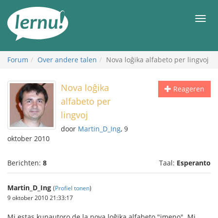
Naar
de
Men
inhoud
Forum
Over andere talen
Nova loĝika alfabeto per lingvoj
Nova loĝika
Reageren
alfabeto per
lingvoj
door
Martin_D_Ing
, 9
oktober 2010
Berichten:
8
Taal:
Esperanto
Martin_D_Ing
(
Profiel tonen
)
9 oktober 2010 21:33:17
Mi estas kunautoro de la nova loĝika alfabeto "imeno". Mi