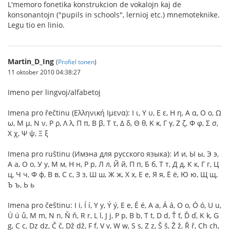
L'memoro fonetika konstrukcion de vokalojn kaj de
konsonantojn ("pupils in schools", lernioj etc.) mnemoteknike.
Legu tio en linio.
Martin_D_Ing
(
Profiel tonen
)
11 oktober 2010 04:38:27
Imeno per lingvoj/alfabetoj
Imena pro řečtinu (Ελληνική Ιμενα): Ι ι, Υ υ, Ε ε, Η η, Α α, Ο ο, Ω
ω, Μ μ, Ν ν, Ρ ρ, Λ λ, Π π, Β β, Τ τ, Δ δ, Θ θ, Κ κ, Γ γ, Ζ ζ, Φ φ, Σ σ,
Χ χ, Ψ ψ, Ξ ξ
Imena pro ruštinu (Имэна для русского языка): И и, Ы ы, Э э,
А а, О о, У у, М м, Н н, Р р, Л л, Й й, П п, Б б, Т т, Д д, К к, Г г, Ц
ц, Ч ч, Ф ф, В в, С с, З з, Ш ш, Ж ж, Х х, Е е, Я я, Ё ё, Ю ю, Щ щ,
Ъ ъ, Ь ь
Imena pro češtinu: I i, Í í, Y y, Ý ý, E e, É é, A a, Á á, O o, Ó ó, U u,
Ú ú ů, M m, N n, Ň ň, R r, L l, J j, P p, B b, T t, D d, Ť ť, Ď ď, K k, G
g, C c, Dz dz, Č č, Dž dž, F f, V v, W w, S s, Z z, Š š, Ž ž, Ř ř, Ch ch,