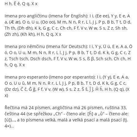
H h, Ě ě, Q q, X x
Imena pro angličtinu (Imena for English): I i, (Ee ee), Y y, E e, A
a, (Æ æ), O o, U u, (Oo oo), M m, N n, R r, L l, J j, P p, B b, T t, D d,
Th th, (Dh dh), K k, G g, C c, Ch ch, F f, V v, W w, S s, Z z, Sh sh,
(Zh zh), (Kh kh), H h, Q q, X x
Imena pro němčinu (Imena für Deutsch): I i, Y y, Ü ü, E e, A a, Ö
ö, O o, U u, M m, N n, R r, L l, J j, P p, B b, T t, D d, K k, G g, C c, Z
z, Tsch tsch, Dsch dsch, F f, V v, W w, S s, ß β, Sch sch, Ch ch, H
h, Q q, X x
Imena pro esperanto (Imeno por esperanto): I i, (Y y), E e, A a,
O o, U u ŭ, M m, N n, R r, L l, J j, P p, B b, T t, D d, K k, G g, C c,
(Dz dz), Ĉ ĉ, Ĝ ĝ, F f, V v, (W w), S s, Z z, Ŝ ŝ, Ĵ ĵ, Ĥ ĥ, H h, (Q q), (X
x)
Řečtina má 24 písmen, angličtina má 26 písmen, ruština 33,
čeština 44 (se spřežkou „Ch“ - čteno ale: [ĥ] a „ů“ – čteno ale:
[ú])…, a to písmena velká, malá a velká psací a malá psací (tj.
4×)…