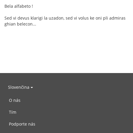
Bela alfabeto !
Sed vi devus klarigi la uzadon, sed vi volus ke oni pli admiras
ghian belecon...
Slovenčina
O nás
Tím
Podporte nás