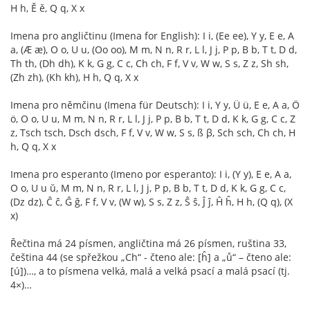
H h, Ě ě, Q q, X x
Imena pro angličtinu (Imena for English): I i, (Ee ee), Y y, E e, A
a, (Æ æ), O o, U u, (Oo oo), M m, N n, R r, L l, J j, P p, B b, T t, D d,
Th th, (Dh dh), K k, G g, C c, Ch ch, F f, V v, W w, S s, Z z, Sh sh,
(Zh zh), (Kh kh), H h, Q q, X x
Imena pro němčinu (Imena für Deutsch): I i, Y y, Ü ü, E e, A a, Ö
ö, O o, U u, M m, N n, R r, L l, J j, P p, B b, T t, D d, K k, G g, C c, Z
z, Tsch tsch, Dsch dsch, F f, V v, W w, S s, ß β, Sch sch, Ch ch, H
h, Q q, X x
Imena pro esperanto (Imeno por esperanto): I i, (Y y), E e, A a,
O o, U u ŭ, M m, N n, R r, L l, J j, P p, B b, T t, D d, K k, G g, C c,
(Dz dz), Ĉ ĉ, Ĝ ĝ, F f, V v, (W w), S s, Z z, Ŝ ŝ, Ĵ ĵ, Ĥ ĥ, H h, (Q q), (X
x)
Řečtina má 24 písmen, angličtina má 26 písmen, ruština 33,
čeština 44 (se spřežkou „Ch“ - čteno ale: [ĥ] a „ů“ – čteno ale:
[ú])…, a to písmena velká, malá a velká psací a malá psací (tj.
4×)…