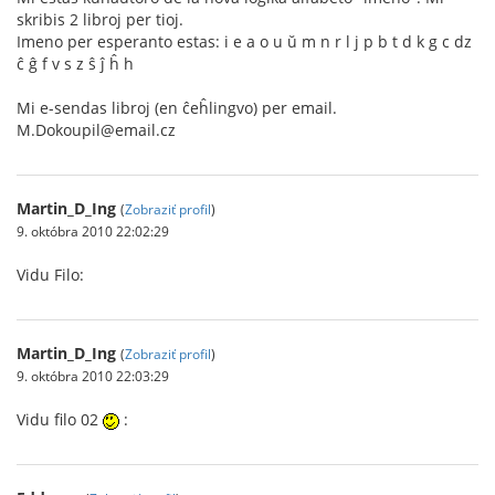
skribis 2 libroj per tioj.
Imeno per esperanto estas: i e a o u ŭ m n r l j p b t d k g c dz
ĉ ĝ f v s z ŝ ĵ ĥ h
Mi e-sendas libroj (en ĉeĥlingvo) per email.
M.Dokoupil@email.cz
Martin_D_Ing
(
Zobraziť profil
)
9. októbra 2010 22:02:29
Vidu Filo:
Martin_D_Ing
(
Zobraziť profil
)
9. októbra 2010 22:03:29
Vidu filo 02
: