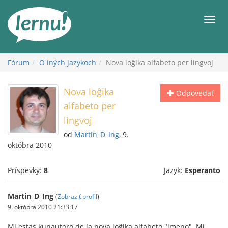
Späť
na
Men
obsah
Fórum
O iných jazykoch
Nova loĝika alfabeto per lingvoj
Nova loĝika
Odpovedať
alfabeto per
lingvoj
od
Martin_D_Ing
, 9.
októbra 2010
Príspevky:
8
Jazyk:
Esperanto
Martin_D_Ing
(
Zobraziť profil
)
9. októbra 2010 21:33:17
Mi estas kunautoro de la nova loĝika alfabeto "imeno". Mi