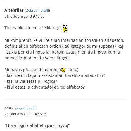
Altebrilas
(
Zobraziť profil
)
31. októbra 2010 9:45:53
Tio mankas iomete je klarigoj.
Mi komprenis, ke vi kreis ian internacian fonetikan alfabeton,
definis alian alfabetan ordon (laŭ kategorioj, mi supozas), kaj
listigis por ĉiu lingvo la literojn uzatajn en tiu lingvo, kun la
nomo skribita en tiu sama lingvo.
Mi havas plurajn demandojn
rideto)
- kial ne uzi la jam ekzistantan fonetikan alfabeton?
- kial la via estas pli logika?
- kiuj estas la advantaĝoj de tiu alfabeto?
sev
(
Zobraziť profil
)
23. januára 2011 14:56:05
"Nova loĝika alfabeto
por
lingvoj"