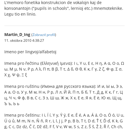
L'memoro fonetika konstrukcion de vokalojn kaj de
konsonantojn ("pupils in schools", lernioj etc.) mnemoteknike.
Legu tio en linio.
Martin_D_Ing
(
Zobraziť profil
)
11. októbra 2010 4:38:27
Imeno per lingvoj/alfabetoj
Imena pro řečtinu (Ελληνική Ιμενα): Ι ι, Υ υ, Ε ε, Η η, Α α, Ο ο, Ω
ω, Μ μ, Ν ν, Ρ ρ, Λ λ, Π π, Β β, Τ τ, Δ δ, Θ θ, Κ κ, Γ γ, Ζ ζ, Φ φ, Σ σ,
Χ χ, Ψ ψ, Ξ ξ
Imena pro ruštinu (Имэна для русского языка): И и, Ы ы, Э э,
А а, О о, У у, М м, Н н, Р р, Л л, Й й, П п, Б б, Т т, Д д, К к, Г г, Ц
ц, Ч ч, Ф ф, В в, С с, З з, Ш ш, Ж ж, Х х, Е е, Я я, Ё ё, Ю ю, Щ щ,
Ъ ъ, Ь ь
Imena pro češtinu: I i, Í í, Y y, Ý ý, E e, É é, A a, Á á, O o, Ó ó, U u,
Ú ú ů, M m, N n, Ň ň, R r, L l, J j, P p, B b, T t, D d, Ť ť, Ď ď, K k, G
g, C c, Dz dz, Č č, Dž dž, F f, V v, W w, S s, Z z, Š š, Ž ž, Ř ř, Ch ch,