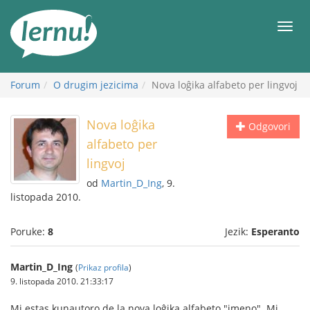
Sadržaj
Meni
Forum
O drugim jezicima
Nova loĝika alfabeto per lingvoj
Nova loĝika
Odgovori
alfabeto per
lingvoj
od
Martin_D_Ing
, 9.
listopada 2010.
Poruke:
8
Jezik:
Esperanto
Martin_D_Ing
(
Prikaz profila
)
9. listopada 2010. 21:33:17
Mi estas kunautoro de la nova loĝika alfabeto "imeno". Mi