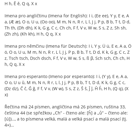
H h, Ě ě, Q q, X x
Imena pro angličtinu (Imena for English): I i, (Ee ee), Y y, E e, A
a, (Æ æ), O o, U u, (Oo oo), M m, N n, R r, L l, J j, P p, B b, T t, D d,
Th th, (Dh dh), K k, G g, C c, Ch ch, F f, V v, W w, S s, Z z, Sh sh,
(Zh zh), (Kh kh), H h, Q q, X x
Imena pro němčinu (Imena für Deutsch): I i, Y y, Ü ü, E e, A a, Ö
ö, O o, U u, M m, N n, R r, L l, J j, P p, B b, T t, D d, K k, G g, C c, Z
z, Tsch tsch, Dsch dsch, F f, V v, W w, S s, ß β, Sch sch, Ch ch, H
h, Q q, X x
Imena pro esperanto (Imeno por esperanto): I i, (Y y), E e, A a,
O o, U u ŭ, M m, N n, R r, L l, J j, P p, B b, T t, D d, K k, G g, C c,
(Dz dz), Ĉ ĉ, Ĝ ĝ, F f, V v, (W w), S s, Z z, Ŝ ŝ, Ĵ ĵ, Ĥ ĥ, H h, (Q q), (X
x)
Řečtina má 24 písmen, angličtina má 26 písmen, ruština 33,
čeština 44 (se spřežkou „Ch“ - čteno ale: [ĥ] a „ů“ – čteno ale:
[ú])…, a to písmena velká, malá a velká psací a malá psací (tj.
4×)…