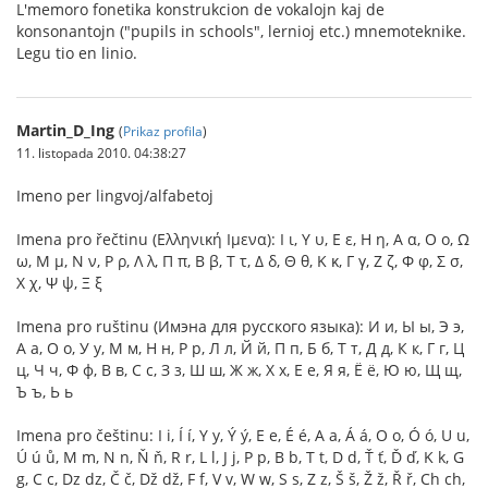
L'memoro fonetika konstrukcion de vokalojn kaj de
konsonantojn ("pupils in schools", lernioj etc.) mnemoteknike.
Legu tio en linio.
Martin_D_Ing
(
Prikaz profila
)
11. listopada 2010. 04:38:27
Imeno per lingvoj/alfabetoj
Imena pro řečtinu (Ελληνική Ιμενα): Ι ι, Υ υ, Ε ε, Η η, Α α, Ο ο, Ω
ω, Μ μ, Ν ν, Ρ ρ, Λ λ, Π π, Β β, Τ τ, Δ δ, Θ θ, Κ κ, Γ γ, Ζ ζ, Φ φ, Σ σ,
Χ χ, Ψ ψ, Ξ ξ
Imena pro ruštinu (Имэна для русского языка): И и, Ы ы, Э э,
А а, О о, У у, М м, Н н, Р р, Л л, Й й, П п, Б б, Т т, Д д, К к, Г г, Ц
ц, Ч ч, Ф ф, В в, С с, З з, Ш ш, Ж ж, Х х, Е е, Я я, Ё ё, Ю ю, Щ щ,
Ъ ъ, Ь ь
Imena pro češtinu: I i, Í í, Y y, Ý ý, E e, É é, A a, Á á, O o, Ó ó, U u,
Ú ú ů, M m, N n, Ň ň, R r, L l, J j, P p, B b, T t, D d, Ť ť, Ď ď, K k, G
g, C c, Dz dz, Č č, Dž dž, F f, V v, W w, S s, Z z, Š š, Ž ž, Ř ř, Ch ch,