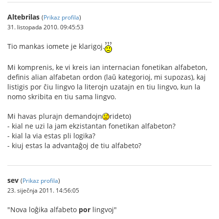
Altebrilas
(
Prikaz profila
)
31. listopada 2010. 09:45:53
Tio mankas iomete je klarigoj.
Mi komprenis, ke vi kreis ian internacian fonetikan alfabeton,
definis alian alfabetan ordon (laŭ kategorioj, mi supozas), kaj
listigis por ĉiu lingvo la literojn uzatajn en tiu lingvo, kun la
nomo skribita en tiu sama lingvo.
Mi havas plurajn demandojn
rideto)
- kial ne uzi la jam ekzistantan fonetikan alfabeton?
- kial la via estas pli logika?
- kiuj estas la advantaĝoj de tiu alfabeto?
sev
(
Prikaz profila
)
23. siječnja 2011. 14:56:05
"Nova loĝika alfabeto
por
lingvoj"