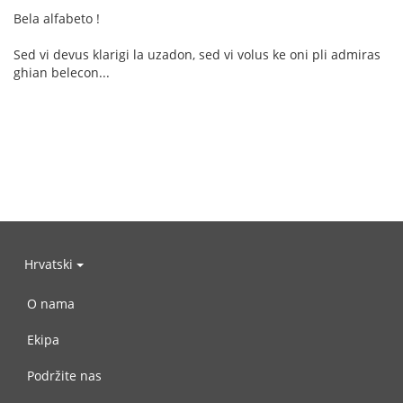
Bela alfabeto !
Sed vi devus klarigi la uzadon, sed vi volus ke oni pli admiras
ghian belecon...
Hrvatski
O nama
Ekipa
Podržite nas