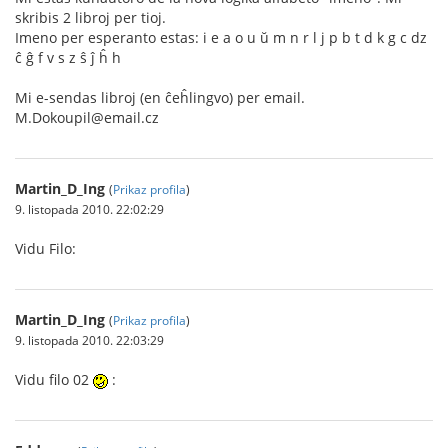
skribis 2 libroj per tioj.
Imeno per esperanto estas: i e a o u ŭ m n r l j p b t d k g c dz
ĉ ĝ f v s z ŝ ĵ ĥ h
Mi e-sendas libroj (en ĉeĥlingvo) per email.
M.Dokoupil@email.cz
Martin_D_Ing
(
Prikaz profila
)
9. listopada 2010. 22:02:29
Vidu Filo:
Martin_D_Ing
(
Prikaz profila
)
9. listopada 2010. 22:03:29
Vidu filo 02
: