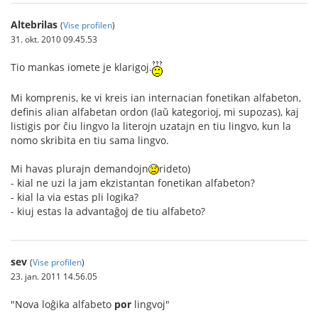
Altebrilas
(
Vise profilen
)
31. okt. 2010 09.45.53
Tio mankas iomete je klarigoj.
Mi komprenis, ke vi kreis ian internacian fonetikan alfabeton,
definis alian alfabetan ordon (laŭ kategorioj, mi supozas), kaj
listigis por ĉiu lingvo la literojn uzatajn en tiu lingvo, kun la
nomo skribita en tiu sama lingvo.
Mi havas plurajn demandojn
rideto)
- kial ne uzi la jam ekzistantan fonetikan alfabeton?
- kial la via estas pli logika?
- kiuj estas la advantaĝoj de tiu alfabeto?
sev
(
Vise profilen
)
23. jan. 2011 14.56.05
"Nova loĝika alfabeto
por
lingvoj"