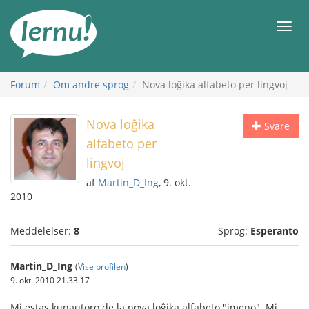
Til
indholdet
Men
Forum
Om andre sprog
Nova loĝika alfabeto per lingvoj
Nova loĝika
Svare
alfabeto per
lingvoj
af
Martin_D_Ing
, 9. okt.
2010
Meddelelser:
8
Sprog:
Esperanto
Martin_D_Ing
(
Vise profilen
)
9. okt. 2010 21.33.17
Mi estas kunautoro de la nova loĝika alfabeto "imeno". Mi