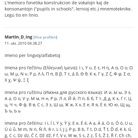
L'memoro fonetika konstrukcion de vokalojn kaj de
konsonantojn ("pupils in schools", lernioj etc.) mnemoteknike.
Legu tio en linio.
Martin_D_Ing
(
Vise profilen
)
11. okt. 2010 04.38.27
Imeno per lingvoj/alfabetoj
Imena pro řečtinu (Ελληνική Ιμενα): Ι ι, Υ υ, Ε ε, Η η, Α α, Ο ο, Ω
ω, Μ μ, Ν ν, Ρ ρ, Λ λ, Π π, Β β, Τ τ, Δ δ, Θ θ, Κ κ, Γ γ, Ζ ζ, Φ φ, Σ σ,
Χ χ, Ψ ψ, Ξ ξ
Imena pro ruštinu (Имэна для русского языка): И и, Ы ы, Э э,
А а, О о, У у, М м, Н н, Р р, Л л, Й й, П п, Б б, Т т, Д д, К к, Г г, Ц
ц, Ч ч, Ф ф, В в, С с, З з, Ш ш, Ж ж, Х х, Е е, Я я, Ё ё, Ю ю, Щ щ,
Ъ ъ, Ь ь
Imena pro češtinu: I i, Í í, Y y, Ý ý, E e, É é, A a, Á á, O o, Ó ó, U u,
Ú ú ů, M m, N n, Ň ň, R r, L l, J j, P p, B b, T t, D d, Ť ť, Ď ď, K k, G
g, C c, Dz dz, Č č, Dž dž, F f, V v, W w, S s, Z z, Š š, Ž ž, Ř ř, Ch ch,