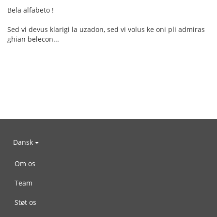
Bela alfabeto !
Sed vi devus klarigi la uzadon, sed vi volus ke oni pli admiras
ghian belecon...
Dansk
Om os
Team
Støt os