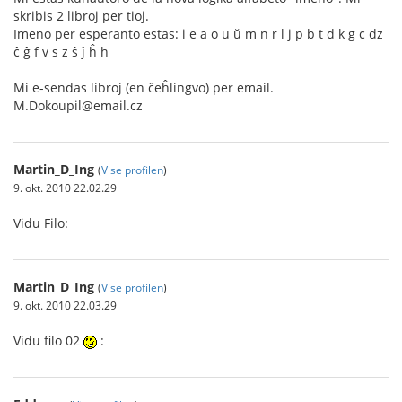
skribis 2 libroj per tioj.
Imeno per esperanto estas: i e a o u ŭ m n r l j p b t d k g c dz
ĉ ĝ f v s z ŝ ĵ ĥ h
Mi e-sendas libroj (en ĉeĥlingvo) per email.
M.Dokoupil@email.cz
Martin_D_Ing
(
Vise profilen
)
9. okt. 2010 22.02.29
Vidu Filo:
Martin_D_Ing
(
Vise profilen
)
9. okt. 2010 22.03.29
Vidu filo 02
: