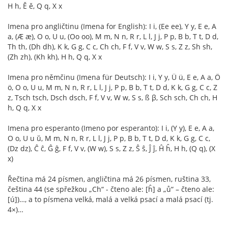
H h, Ě ě, Q q, X x
Imena pro angličtinu (Imena for English): I i, (Ee ee), Y y, E e, A
a, (Æ æ), O o, U u, (Oo oo), M m, N n, R r, L l, J j, P p, B b, T t, D d,
Th th, (Dh dh), K k, G g, C c, Ch ch, F f, V v, W w, S s, Z z, Sh sh,
(Zh zh), (Kh kh), H h, Q q, X x
Imena pro němčinu (Imena für Deutsch): I i, Y y, Ü ü, E e, A a, Ö
ö, O o, U u, M m, N n, R r, L l, J j, P p, B b, T t, D d, K k, G g, C c, Z
z, Tsch tsch, Dsch dsch, F f, V v, W w, S s, ß β, Sch sch, Ch ch, H
h, Q q, X x
Imena pro esperanto (Imeno por esperanto): I i, (Y y), E e, A a,
O o, U u ŭ, M m, N n, R r, L l, J j, P p, B b, T t, D d, K k, G g, C c,
(Dz dz), Ĉ ĉ, Ĝ ĝ, F f, V v, (W w), S s, Z z, Ŝ ŝ, Ĵ ĵ, Ĥ ĥ, H h, (Q q), (X
x)
Řečtina má 24 písmen, angličtina má 26 písmen, ruština 33,
čeština 44 (se spřežkou „Ch“ - čteno ale: [ĥ] a „ů“ – čteno ale:
[ú])…, a to písmena velká, malá a velká psací a malá psací (tj.
4×)…