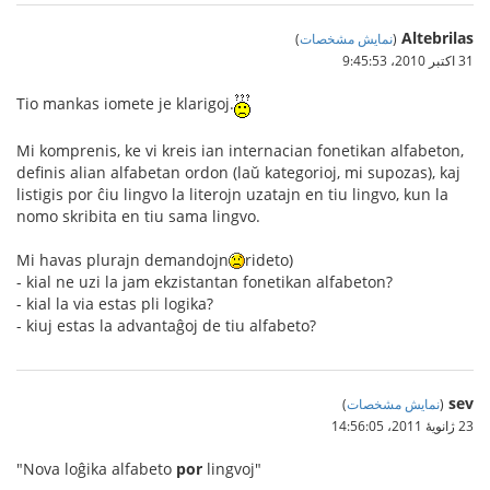
Altebrilas
(
نمایش مشخصات
)
31 اکتبر 2010،‏ 9:45:53
Tio mankas iomete je klarigoj.
Mi komprenis, ke vi kreis ian internacian fonetikan alfabeton,
definis alian alfabetan ordon (laŭ kategorioj, mi supozas), kaj
listigis por ĉiu lingvo la literojn uzatajn en tiu lingvo, kun la
nomo skribita en tiu sama lingvo.
Mi havas plurajn demandojn
rideto)
- kial ne uzi la jam ekzistantan fonetikan alfabeton?
- kial la via estas pli logika?
- kiuj estas la advantaĝoj de tiu alfabeto?
sev
(
نمایش مشخصات
)
23 ژانویهٔ 2011،‏ 14:56:05
"Nova loĝika alfabeto
por
lingvoj"