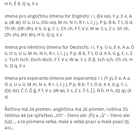
H h, Ě ě, Q q, X x
Imena pro angličtinu (Imena for English): I i, (Ee ee), Y y, E e, A
a, (Æ æ), O o, U u, (Oo oo), M m, N n, R r, L l, J j, P p, B b, T t, D d,
Th th, (Dh dh), K k, G g, C c, Ch ch, F f, V v, W w, S s, Z z, Sh sh,
(Zh zh), (Kh kh), H h, Q q, X x
Imena pro němčinu (Imena für Deutsch): I i, Y y, Ü ü, E e, A a, Ö
ö, O o, U u, M m, N n, R r, L l, J j, P p, B b, T t, D d, K k, G g, C c, Z
z, Tsch tsch, Dsch dsch, F f, V v, W w, S s, ß β, Sch sch, Ch ch, H
h, Q q, X x
Imena pro esperanto (Imeno por esperanto): I i, (Y y), E e, A a,
O o, U u ŭ, M m, N n, R r, L l, J j, P p, B b, T t, D d, K k, G g, C c,
(Dz dz), Ĉ ĉ, Ĝ ĝ, F f, V v, (W w), S s, Z z, Ŝ ŝ, Ĵ ĵ, Ĥ ĥ, H h, (Q q), (X
x)
Řečtina má 24 písmen, angličtina má 26 písmen, ruština 33,
čeština 44 (se spřežkou „Ch“ - čteno ale: [ĥ] a „ů“ – čteno ale:
[ú])…, a to písmena velká, malá a velká psací a malá psací (tj.
4×)…