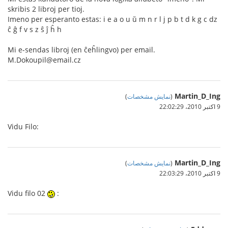
skribis 2 libroj per tioj.
Imeno per esperanto estas: i e a o u ŭ m n r l j p b t d k g c dz
ĉ ĝ f v s z ŝ ĵ ĥ h
Mi e-sendas libroj (en ĉeĥlingvo) per email.
M.Dokoupil@email.cz
Martin_D_Ing
(
نمایش مشخصات
)
9 اکتبر 2010،‏ 22:02:29
Vidu Filo:
Martin_D_Ing
(
نمایش مشخصات
)
9 اکتبر 2010،‏ 22:03:29
Vidu filo 02
: