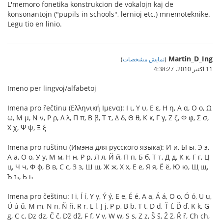
L'memoro fonetika konstrukcion de vokalojn kaj de
konsonantojn ("pupils in schools", lernioj etc.) mnemoteknike.
Legu tio en linio.
Martin_D_Ing
(
نمایش مشخصات
)
11 اکتبر 2010،‏ 4:38:27
Imeno per lingvoj/alfabetoj
Imena pro řečtinu (Ελληνική Ιμενα): Ι ι, Υ υ, Ε ε, Η η, Α α, Ο ο, Ω
ω, Μ μ, Ν ν, Ρ ρ, Λ λ, Π π, Β β, Τ τ, Δ δ, Θ θ, Κ κ, Γ γ, Ζ ζ, Φ φ, Σ σ,
Χ χ, Ψ ψ, Ξ ξ
Imena pro ruštinu (Имэна для русского языка): И и, Ы ы, Э э,
А а, О о, У у, М м, Н н, Р р, Л л, Й й, П п, Б б, Т т, Д д, К к, Г г, Ц
ц, Ч ч, Ф ф, В в, С с, З з, Ш ш, Ж ж, Х х, Е е, Я я, Ё ё, Ю ю, Щ щ,
Ъ ъ, Ь ь
Imena pro češtinu: I i, Í í, Y y, Ý ý, E e, É é, A a, Á á, O o, Ó ó, U u,
Ú ú ů, M m, N n, Ň ň, R r, L l, J j, P p, B b, T t, D d, Ť ť, Ď ď, K k, G
g, C c, Dz dz, Č č, Dž dž, F f, V v, W w, S s, Z z, Š š, Ž ž, Ř ř, Ch ch,