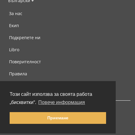
Български
За нас
Екип
Подкрепете ни
Libro
Поверителност
Правила
Свържете се с нас
Този сайт използва за своята работа
„бисквитки“.
Повече информация
Приемане
© 2002-2026 lernu.net |
Impressum