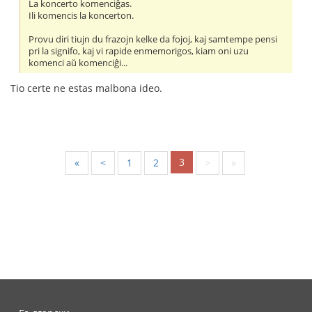
La koncerto komenciĝas.
Ili komencis la koncerton.
Provu diri tiujn du frazojn kelke da fojoj, kaj samtempe pensi
pri la signifo, kaj vi rapide enmemorigos, kiam oni uzu
komenci aŭ komenciĝi...
Tio certe ne estas malbona ideo.
3
«
<
1
2
>
»