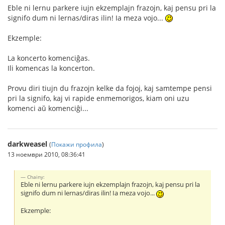
Eble ni lernu parkere iujn ekzemplajn frazojn, kaj pensu pri la
signifo dum ni lernas/diras ilin! Ia meza vojo...
Ekzemple:
La koncerto komenciĝas.
Ili komencas la koncerton.
Provu diri tiujn du frazojn kelke da fojoj, kaj samtempe pensi
pri la signifo, kaj vi rapide enmemorigos, kiam oni uzu
komenci aŭ komenciĝi...
darkweasel
(
Покажи профила
)
13 ноември 2010, 08:36:41
Chainy:
Eble ni lernu parkere iujn ekzemplajn frazojn, kaj pensu pri la
signifo dum ni lernas/diras ilin! Ia meza vojo...
Ekzemple: