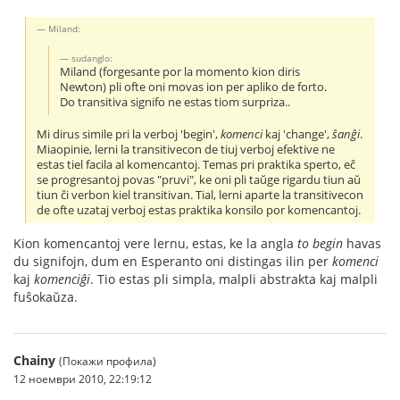
Miland:
sudanglo:
Miland (forgesante por la momento kion diris
Newton) pli ofte oni movas ion per apliko de forto.
Do transitiva signifo ne estas tiom surpriza..
Mi dirus simile pri la verboj 'begin',
komenci
kaj 'change',
ŝanĝi
.
Miaopinie, lerni la transitivecon de tiuj verboj efektive ne
estas tiel facila al komencantoj. Temas pri praktika sperto, eĉ
se progresantoj povas "pruvi", ke oni pli taŭge rigardu tiun aŭ
tiun ĉi verbon kiel transitivan. Tial, lerni aparte la transitivecon
de ofte uzataj verboj estas praktika konsilo por komencantoj.
Kion komencantoj vere lernu, estas, ke la angla
to begin
havas
du signifojn, dum en Esperanto oni distingas ilin per
komenci
kaj
komenciĝi
. Tio estas pli simpla, malpli abstrakta kaj malpli
fuŝokaŭza.
Chainy
(Покажи профила)
12 ноември 2010, 22:19:12