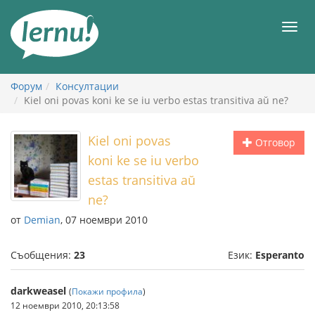
Към
съдържанието
Мен
Форум
Консултации
Kiel oni povas koni ke se iu verbo estas transitiva aŭ ne?
Kiel oni povas
Отговор
koni ke se iu verbo
estas transitiva aŭ
ne?
от
Demian
, 07 ноември 2010
Съобщения:
23
Език:
Esperanto
darkweasel
(
Покажи профила
)
12 ноември 2010, 20:13:58