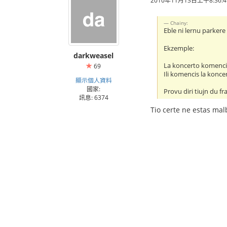
Chainy:
Eble ni lernu parkere 
Ekzemple:
darkweasel
La koncerto komenci
69
Ili komencis la konce
顯示個人資料
國家:
Provu diri tiujn du f
訊息: 6374
Tio certe ne estas mal