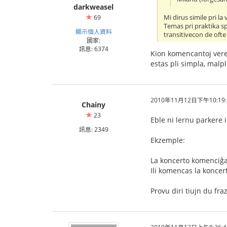
darkweasel
Mi dirus simile pri la 
69
Temas pri praktika spe
顯示個人資料
transitivecon de ofte
國家:
訊息: 6374
Kion komencantoj vere 
estas pli simpla, malpl
2010年11月12日下午10:19:
Chainy
23
Eble ni lernu parkere i
訊息: 2349
Ekzemple:
La koncerto komenciĝa
Ili komencas la koncer
Provu diri tiujn du fr
2010年11月13日上午8:36:4