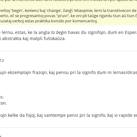
verboj 'begin',
komenci
kaj 'change',
ŝanĝi
. Miaopinie, lerni la transitivecon de
rto, eĉ se progresantoj povas "pruvi", ke oni pli taŭge rigardu tiun aŭ tiun ĉi 
 uzataj verboj estas praktika konsilo por komencantoj.
lernu, estas, ke la angla
to begin
havas du signifojn, dum en Espera
i abstrakta kaj malpli fuŝokaŭza.
12
ujn ekzemplajn frazojn, kaj pensu pri la signifo dum ni lernas/diras 
s.
ton.
azojn kelke da fojoj, kaj samtempe pensi pri la signifo, kaj vi rapi
1