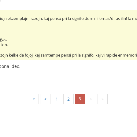
iujn ekzemplajn frazojn, kaj pensu pri la signifo dum ni lernas/diras ilin! Ia m
ĝas.
rton.
razojn kelke da fojoj, kaj samtempe pensi pri la signifo, kaj vi rapide enmemo
bona ideo.
3
«
<
1
2
>
»