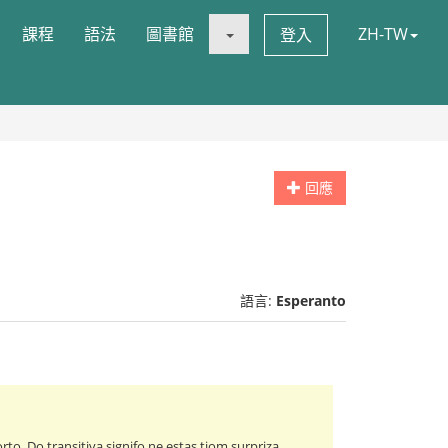
課程
語法
圖書館
ZH-TW
登入
回應
語言:
Esperanto
to. Do transitiva signifo ne estas tiom surpriza..