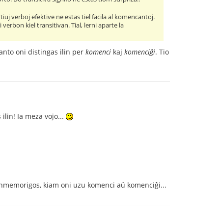
 tiuj verboj efektive ne estas tiel facila al komencantoj.
verbon kiel transitivan. Tial, lerni aparte la
nto oni distingas ilin per
komenci
kaj
komenciĝi
. Tio
ilin! Ia meza vojo...
de enmemorigos, kiam oni uzu komenci aŭ komenciĝi...