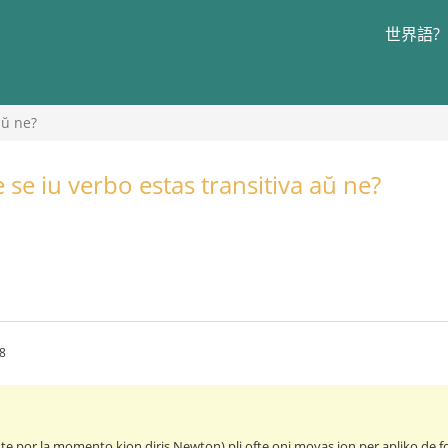
世界語?
aŭ ne?
 se iu verbo estas transitiva aŭ ne?
8
te por la momento kion diris Newton) pli ofte oni movas ion per apliko de for