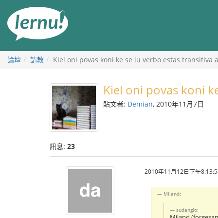
前
往
目
錄
論壇
請教
Kiel oni povas koni ke se iu verbo estas transitiva 
Kiel oni povas koni ke
貼文者:
Demian
, 2010年11月7日
訊息:
23
2010年11月12日下午8:13:5
Miland:
sudanglo:
Miland (forgesan