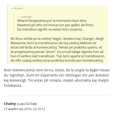
Miland:
sudanglo:
Miland (forgesante por la momento kion diris
Newton) pli ofte oni movas ion per apliko de forto.
Do transitiva signifo ne estas tiom surpriza..
Mi dirus simile pri la verboj 'begin',
komenci
kaj 'change',
ŝanĝi
.
Miaopinie, lerni la transitivecon de tiuj verboj efektive ne
estas tiel facila al komencantoj. Temas pri praktika sperto, eĉ
se progresantoj povas "pruvi", ke oni pli taŭge rigardu tiun aŭ
tiun ĉi verbon kiel transitivan. Tial, lerni aparte la transitivecon
de ofte uzataj verboj estas praktika konsilo por komencantoj.
Kion komencantoj vere lernu, estas, ke la angla
to begin
havas
du signifojn, dum en Esperanto oni distingas ilin per
komenci
kaj
komenciĝi
. Tio estas pli simpla, malpli abstrakta kaj malpli
fuŝokaŭza.
Chainy
(แสดงโปรไฟล์)
12 พฤศจิกายน 2010, 22:19:12