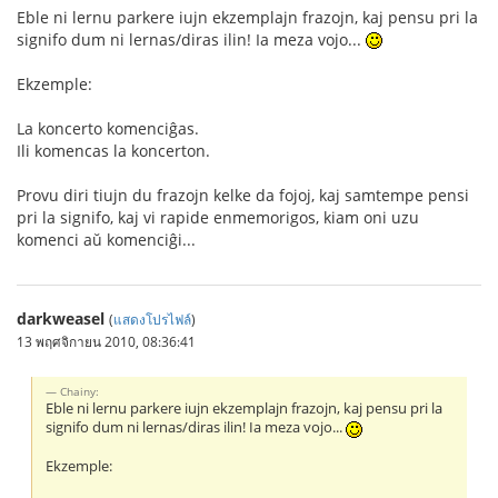
Eble ni lernu parkere iujn ekzemplajn frazojn, kaj pensu pri la
signifo dum ni lernas/diras ilin! Ia meza vojo...
Ekzemple:
La koncerto komenciĝas.
Ili komencas la koncerton.
Provu diri tiujn du frazojn kelke da fojoj, kaj samtempe pensi
pri la signifo, kaj vi rapide enmemorigos, kiam oni uzu
komenci aŭ komenciĝi...
darkweasel
(
แสดงโปรไฟล์
)
13 พฤศจิกายน 2010, 08:36:41
Chainy:
Eble ni lernu parkere iujn ekzemplajn frazojn, kaj pensu pri la
signifo dum ni lernas/diras ilin! Ia meza vojo...
Ekzemple: