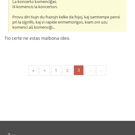
La koncerto komenciĝas.
Ili komencis la koncerton.
Provu diri tiujn du frazojn kelke da fojoj, kaj samtempe pensi
pri la signifo, kaj vi rapide enmemorigos, kiam oni uzu
komenci aŭ komenciĝi...
Tio certe ne estas malbona ideo.
3
«
<
1
2
>
»