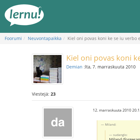
Tästä
sisältöön
Foorumi
Neuvontapaikka
Kiel oni povas koni ke se iu verbo 
Kiel oni povas koni ke
Demian
:lta, 7. marraskuuta 2010
Viestejä:
23
12. marraskuuta 2010 20.1
Miland:
sudanglo:
Miland (forgesan