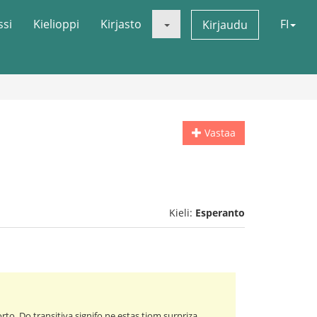
ssi
Kielioppi
Kirjasto
FI
Kirjaudu
Vastaa
Kieli:
Esperanto
to. Do transitiva signifo ne estas tiom surpriza..