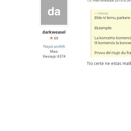
Chainy:
Eble ni lernu parkere 
Ekzemple:
darkweasel
La koncerto komenci
69
Ili komencis la konce
Näytä profiilli
Maa:
Provu diri tiujn du f
Viestejä: 6374
Tio certe ne estas mal