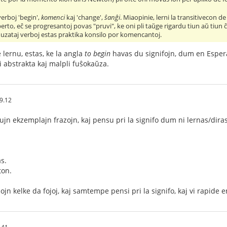
verboj 'begin',
komenci
kaj 'change',
ŝanĝi
. Miaopinie, lerni la transitivecon de
rto, eĉ se progresantoj povas "pruvi", ke oni pli taŭge rigardu tiun aŭ tiun ĉi 
 uzataj verboj estas praktika konsilo por komencantoj.
lernu, estas, ke la angla
to begin
havas du signifojn, dum en Espera
i abstrakta kaj malpli fuŝokaŭza.
9.12
ujn ekzemplajn frazojn, kaj pensu pri la signifo dum ni lernas/diras 
s.
ton.
azojn kelke da fojoj, kaj samtempe pensi pri la signifo, kaj vi rapi
.41