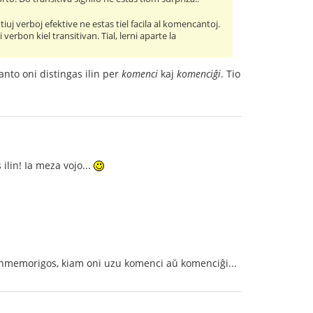
 tiuj verboj efektive ne estas tiel facila al komencantoj.
verbon kiel transitivan. Tial, lerni aparte la
nto oni distingas ilin per
komenci
kaj
komenciĝi
. Tio
ilin! Ia meza vojo...
de enmemorigos, kiam oni uzu komenci aŭ komenciĝi...