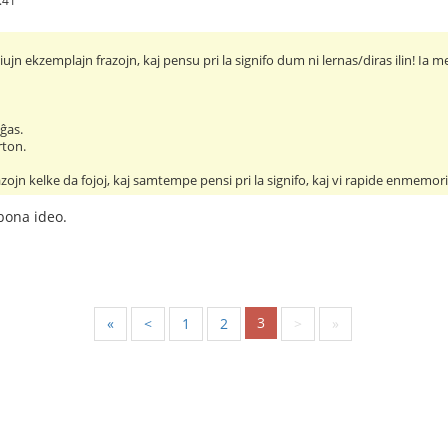
iujn ekzemplajn frazojn, kaj pensu pri la signifo dum ni lernas/diras ilin! Ia m
ĝas.
rton.
razojn kelke da fojoj, kaj samtempe pensi pri la signifo, kaj vi rapide enmemo
bona ideo.
3
«
<
1
2
>
»