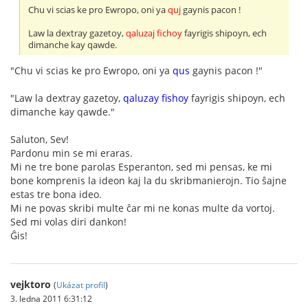
Chu vi scias ke pro Ewropo, oni ya
quj
gaynis pacon !
Law la dextray gazetoy,
qaluzaj fichoy
fayrigis shipoyn, ech
dimanche kay qawde.
"Chu vi scias ke pro Ewropo, oni ya
qus
gaynis pacon !"
"Law la dextray gazetoy,
qaluzay fishoy
fayrigis shipoyn, ech
dimanche kay qawde."
Saluton, Sev!
Pardonu min se mi eraras.
Mi ne tre bone parolas Esperanton, sed mi pensas, ke mi
bone komprenis la ideon kaj la du skribmanierojn. Tio ŝajne
estas tre bona ideo.
Mi ne povas skribi multe ĉar mi ne konas multe da vortoj.
Sed mi volas diri dankon!
Ĝis!
vejktoro
(
Ukázat profil
)
3. ledna 2011 6:31:12