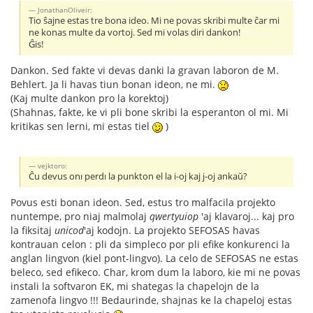
JonathanOliveir:
Tio ŝajne estas tre bona ideo. Mi ne povas skribi multe ĉar mi
ne konas multe da vortoj. Sed mi volas diri dankon!
Ĝis!
Dankon. Sed fakte vi devas danki la gravan laboron de M.
Behlert. Ja li havas tiun bonan ideon, ne mi.
(Kaj multe dankon pro la korektoj)
(Shahnas, fakte, ke vi pli bone skribi la esperanton ol mi. Mi
kritikas sen lerni, mi estas tiel
)
vejktoro:
Ĉu devus onı perdı la punkton el la i-oj kaj j-oj ankaŭ?
Povus esti bonan ideon. Sed, estus tro malfacila projekto
nuntempe, pro niaj malmolaj
qwertyuiop
'aj klavaroj... kaj pro
la fiksitaj
unicod
'aj kodojn. La projekto SEFOSAS havas
kontrauan celon : pli da simpleco por pli efike konkurenci la
anglan lingvon (kiel pont-lingvo). La celo de SEFOSAS ne estas
beleco, sed efikeco. Char, krom dum la laboro, kie mi ne povas
instali la softvaron EK, mi shategas la chapelojn de la
zamenofa lingvo !!! Bedaurinde, shajnas ke la chapeloj estas