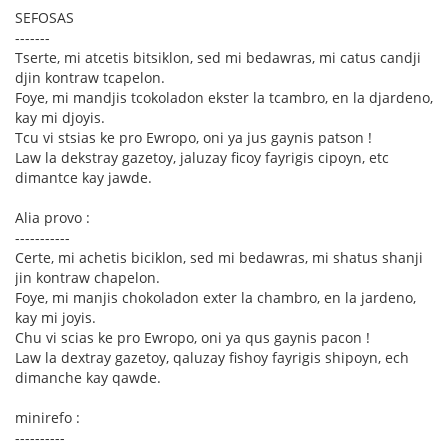
SEFOSAS
-------
Tserte, mi atcetis bitsiklon, sed mi bedawras, mi catus candji
djin kontraw tcapelon.
Foye, mi mandjis tcokoladon ekster la tcambro, en la djardeno,
kay mi djoyis.
Tcu vi stsias ke pro Ewropo, oni ya jus gaynis patson !
Law la dekstray gazetoy, jaluzay ficoy fayrigis cipoyn, etc
dimantce kay jawde.
Alia provo :
-----------
Certe, mi achetis biciklon, sed mi bedawras, mi shatus shanji
jin kontraw chapelon.
Foye, mi manjis chokoladon exter la chambro, en la jardeno,
kay mi joyis.
Chu vi scias ke pro Ewropo, oni ya qus gaynis pacon !
Law la dextray gazetoy, qaluzay fishoy fayrigis shipoyn, ech
dimanche kay qawde.
minirefo :
----------