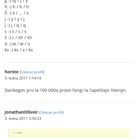
ĝ -) dj / j / y
h -) h / h / h
ĥ -) x / ... / x
j -) y / y / j
ĵ -) j / q / q
s -) s / s / s
ŝ -) c / sh / sh
ŭ -) w / w / u
ks -) ks / x / ks
horsto
(
Ukázat profil
)
3. ledna 2011 1:14:14
Dankegon pro la 100 000a provo forigi la ĉapelitajn literojn.
JonathanOliveir
(
Ukázat profil
)
3. ledna 2011 3:34:33
sev: