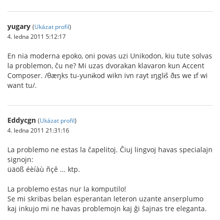
yugary
(
Ukázat profil
)
4. ledna 2011 5:12:17
En nia moderna epoko, oni povas uzi Unikodon, kiu tute solvas
la problemon, ĉu ne? Mi uzas dvorakan klavaron kun Accent
Composer. /θæŋks tu-yunɨkod wikn ivn rayt ɪŋglɨš ðɪs we ɪf wi
want tu/.
Eddycgn
(
Ukázat profil
)
4. ledna 2011 21:31:16
La problemo ne estas la ĉapelitoj. Ĉiuj lingvoj havas specialajn
signojn:
üäöß éèíàù ñçê ... ktp.
La problemo estas nur la komputilo!
Se mi skribas belan esperantan leteron uzante anserplumo
kaj inkujo mi ne havas problemojn kaj ĝi ŝajnas tre eleganta.