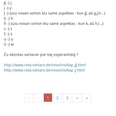
ĝ -} j
j -} y
ĵ -} (uzu novan vorton kiu same aspektas - kun ĝ, aŭ g,j,h...)
h -} h
ĥ -} (uzu novan vorton kiu same aspektas - kun k, aŭ h,l...)
s -} s
ŝ -} x
u -} u
ŭ -} w
Ĉu ekzistas vortaron por tiaj esperantidoj ?
http://www.reta-vortaro.de/revo/inx/kap_ĝ.html
http://www.reta-vortaro.de/revo/inx/kap_ĵ.html
1
«
<
2
3
>
»