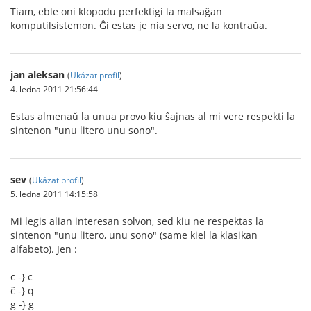
Tiam, eble oni klopodu perfektigi la malsaĝan
komputilsistemon. Ĝi estas je nia servo, ne la kontraŭa.
jan aleksan
(
Ukázat profil
)
4. ledna 2011 21:56:44
Estas almenaŭ la unua provo kiu ŝajnas al mi vere respekti la
sintenon "unu litero unu sono".
sev
(
Ukázat profil
)
5. ledna 2011 14:15:58
Mi legis alian interesan solvon, sed kiu ne respektas la
sintenon "unu litero, unu sono" (same kiel la klasikan
alfabeto). Jen :
c -} c
ĉ -} q
g -} g