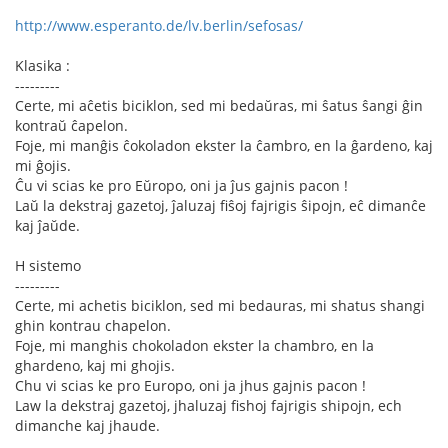
http://www.esperanto.de/lv.berlin/sefosas/
Klasika :
---------
Certe, mi aĉetis biciklon, sed mi bedaŭras, mi ŝatus ŝangi ĝin
kontraŭ ĉapelon.
Foje, mi manĝis ĉokoladon ekster la ĉambro, en la ĝardeno, kaj
mi ĝojis.
Ĉu vi scias ke pro Eŭropo, oni ja ĵus gajnis pacon !
Laŭ la dekstraj gazetoj, ĵaluzaj fiŝoj fajrigis ŝipojn, eĉ dimanĉe
kaj ĵaŭde.
H sistemo
---------
Certe, mi achetis biciklon, sed mi bedauras, mi shatus shangi
ghin kontrau chapelon.
Foje, mi manghis chokoladon ekster la chambro, en la
ghardeno, kaj mi ghojis.
Chu vi scias ke pro Europo, oni ja jhus gajnis pacon !
Law la dekstraj gazetoj, jhaluzaj fishoj fajrigis shipojn, ech
dimanche kaj jhaude.