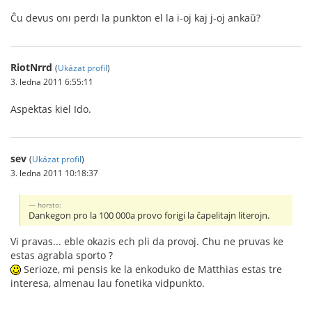
Ĉu devus onı perdı la punkton el la i-oj kaj j-oj ankaŭ?
RiotNrrd
(
Ukázat profil
)
3. ledna 2011 6:55:11
Aspektas kiel Ido.
sev
(
Ukázat profil
)
3. ledna 2011 10:18:37
horsto:
Dankegon pro la 100 000a provo forigi la ĉapelitajn literojn.
Vi pravas... eble okazis ech pli da provoj. Chu ne pruvas ke
estas agrabla sporto ?
Serioze, mi pensis ke la enkoduko de Matthias estas tre
interesa, almenau lau fonetika vidpunkto.