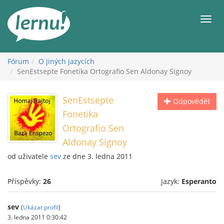
Přejít
k
Men
obsahu
Fórum
O jiných jazycích
SenEstsepte Fonetika Ortografio Sen Aldonay Signoy
SenEstsepte
Odpovědět
Fonetika
Ortografio Sen
Aldonay Signoy
od uživatele
sev
ze dne 3. ledna 2011
Příspěvky:
26
Jazyk:
Esperanto
sev
(
Ukázat profil
)
3. ledna 2011 0:30:42