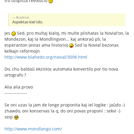
tro utopista revolucio
RiotNrrd:
Aspektas kiel Ido.
Jes
Sed, pro multaj kialoj, mi multe plishatas la Novial'on, la
Mondezon, kaj la Mondlingvon... kaj ankoraŭ pli, la
esperanton (estas ama historio)
Sed la Novial bezonas
kelkajn reformojn
http://www.blahedo.org/novial/3098.html
Do, chu baldaŭ ekzistos automata konvertilo por tio nova
ortografo ?
Alia alia provo
---------------
Se oni uzas la jam de longe proponita kaj iel logike : Jaŭdo -)
zhawdo, oni konservas la q, do oni povas proponi : sekvi -)
seqi
http://www.mondlango.com/