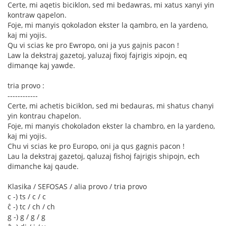
Certe, mi aqetis biciklon, sed mi bedawras, mi xatus xanyi yin
kontraw qapelon.
Foje, mi manyis qokoladon ekster la qambro, en la yardeno,
kaj mi yojis.
Qu vi scias ke pro Ewropo, oni ja yus gajnis pacon !
Law la dekstraj gazetoj, yaluzaj fixoj fajrigis xipojn, eq
dimanqe kaj yawde.
tria provo :
------------
Certe, mi achetis biciklon, sed mi bedauras, mi shatus chanyi
yin kontrau chapelon.
Foje, mi manyis chokoladon ekster la chambro, en la yardeno,
kaj mi yojis.
Chu vi scias ke pro Europo, oni ja qus gagnis pacon !
Lau la dekstraj gazetoj, qaluzaj fishoj fajrigis shipojn, ech
dimanche kaj qaude.
Klasika / SEFOSAS / alia provo / tria provo
c -) ts / c / c
ĉ -) tc / ch / ch
g -) g / g / g