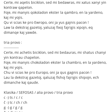
Certe, mi aqetis biciklon, sed mi bedawras, mi xatus xanyi yin
kontraw qapelon.
Foje, mi manyis qokoladon ekster la qambro, en la yardeno,
kaj mi yojis.
Qu vi scias ke pro Ewropo, oni ja yus gajnis pacon !
Law la dekstraj gazetoj, yaluzaj fixoj fajrigis xipojn, eq
dimanqe kaj yawde.
tria provo :
------------
Certe, mi achetis biciklon, sed mi bedauras, mi shatus chanyi
yin kontrau chapelon.
Foje, mi manyis chokoladon ekster la chambro, en la yardeno,
kaj mi yojis.
Chu vi scias ke pro Europo, oni ja qus gagnis pacon !
Lau la dekstraj gazetoj, qaluzaj fishoj fajrigis shipojn, ech
dimanche kaj qaude.
Klasika / SEFOSAS / alia provo / tria provo
c -) ts / c / c
ĉ -) tc / ch / ch
g -) g / g / g