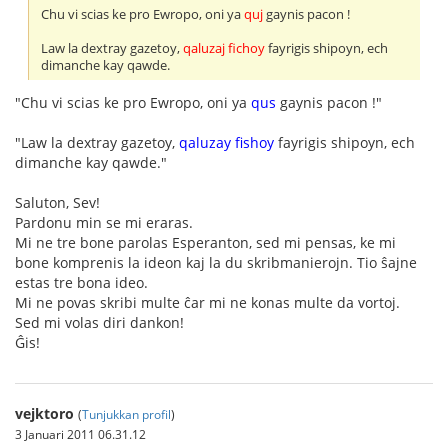
Chu vi scias ke pro Ewropo, oni ya
quj
gaynis pacon !
Law la dextray gazetoy,
qaluzaj fichoy
fayrigis shipoyn, ech
dimanche kay qawde.
"Chu vi scias ke pro Ewropo, oni ya
qus
gaynis pacon !"
"Law la dextray gazetoy,
qaluzay fishoy
fayrigis shipoyn, ech
dimanche kay qawde."
Saluton, Sev!
Pardonu min se mi eraras.
Mi ne tre bone parolas Esperanton, sed mi pensas, ke mi
bone komprenis la ideon kaj la du skribmanierojn. Tio ŝajne
estas tre bona ideo.
Mi ne povas skribi multe ĉar mi ne konas multe da vortoj.
Sed mi volas diri dankon!
Ĝis!
vejktoro
(
Tunjukkan profil
)
3 Januari 2011 06.31.12