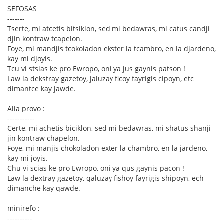
SEFOSAS
-------
Tserte, mi atcetis bitsiklon, sed mi bedawras, mi catus candji
djin kontraw tcapelon.
Foye, mi mandjis tcokoladon ekster la tcambro, en la djardeno,
kay mi djoyis.
Tcu vi stsias ke pro Ewropo, oni ya jus gaynis patson !
Law la dekstray gazetoy, jaluzay ficoy fayrigis cipoyn, etc
dimantce kay jawde.
Alia provo :
-----------
Certe, mi achetis biciklon, sed mi bedawras, mi shatus shanji
jin kontraw chapelon.
Foye, mi manjis chokoladon exter la chambro, en la jardeno,
kay mi joyis.
Chu vi scias ke pro Ewropo, oni ya qus gaynis pacon !
Law la dextray gazetoy, qaluzay fishoy fayrigis shipoyn, ech
dimanche kay qawde.
minirefo :
----------