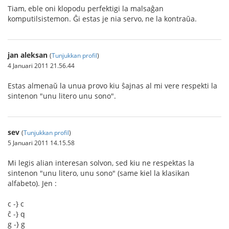
Tiam, eble oni klopodu perfektigi la malsaĝan
komputilsistemon. Ĝi estas je nia servo, ne la kontraŭa.
jan aleksan
(
Tunjukkan profil
)
4 Januari 2011 21.56.44
Estas almenaŭ la unua provo kiu ŝajnas al mi vere respekti la
sintenon "unu litero unu sono".
sev
(
Tunjukkan profil
)
5 Januari 2011 14.15.58
Mi legis alian interesan solvon, sed kiu ne respektas la
sintenon "unu litero, unu sono" (same kiel la klasikan
alfabeto). Jen :
c -} c
ĉ -} q
g -} g