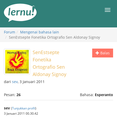
Ke
daftar
Men
isi
Forum
Mengenai bahasa lain
SenEstsepte Fonetika Ortografio Sen Aldonay Signoy
SenEstsepte
Balas
Fonetika
Ortografio Sen
Aldonay Signoy
dari
sev
, 3 Januari 2011
Pesan:
26
Bahasa:
Esperanto
sev
(
Tunjukkan profil
)
3 Januari 2011 00.30.42