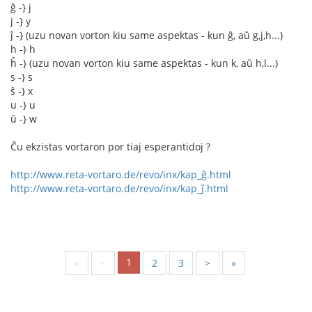
ĝ -} j
j -} y
ĵ -} (uzu novan vorton kiu same aspektas - kun ĝ, aŭ g,j,h...)
h -} h
ĥ -} (uzu novan vorton kiu same aspektas - kun k, aŭ h,l...)
s -} s
ŝ -} x
u -} u
ŭ -} w
Ĉu ekzistas vortaron por tiaj esperantidoj ?
http://www.reta-vortaro.de/revo/inx/kap_ĝ.html
http://www.reta-vortaro.de/revo/inx/kap_ĵ.html
1
«
<
2
3
>
»