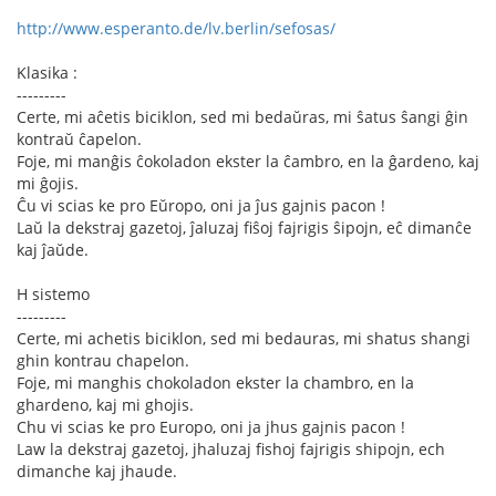
http://www.esperanto.de/lv.berlin/sefosas/
Klasika :
---------
Certe, mi aĉetis biciklon, sed mi bedaŭras, mi ŝatus ŝangi ĝin
kontraŭ ĉapelon.
Foje, mi manĝis ĉokoladon ekster la ĉambro, en la ĝardeno, kaj
mi ĝojis.
Ĉu vi scias ke pro Eŭropo, oni ja ĵus gajnis pacon !
Laŭ la dekstraj gazetoj, ĵaluzaj fiŝoj fajrigis ŝipojn, eĉ dimanĉe
kaj ĵaŭde.
H sistemo
---------
Certe, mi achetis biciklon, sed mi bedauras, mi shatus shangi
ghin kontrau chapelon.
Foje, mi manghis chokoladon ekster la chambro, en la
ghardeno, kaj mi ghojis.
Chu vi scias ke pro Europo, oni ja jhus gajnis pacon !
Law la dekstraj gazetoj, jhaluzaj fishoj fajrigis shipojn, ech
dimanche kaj jhaude.