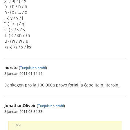
ĝ -) dj / j / y
h -) h / h / h
ĥ -) x / ... / x
j -) y / y / j
ĵ -) j / q / q
s -) s / s / s
ŝ -) c / sh / sh
ŭ -) w / w / u
ks -) ks / x / ks
horsto
(
Tunjukkan profil
)
3 Januari 2011 01.14.14
Dankegon pro la 100 000a provo forigi la ĉapelitajn literojn.
JonathanOliveir
(
Tunjukkan profil
)
3 Januari 2011 03.34.33
sev: