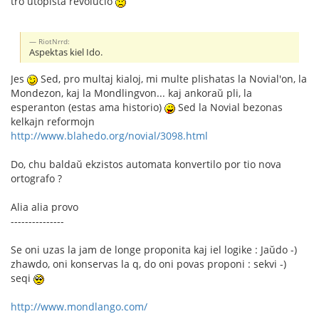
tro utopista revolucio
RiotNrrd:
Aspektas kiel Ido.
Jes
Sed, pro multaj kialoj, mi multe plishatas la Novial'on, la
Mondezon, kaj la Mondlingvon... kaj ankoraŭ pli, la
esperanton (estas ama historio)
Sed la Novial bezonas
kelkajn reformojn
http://www.blahedo.org/novial/3098.html
Do, chu baldaŭ ekzistos automata konvertilo por tio nova
ortografo ?
Alia alia provo
---------------
Se oni uzas la jam de longe proponita kaj iel logike : Jaŭdo -)
zhawdo, oni konservas la q, do oni povas proponi : sekvi -)
seqi
http://www.mondlango.com/