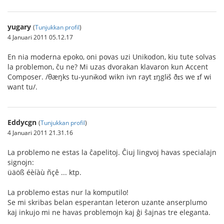
yugary
(
Tunjukkan profil
)
4 Januari 2011 05.12.17
En nia moderna epoko, oni povas uzi Unikodon, kiu tute solvas
la problemon, ĉu ne? Mi uzas dvorakan klavaron kun Accent
Composer. /θæŋks tu-yunɨkod wikn ivn rayt ɪŋglɨš ðɪs we ɪf wi
want tu/.
Eddycgn
(
Tunjukkan profil
)
4 Januari 2011 21.31.16
La problemo ne estas la ĉapelitoj. Ĉiuj lingvoj havas specialajn
signojn:
üäöß éèíàù ñçê ... ktp.
La problemo estas nur la komputilo!
Se mi skribas belan esperantan leteron uzante anserplumo
kaj inkujo mi ne havas problemojn kaj ĝi ŝajnas tre eleganta.