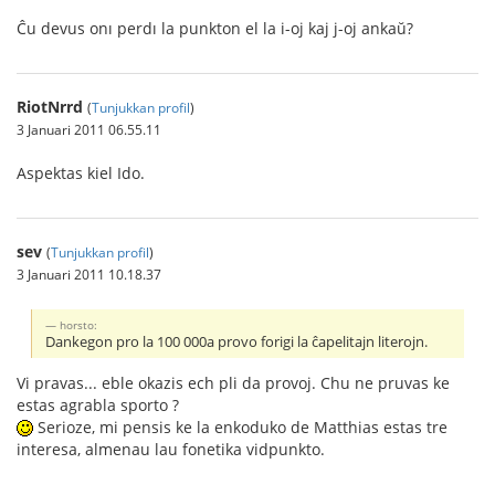
Ĉu devus onı perdı la punkton el la i-oj kaj j-oj ankaŭ?
RiotNrrd
(
Tunjukkan profil
)
3 Januari 2011 06.55.11
Aspektas kiel Ido.
sev
(
Tunjukkan profil
)
3 Januari 2011 10.18.37
horsto:
Dankegon pro la 100 000a provo forigi la ĉapelitajn literojn.
Vi pravas... eble okazis ech pli da provoj. Chu ne pruvas ke
estas agrabla sporto ?
Serioze, mi pensis ke la enkoduko de Matthias estas tre
interesa, almenau lau fonetika vidpunkto.