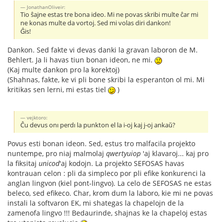
JonathanOliveir:
Tio ŝajne estas tre bona ideo. Mi ne povas skribi multe ĉar mi
ne konas multe da vortoj. Sed mi volas diri dankon!
Ĝis!
Dankon. Sed fakte vi devas danki la gravan laboron de M.
Behlert. Ja li havas tiun bonan ideon, ne mi.
(Kaj multe dankon pro la korektoj)
(Shahnas, fakte, ke vi pli bone skribi la esperanton ol mi. Mi
kritikas sen lerni, mi estas tiel
)
vejktoro:
Ĉu devus onı perdı la punkton el la i-oj kaj j-oj ankaŭ?
Povus esti bonan ideon. Sed, estus tro malfacila projekto
nuntempe, pro niaj malmolaj
qwertyuiop
'aj klavaroj... kaj pro
la fiksitaj
unicod
'aj kodojn. La projekto SEFOSAS havas
kontrauan celon : pli da simpleco por pli efike konkurenci la
anglan lingvon (kiel pont-lingvo). La celo de SEFOSAS ne estas
beleco, sed efikeco. Char, krom dum la laboro, kie mi ne povas
instali la softvaron EK, mi shategas la chapelojn de la
zamenofa lingvo !!! Bedaurinde, shajnas ke la chapeloj estas