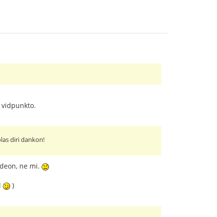
 vidpunkto.
las diri dankon!
ideon, ne mi.
l
)