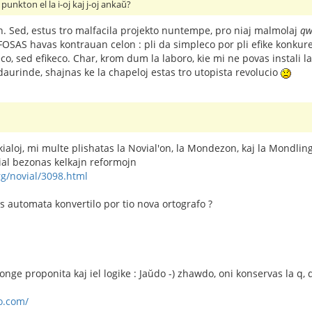
punkton el la i-oj kaj j-oj ankaŭ?
. Sed, estus tro malfacila projekto nuntempe, pro niaj malmolaj
qw
FOSAS havas kontrauan celon : pli da simpleco por pli efike konkuren
o, sed efikeco. Char, krom dum la laboro, kie mi ne povas instali la
daurinde, shajnas ke la chapeloj estas tro utopista revolucio
ialoj, mi multe plishatas la Novial'on, la Mondezon, kaj la Mondlin
al bezonas kelkajn reformojn
g/novial/3098.html
s automata konvertilo por tio nova ortografo ?
onge proponita kaj iel logike : Jaŭdo -) zhawdo, oni konservas la q, 
o.com/