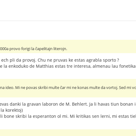
0a provo forigi la ĉapelitajn literojn.
s ech pli da provoj. Chu ne pruvas ke estas agrabla sporto ?
e la enkoduko de Matthias estas tre interesa, almenau lau fonetika
ona ideo. Mi ne povas skribi multe ĉar mi ne konas multe da vortoj. Sed mi vo
evas danki la gravan laboron de M. Behlert. Ja li havas tiun bonan 
la korektoj)
pli bone skribi la esperanton ol mi. Mi kritikas sen lerni, mi estas tie