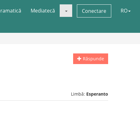
ramatică
Mediatecă
RO
Conectare
Răspunde
Limbă:
Esperanto