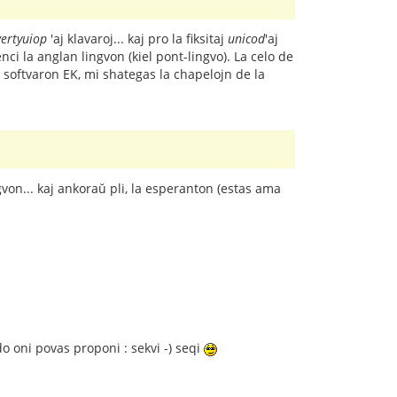
ertyuiop
'aj klavaroj... kaj pro la fiksitaj
unicod
'aj
ci la anglan lingvon (kiel pont-lingvo). La celo de
 softvaron EK, mi shategas la chapelojn de la
gvon... kaj ankoraŭ pli, la esperanton (estas ama
do oni povas proponi : sekvi -) seqi