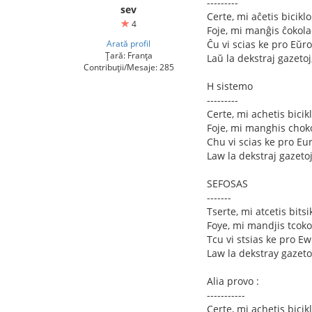
---------
sev
Certe, mi aĉetis bicik
4
Foje, mi manĝis ĉokola
Arată profil
Ĉu vi scias ke pro Eŭro
Țară: Franța
Laŭ la dekstraj gazetoj,
Contribuții/Mesaje: 285
H sistemo
---------
Certe, mi achetis bici
Foje, mi manghis choko
Chu vi scias ke pro Eur
Law la dekstraj gazetoj
SEFOSAS
-------
Tserte, mi atcetis bit
Foye, mi mandjis tcoko
Tcu vi stsias ke pro Ew
Law la dekstray gazetoy
Alia provo :
-----------
Certe, mi achetis bici