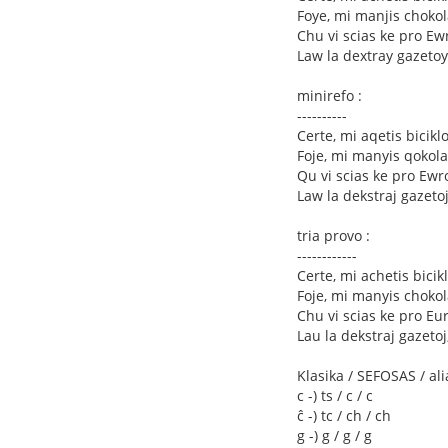
Foye, mi manjis chokol
Chu vi scias ke pro Ew
Law la dextray gazetoy
minirefo :
----------
Certe, mi aqetis bicik
Foje, mi manyis qokola
Qu vi scias ke pro Ewro
Law la dekstraj gazetoj
tria provo :
------------
Certe, mi achetis bici
Foje, mi manyis chokol
Chu vi scias ke pro Eu
Lau la dekstraj gazetoj
Klasika / SEFOSAS / ali
c -) ts / c / c
ĉ -) tc / ch / ch
g -) g / g / g