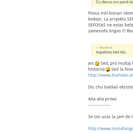
Ĉu devus onı perdı la 
Povus esti bonan ideon
kodojn. La projekto SE
SEFOSAS ne estas belec
zamenofa lingvo !!! Be
RiotNrrd:
Aspektas kiel Ido.
Jes
Sed, pro multaj k
historio)
Sed la Novi
http://www.blahedo.or
Do, chu baldaŭ ekzisto
Alia alia provo
---------------
Se oni uzas la jam de l
http://www.mondlang