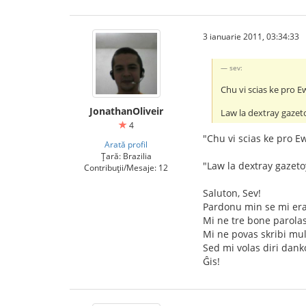
3 ianuarie 2011, 03:34:33
sev:
Chu vi scias ke pro 
JonathanOliveir
Law la dextray gazet
4
"Chu vi scias ke pro E
Arată profil
Țară: Brazilia
"Law la dextray gazeto
Contribuții/Mesaje: 12
Saluton, Sev!
Pardonu min se mi era
Mi ne tre bone parolas
Mi ne povas skribi mul
Sed mi volas diri dank
Ĝis!