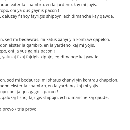
adon exter la chambro, en la jardeno, kay mi joyis.
ropo, oni ya qus gaynis pacon !
, qaluzay fishoy fayrigis shipoyn, ech dimanche kay qawde.
lon, sed mi bedawras, mi xatus xanyi yin kontraw qapelon.
don ekster la qambro, en la yardeno, kaj mi yojis.
po, oni ja yus gajnis pacon !
, yaluzaj fixoj fajrigis xipojn, eq dimanqe kaj yawde.
klon, sed mi bedauras, mi shatus chanyi yin kontrau chapelon.
adon ekster la chambro, en la yardeno, kaj mi yojis.
ropo, oni ja qus gagnis pacon !
, qaluzaj fishoj fajrigis shipojn, ech dimanche kaj qaude.
a provo / tria provo