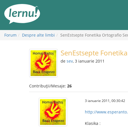
Mergi
la
conținut
Forum
Despre alte limbi
SenEstsepte Fonetika Ortografio S
SenEstsepte Fonetika
de
sev
, 3 ianuarie 2011
Contribuții/Mesaje:
26
3 ianuarie 2011, 00:30:42
http://www.esperanto.d
Klasika :