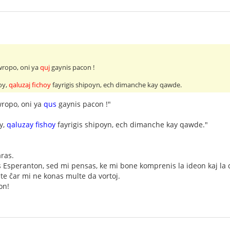
Ewropo, oni ya
quj
gaynis pacon !
oy,
qaluzaj fichoy
fayrigis shipoyn, ech dimanche kay qawde.
wropo, oni ya
qus
gaynis pacon !"
y,
qaluzay fishoy
fayrigis shipoyn, ech dimanche kay qawde."
ras.
 Esperanton, sed mi pensas, ke mi bone komprenis la ideon kaj la d
te ĉar mi ne konas multe da vortoj.
on!