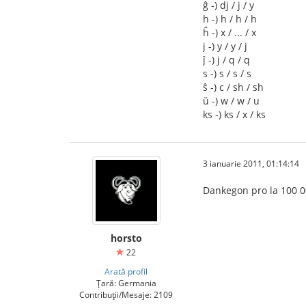
ĝ -) dj / j / y
h -) h / h / h
ĥ -) x / ... / x
j -) y / y / j
ĵ -) j / q / q
s -) s / s / s
ŝ -) c / sh / sh
ŭ -) w / w / u
ks -) ks / x / ks
3 ianuarie 2011, 01:14:14
Dankegon pro la 100 000
horsto
22
Arată profil
Țară: Germania
Contribuții/Mesaje: 2109