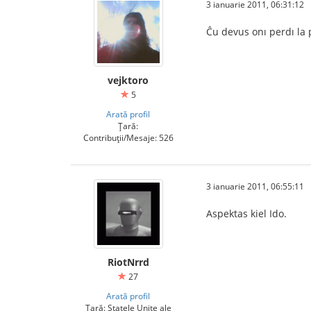
3 ianuarie 2011, 06:31:12
Ĉu devus onı perdı la p
vejktoro
5
Arată profil
Țară:
Contribuții/Mesaje: 526
3 ianuarie 2011, 06:55:11
Aspektas kiel Ido.
RiotNrrd
27
Arată profil
Țară: Statele Unite ale