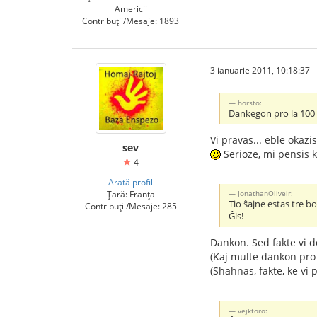
Americii
Contribuții/Mesaje: 1893
3 ianuarie 2011, 10:18:37
horsto:
Dankegon pro la 100 00
Vi pravas... eble okazi
sev
Serioze, mi pensis k
4
Arată profil
Țară: Franța
JonathanOliveir:
Tio ŝajne estas tre b
Contribuții/Mesaje: 285
Ĝis!
Dankon. Sed fakte vi d
(Kaj multe dankon pro 
(Shahnas, fakte, ke vi 
vejktoro: