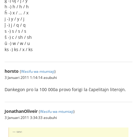
ĝ -) dj / j / y
h -) h / h / h
ĥ -) x / ... / x
j -) y / y / j
ĵ -) j / q / q
s -) s / s / s
ŝ -) c / sh / sh
ŭ -) w / w / u
ks -) ks / x / ks
horsto
(
Wasifu wa mtumiaji
)
3 Januari 2011 1:14:14 asubuhi
Dankegon pro la 100 000a provo forigi la ĉapelitajn literojn.
JonathanOliveir
(
Wasifu wa mtumiaji
)
3 Januari 2011 3:34:33 asubuhi
sev: