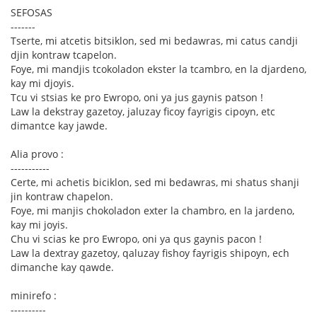
SEFOSAS
-------
Tserte, mi atcetis bitsiklon, sed mi bedawras, mi catus candji
djin kontraw tcapelon.
Foye, mi mandjis tcokoladon ekster la tcambro, en la djardeno,
kay mi djoyis.
Tcu vi stsias ke pro Ewropo, oni ya jus gaynis patson !
Law la dekstray gazetoy, jaluzay ficoy fayrigis cipoyn, etc
dimantce kay jawde.
Alia provo :
-----------
Certe, mi achetis biciklon, sed mi bedawras, mi shatus shanji
jin kontraw chapelon.
Foye, mi manjis chokoladon exter la chambro, en la jardeno,
kay mi joyis.
Chu vi scias ke pro Ewropo, oni ya qus gaynis pacon !
Law la dextray gazetoy, qaluzay fishoy fayrigis shipoyn, ech
dimanche kay qawde.
minirefo :
----------