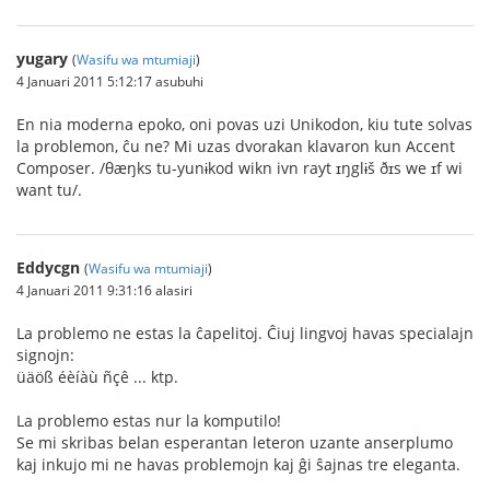
yugary
(
Wasifu wa mtumiaji
)
4 Januari 2011 5:12:17 asubuhi
En nia moderna epoko, oni povas uzi Unikodon, kiu tute solvas
la problemon, ĉu ne? Mi uzas dvorakan klavaron kun Accent
Composer. /θæŋks tu-yunɨkod wikn ivn rayt ɪŋglɨš ðɪs we ɪf wi
want tu/.
Eddycgn
(
Wasifu wa mtumiaji
)
4 Januari 2011 9:31:16 alasiri
La problemo ne estas la ĉapelitoj. Ĉiuj lingvoj havas specialajn
signojn:
üäöß éèíàù ñçê ... ktp.
La problemo estas nur la komputilo!
Se mi skribas belan esperantan leteron uzante anserplumo
kaj inkujo mi ne havas problemojn kaj ĝi ŝajnas tre eleganta.