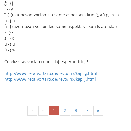
ĝ -} j
j -} y
ĵ -} (uzu novan vorton kiu same aspektas - kun ĝ, aŭ g,j,h...)
h -} h
ĥ -} (uzu novan vorton kiu same aspektas - kun k, aŭ h,l...)
s -} s
ŝ -} x
u -} u
ŭ -} w
Ĉu ekzistas vortaron por tiaj esperantidoj ?
http://www.reta-vortaro.de/revo/inx/kap_ĝ.html
http://www.reta-vortaro.de/revo/inx/kap_ĵ.html
1
«
<
2
3
>
»