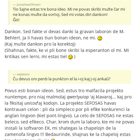
JonathanOliveir:
Tio ŝajne estas tre bona ideo. Mi ne povas skribi multe ĉar mi
ne konas multe da vortoj. Sed mi volas diri dankon!
Ĝis!
Dankon. Sed fakte vi devas danki la gravan laboron de M.
Behlert. Ja li havas tiun bonan ideon, ne mi.
(Kaj multe dankon pro la korektoj)
(Shahnas, fakte, ke vi pli bone skribi la esperanton ol mi. Mi
kritikas sen lerni, mi estas tiel
)
vejktoro:
Ĉu devus onı perdı la punkton el la i-oj kaj j-oj ankaŭ?
Povus esti bonan ideon. Sed, estus tro malfacila projekto
nuntempe, pro niaj malmolaj
qwertyuiop
'aj klavaroj... kaj pro
la fiksitaj
unicod
'aj kodojn. La projekto SEFOSAS havas
kontrauan celon : pli da simpleco por pli efike konkurenci la
anglan lingvon (kiel pont-lingvo). La celo de SEFOSAS ne estas
beleco, sed efikeco. Char, krom dum la laboro, kie mi ne povas
instali la softvaron EK, mi shategas la chapelojn de la
zamenofa lingvo !!! Bedaurinde, shajnas ke la chapeloj estas