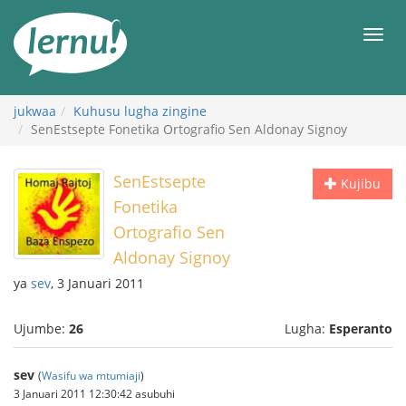
Kwa
maudhui
orod
jukwaa
Kuhusu lugha zingine
SenEstsepte Fonetika Ortografio Sen Aldonay Signoy
SenEstsepte
Kujibu
Fonetika
Ortografio Sen
Aldonay Signoy
ya
sev
, 3 Januari 2011
Ujumbe:
26
Lugha:
Esperanto
sev
(
Wasifu wa mtumiaji
)
3 Januari 2011 12:30:42 asubuhi