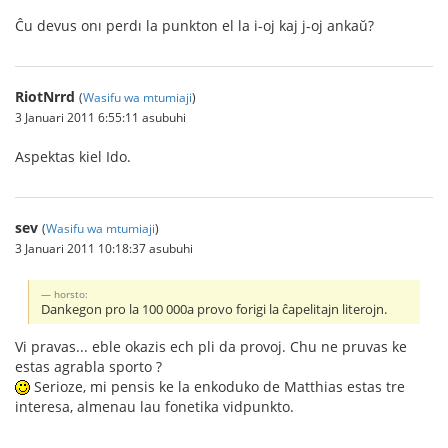
Ĉu devus onı perdı la punkton el la i-oj kaj j-oj ankaŭ?
RiotNrrd
(
Wasifu wa mtumiaji
)
3 Januari 2011 6:55:11 asubuhi
Aspektas kiel Ido.
sev
(
Wasifu wa mtumiaji
)
3 Januari 2011 10:18:37 asubuhi
horsto:
Dankegon pro la 100 000a provo forigi la ĉapelitajn literojn.
Vi pravas... eble okazis ech pli da provoj. Chu ne pruvas ke
estas agrabla sporto ?
Serioze, mi pensis ke la enkoduko de Matthias estas tre
interesa, almenau lau fonetika vidpunkto.