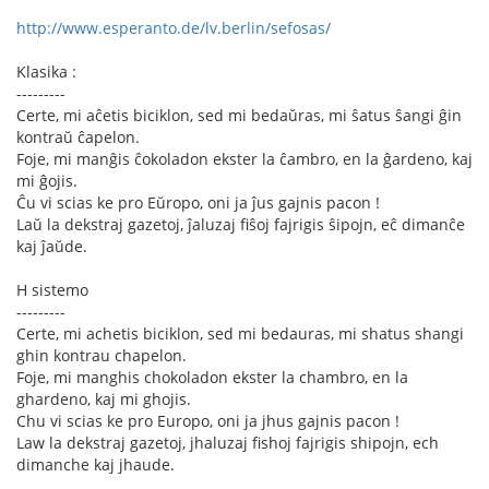
http://www.esperanto.de/lv.berlin/sefosas/
Klasika :
---------
Certe, mi aĉetis biciklon, sed mi bedaŭras, mi ŝatus ŝangi ĝin
kontraŭ ĉapelon.
Foje, mi manĝis ĉokoladon ekster la ĉambro, en la ĝardeno, kaj
mi ĝojis.
Ĉu vi scias ke pro Eŭropo, oni ja ĵus gajnis pacon !
Laŭ la dekstraj gazetoj, ĵaluzaj fiŝoj fajrigis ŝipojn, eĉ dimanĉe
kaj ĵaŭde.
H sistemo
---------
Certe, mi achetis biciklon, sed mi bedauras, mi shatus shangi
ghin kontrau chapelon.
Foje, mi manghis chokoladon ekster la chambro, en la
ghardeno, kaj mi ghojis.
Chu vi scias ke pro Europo, oni ja jhus gajnis pacon !
Law la dekstraj gazetoj, jhaluzaj fishoj fajrigis shipojn, ech
dimanche kaj jhaude.