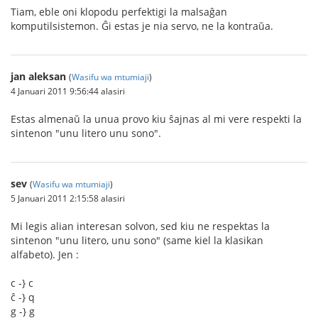
Tiam, eble oni klopodu perfektigi la malsaĝan
komputilsistemon. Ĝi estas je nia servo, ne la kontraŭa.
jan aleksan
(
Wasifu wa mtumiaji
)
4 Januari 2011 9:56:44 alasiri
Estas almenaŭ la unua provo kiu ŝajnas al mi vere respekti la
sintenon "unu litero unu sono".
sev
(
Wasifu wa mtumiaji
)
5 Januari 2011 2:15:58 alasiri
Mi legis alian interesan solvon, sed kiu ne respektas la
sintenon "unu litero, unu sono" (same kiel la klasikan
alfabeto). Jen :
c -} c
ĉ -} q
g -} g