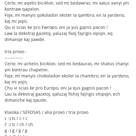
Certe, mi aqetis biciklon, sed mi bedawras, mi xatus xanyi yin
kontraw qapelon.
Foje, mi manyis qokoladon ekster la qambro, en la yardeno,
kaj mi yojis.
Qu vi scias ke pro Ewropo, oni ja yus gajnis pacon !
Law la dekstraj gazetoj, yaluzaj fixoj fajrigis xipojn, eq
dimanqe kaj yawde.
tria provo :
------------
Certe, mi achetis biciklon, sed mi bedauras, mi shatus chanyi
yin kontrau chapelon.
Foje, mi manyis chokoladon ekster la chambro, en la yardeno,
kaj mi yojis.
Chu vi scias ke pro Europo, oni ja qus gagnis pacon !
Lau la dekstraj gazetoj, qaluzaj fishoj fajrigis shipojn, ech
dimanche kaj qaude.
Klasika / SEFOSAS / alia provo / tria provo
c -) ts / c / c
ĉ -) tc / ch / ch
g -) g / g / g