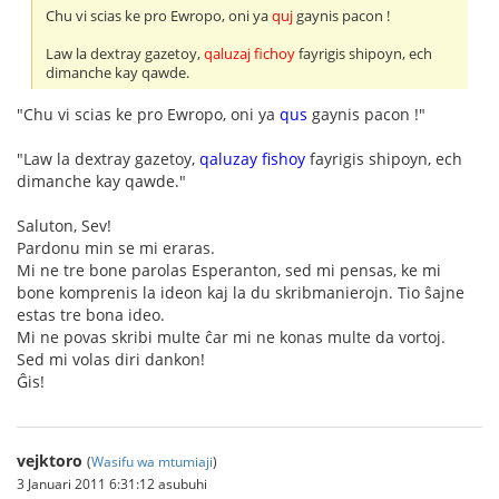
Chu vi scias ke pro Ewropo, oni ya
quj
gaynis pacon !
Law la dextray gazetoy,
qaluzaj fichoy
fayrigis shipoyn, ech
dimanche kay qawde.
"Chu vi scias ke pro Ewropo, oni ya
qus
gaynis pacon !"
"Law la dextray gazetoy,
qaluzay fishoy
fayrigis shipoyn, ech
dimanche kay qawde."
Saluton, Sev!
Pardonu min se mi eraras.
Mi ne tre bone parolas Esperanton, sed mi pensas, ke mi
bone komprenis la ideon kaj la du skribmanierojn. Tio ŝajne
estas tre bona ideo.
Mi ne povas skribi multe ĉar mi ne konas multe da vortoj.
Sed mi volas diri dankon!
Ĝis!
vejktoro
(
Wasifu wa mtumiaji
)
3 Januari 2011 6:31:12 asubuhi