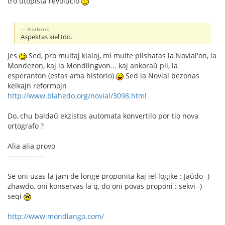
tro utopista revolucio
RiotNrrd:
Aspektas kiel Ido.
Jes
Sed, pro multaj kialoj, mi multe plishatas la Novial'on, la
Mondezon, kaj la Mondlingvon... kaj ankoraŭ pli, la
esperanton (estas ama historio)
Sed la Novial bezonas
kelkajn reformojn
http://www.blahedo.org/novial/3098.html
Do, chu baldaŭ ekzistos automata konvertilo por tio nova
ortografo ?
Alia alia provo
---------------
Se oni uzas la jam de longe proponita kaj iel logike : Jaŭdo -)
zhawdo, oni konservas la q, do oni povas proponi : sekvi -)
seqi
http://www.mondlango.com/