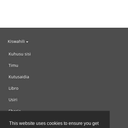
Kiswahili
Kuhusu sisi
Timu
Kutusaidia
Libro
Usiri
Sheria
Wasiliana na si
This website uses cookies to ensure you get