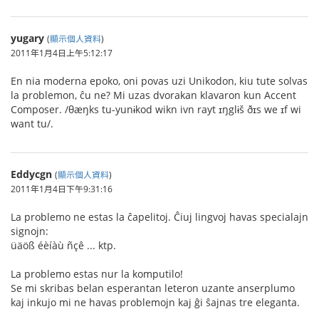
yugary
(
顯示個人資料
)
2011年1月4日上午5:12:17
En nia moderna epoko, oni povas uzi Unikodon, kiu tute solvas
la problemon, ĉu ne? Mi uzas dvorakan klavaron kun Accent
Composer. /θæŋks tu-yunɨkod wikn ivn rayt ɪŋglɨš ðɪs we ɪf wi
want tu/.
Eddycgn
(
顯示個人資料
)
2011年1月4日下午9:31:16
La problemo ne estas la ĉapelitoj. Ĉiuj lingvoj havas specialajn
signojn:
üäöß éèíàù ñçê ... ktp.
La problemo estas nur la komputilo!
Se mi skribas belan esperantan leteron uzante anserplumo
kaj inkujo mi ne havas problemojn kaj ĝi ŝajnas tre eleganta.