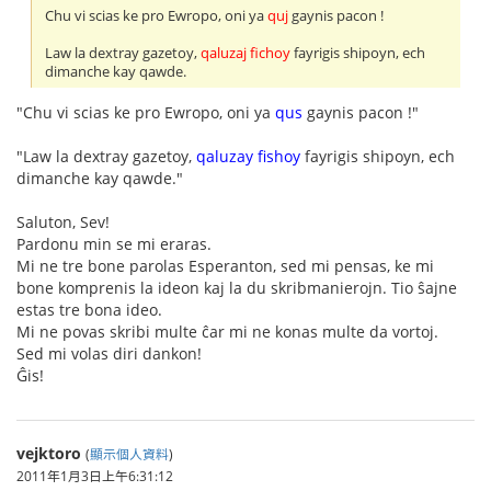
Chu vi scias ke pro Ewropo, oni ya
quj
gaynis pacon !
Law la dextray gazetoy,
qaluzaj fichoy
fayrigis shipoyn, ech
dimanche kay qawde.
"Chu vi scias ke pro Ewropo, oni ya
qus
gaynis pacon !"
"Law la dextray gazetoy,
qaluzay fishoy
fayrigis shipoyn, ech
dimanche kay qawde."
Saluton, Sev!
Pardonu min se mi eraras.
Mi ne tre bone parolas Esperanton, sed mi pensas, ke mi
bone komprenis la ideon kaj la du skribmanierojn. Tio ŝajne
estas tre bona ideo.
Mi ne povas skribi multe ĉar mi ne konas multe da vortoj.
Sed mi volas diri dankon!
Ĝis!
vejktoro
(
顯示個人資料
)
2011年1月3日上午6:31:12