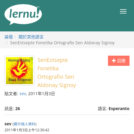
前
往
目
目
錄
錄
論壇
關於其他語言
SenEstsepte Fonetika Ortografio Sen Aldonay Signoy
SenEstsepte
回應
Fonetika
Ortografio Sen
Aldonay Signoy
貼文者:
sev
, 2011年1月3日
訊息:
26
語言:
Esperanto
sev
(
顯示個人資料
)
2011年1月3日上午12:30:42