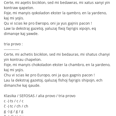
Certe, mi aqetis biciklon, sed mi bedawras, mi xatus xanyi yin
kontraw qapelon.
Foje, mi manyis qokoladon ekster la qambro, en la yardeno,
kaj mi yojis.
Qu vi scias ke pro Ewropo, oni ja yus gajnis pacon !
Law la dekstraj gazetoj, yaluzaj fixoj fajrigis xipojn, eq
dimanqe kaj yawde.
tria provo :
------------
Certe, mi achetis biciklon, sed mi bedauras, mi shatus chanyi
yin kontrau chapelon.
Foje, mi manyis chokoladon ekster la chambro, en la yardeno,
kaj mi yojis.
Chu vi scias ke pro Europo, oni ja qus gagnis pacon !
Lau la dekstraj gazetoj, qaluzaj fishoj fajrigis shipojn, ech
dimanche kaj qaude.
Klasika / SEFOSAS / alia provo / tria provo
c -) ts / c / c
ĉ -) tc / ch / ch
g -) g / g / g