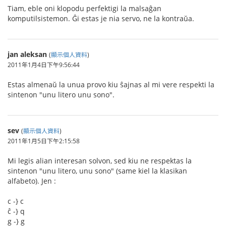
Tiam, eble oni klopodu perfektigi la malsaĝan
komputilsistemon. Ĝi estas je nia servo, ne la kontraŭa.
jan aleksan
(
顯示個人資料
)
2011年1月4日下午9:56:44
Estas almenaŭ la unua provo kiu ŝajnas al mi vere respekti la
sintenon "unu litero unu sono".
sev
(
顯示個人資料
)
2011年1月5日下午2:15:58
Mi legis alian interesan solvon, sed kiu ne respektas la
sintenon "unu litero, unu sono" (same kiel la klasikan
alfabeto). Jen :
c -} c
ĉ -} q
g -} g