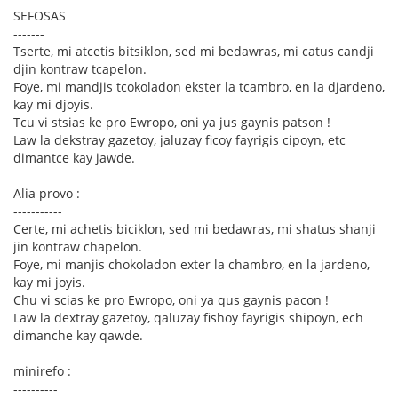
SEFOSAS
-------
Tserte, mi atcetis bitsiklon, sed mi bedawras, mi catus candji
djin kontraw tcapelon.
Foye, mi mandjis tcokoladon ekster la tcambro, en la djardeno,
kay mi djoyis.
Tcu vi stsias ke pro Ewropo, oni ya jus gaynis patson !
Law la dekstray gazetoy, jaluzay ficoy fayrigis cipoyn, etc
dimantce kay jawde.
Alia provo :
-----------
Certe, mi achetis biciklon, sed mi bedawras, mi shatus shanji
jin kontraw chapelon.
Foye, mi manjis chokoladon exter la chambro, en la jardeno,
kay mi joyis.
Chu vi scias ke pro Ewropo, oni ya qus gaynis pacon !
Law la dextray gazetoy, qaluzay fishoy fayrigis shipoyn, ech
dimanche kay qawde.
minirefo :
----------