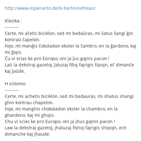
http://www.esperanto.de/lv.berlin/sefosas/
Klasika :
---------
Certe, mi aĉetis biciklon, sed mi bedaŭras, mi ŝatus ŝangi ĝin
kontraŭ ĉapelon.
Foje, mi manĝis ĉokoladon ekster la ĉambro, en la ĝardeno, kaj
mi ĝojis.
Ĉu vi scias ke pro Eŭropo, oni ja ĵus gajnis pacon !
Laŭ la dekstraj gazetoj, ĵaluzaj fiŝoj fajrigis ŝipojn, eĉ dimanĉe
kaj ĵaŭde.
H sistemo
---------
Certe, mi achetis biciklon, sed mi bedauras, mi shatus shangi
ghin kontrau chapelon.
Foje, mi manghis chokoladon ekster la chambro, en la
ghardeno, kaj mi ghojis.
Chu vi scias ke pro Europo, oni ja jhus gajnis pacon !
Law la dekstraj gazetoj, jhaluzaj fishoj fajrigis shipojn, ech
dimanche kaj jhaude.