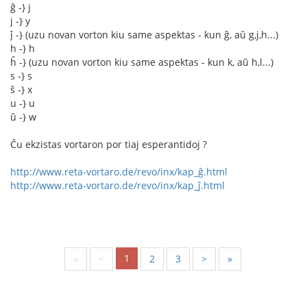
ĝ -} j
j -} y
ĵ -} (uzu novan vorton kiu same aspektas - kun ĝ, aŭ g,j,h...)
h -} h
ĥ -} (uzu novan vorton kiu same aspektas - kun k, aŭ h,l...)
s -} s
ŝ -} x
u -} u
ŭ -} w
Ĉu ekzistas vortaron por tiaj esperantidoj ?
http://www.reta-vortaro.de/revo/inx/kap_ĝ.html
http://www.reta-vortaro.de/revo/inx/kap_ĵ.html
1
«
<
2
3
>
»