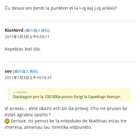
Ĉu devus onı perdı la punkton el la i-oj kaj j-oj ankaŭ?
RiotNrrd
(
顯示個人資料
)
2011年1月3日上午6:55:11
Aspektas kiel Ido.
sev
(
顯示個人資料
)
2011年1月3日上午10:18:37
horsto:
Dankegon pro la 100 000a provo forigi la ĉapelitajn literojn.
Vi pravas... eble okazis ech pli da provoj. Chu ne pruvas ke
estas agrabla sporto ?
Serioze, mi pensis ke la enkoduko de Matthias estas tre
interesa, almenau lau fonetika vidpunkto.