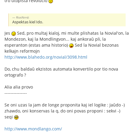
tro utopista revolucio
RiotNrrd:
Aspektas kiel Ido.
Jes
Sed, pro multaj kialoj, mi multe plishatas la Novial'on, la
Mondezon, kaj la Mondlingvon... kaj ankoraŭ pli, la
esperanton (estas ama historio)
Sed la Novial bezonas
kelkajn reformojn
http://www.blahedo.org/novial/3098.html
Do, chu baldaŭ ekzistos automata konvertilo por tio nova
ortografo ?
Alia alia provo
---------------
Se oni uzas la jam de longe proponita kaj iel logike : Jaŭdo -)
zhawdo, oni konservas la q, do oni povas proponi : sekvi -)
seqi
http://www.mondlango.com/