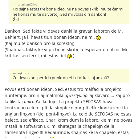
JonathanOliveir:
Tio ŝajne estas tre bona ideo. Mi ne povas skribi multe ĉar mi
ne konas multe da vortoj. Sed mi volas diri dankon!
Ĝis!
Dankon. Sed fakte vi devas danki la gravan laboron de M.
Behlert. Ja li havas tiun bonan ideon, ne mi.
(Kaj multe dankon pro la korektoj)
(Shahnas, fakte, ke vi pli bone skribi la esperanton ol mi. Mi
kritikas sen lerni, mi estas tiel
)
vejktoro:
Ĉu devus onı perdı la punkton el la i-oj kaj j-oj ankaŭ?
Povus esti bonan ideon. Sed, estus tro malfacila projekto
nuntempe, pro niaj malmolaj
qwertyuiop
'aj klavaroj... kaj pro
la fiksitaj
unicod
'aj kodojn. La projekto SEFOSAS havas
kontrauan celon : pli da simpleco por pli efike konkurenci la
anglan lingvon (kiel pont-lingvo). La celo de SEFOSAS ne estas
beleco, sed efikeco. Char, krom dum la laboro, kie mi ne povas
instali la softvaron EK, mi shategas la chapelojn de la
zamenofa lingvo !!! Bedaurinde, shajnas ke la chapeloj estas