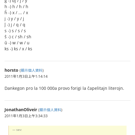
ĝ -) dj / j / y
h -) h / h / h
ĥ -) x / ... / x
j -) y / y / j
ĵ -) j / q / q
s -) s / s / s
ŝ -) c / sh / sh
ŭ -) w / w / u
ks -) ks / x / ks
horsto
(
顯示個人資料
)
2011年1月3日上午1:14:14
Dankegon pro la 100 000a provo forigi la ĉapelitajn literojn.
JonathanOliveir
(
顯示個人資料
)
2011年1月3日上午3:34:33
sev: