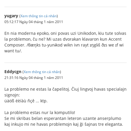
yugary
(
Xem thông tin cá nhân
)
05:12:17 Ngày 04 tháng 1 năm 2011
En nia moderna epoko, oni povas uzi Unikodon, kiu tute solvas
la problemon, ĉu ne? Mi uzas dvorakan klavaron kun Accent
Composer. /θæŋks tu-yunɨkod wikn ivn rayt ɪŋglɨš ðɪs we ɪf wi
want tu/.
Eddycgn
(
Xem thông tin cá nhân
)
21:31:16 Ngày 04 tháng 1 năm 2011
La problemo ne estas la ĉapelitoj. Ĉiuj lingvoj havas specialajn
signojn:
üäöß éèíàù ñçê ... ktp.
La problemo estas nur la komputilo!
Se mi skribas belan esperantan leteron uzante anserplumo
kaj inkujo mi ne havas problemojn kaj ĝi ŝajnas tre eleganta.