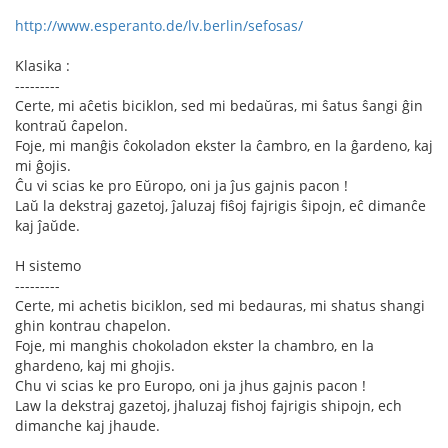
http://www.esperanto.de/lv.berlin/sefosas/
Klasika :
---------
Certe, mi aĉetis biciklon, sed mi bedaŭras, mi ŝatus ŝangi ĝin
kontraŭ ĉapelon.
Foje, mi manĝis ĉokoladon ekster la ĉambro, en la ĝardeno, kaj
mi ĝojis.
Ĉu vi scias ke pro Eŭropo, oni ja ĵus gajnis pacon !
Laŭ la dekstraj gazetoj, ĵaluzaj fiŝoj fajrigis ŝipojn, eĉ dimanĉe
kaj ĵaŭde.
H sistemo
---------
Certe, mi achetis biciklon, sed mi bedauras, mi shatus shangi
ghin kontrau chapelon.
Foje, mi manghis chokoladon ekster la chambro, en la
ghardeno, kaj mi ghojis.
Chu vi scias ke pro Europo, oni ja jhus gajnis pacon !
Law la dekstraj gazetoj, jhaluzaj fishoj fajrigis shipojn, ech
dimanche kaj jhaude.