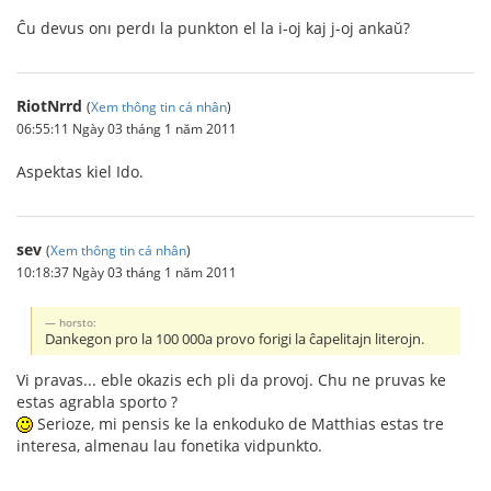
Ĉu devus onı perdı la punkton el la i-oj kaj j-oj ankaŭ?
RiotNrrd
(
Xem thông tin cá nhân
)
06:55:11 Ngày 03 tháng 1 năm 2011
Aspektas kiel Ido.
sev
(
Xem thông tin cá nhân
)
10:18:37 Ngày 03 tháng 1 năm 2011
horsto:
Dankegon pro la 100 000a provo forigi la ĉapelitajn literojn.
Vi pravas... eble okazis ech pli da provoj. Chu ne pruvas ke
estas agrabla sporto ?
Serioze, mi pensis ke la enkoduko de Matthias estas tre
interesa, almenau lau fonetika vidpunkto.