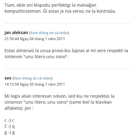
Tiam, eble oni klopodu perfektigi la malsaĝan
komputilsistemon. Ĝi estas je nia servo, ne la kontraŭa.
jan aleksan
(
Xem thông tin cá nhân
)
21:56:44 Ngày 04 tháng 1 năm 2011
Estas almenaŭ la unua provo kiu ŝajnas al mi vere respekti la
sintenon "unu litero unu sono".
sev
(
Xem thông tin cá nhân
)
14:15:58 Ngày 05 tháng 1 năm 2011
Mi legis alian interesan solvon, sed kiu ne respektas la
sintenon "unu litero, unu sono" (same kiel la klasikan
alfabeto). Jen :
c -} c
ĉ -} q
g -} g