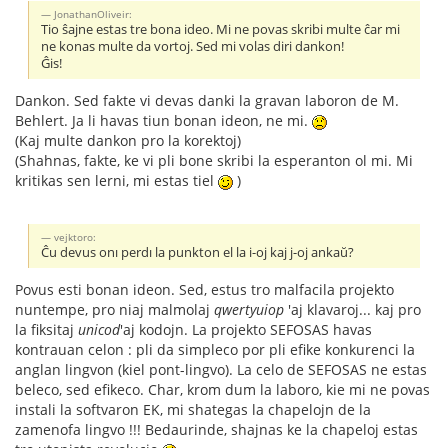
JonathanOliveir:
Tio ŝajne estas tre bona ideo. Mi ne povas skribi multe ĉar mi
ne konas multe da vortoj. Sed mi volas diri dankon!
Ĝis!
Dankon. Sed fakte vi devas danki la gravan laboron de M.
Behlert. Ja li havas tiun bonan ideon, ne mi.
(Kaj multe dankon pro la korektoj)
(Shahnas, fakte, ke vi pli bone skribi la esperanton ol mi. Mi
kritikas sen lerni, mi estas tiel
)
vejktoro:
Ĉu devus onı perdı la punkton el la i-oj kaj j-oj ankaŭ?
Povus esti bonan ideon. Sed, estus tro malfacila projekto
nuntempe, pro niaj malmolaj
qwertyuiop
'aj klavaroj... kaj pro
la fiksitaj
unicod
'aj kodojn. La projekto SEFOSAS havas
kontrauan celon : pli da simpleco por pli efike konkurenci la
anglan lingvon (kiel pont-lingvo). La celo de SEFOSAS ne estas
beleco, sed efikeco. Char, krom dum la laboro, kie mi ne povas
instali la softvaron EK, mi shategas la chapelojn de la
zamenofa lingvo !!! Bedaurinde, shajnas ke la chapeloj estas