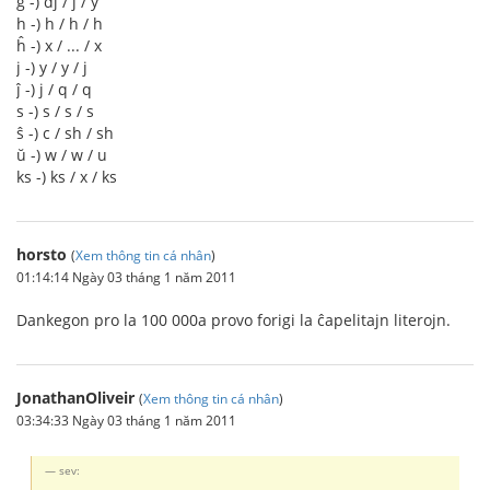
ĝ -) dj / j / y
h -) h / h / h
ĥ -) x / ... / x
j -) y / y / j
ĵ -) j / q / q
s -) s / s / s
ŝ -) c / sh / sh
ŭ -) w / w / u
ks -) ks / x / ks
horsto
(
Xem thông tin cá nhân
)
01:14:14 Ngày 03 tháng 1 năm 2011
Dankegon pro la 100 000a provo forigi la ĉapelitajn literojn.
JonathanOliveir
(
Xem thông tin cá nhân
)
03:34:33 Ngày 03 tháng 1 năm 2011
sev: