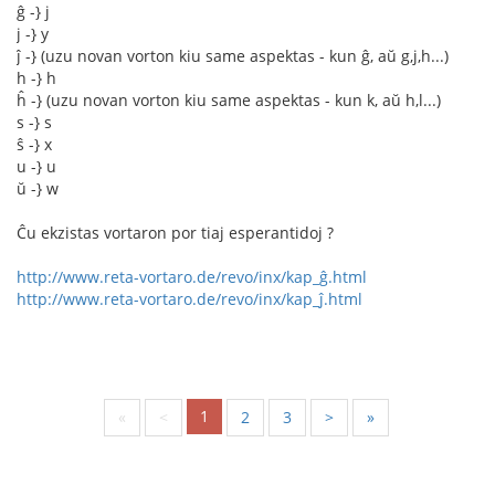
ĝ -} j
j -} y
ĵ -} (uzu novan vorton kiu same aspektas - kun ĝ, aŭ g,j,h...)
h -} h
ĥ -} (uzu novan vorton kiu same aspektas - kun k, aŭ h,l...)
s -} s
ŝ -} x
u -} u
ŭ -} w
Ĉu ekzistas vortaron por tiaj esperantidoj ?
http://www.reta-vortaro.de/revo/inx/kap_ĝ.html
http://www.reta-vortaro.de/revo/inx/kap_ĵ.html
1
«
<
2
3
>
»