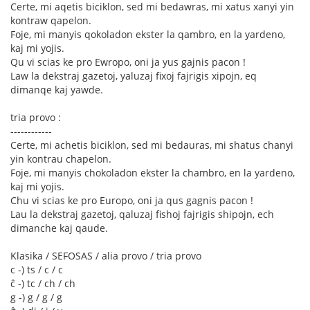
Certe, mi aqetis biciklon, sed mi bedawras, mi xatus xanyi yin
kontraw qapelon.
Foje, mi manyis qokoladon ekster la qambro, en la yardeno,
kaj mi yojis.
Qu vi scias ke pro Ewropo, oni ja yus gajnis pacon !
Law la dekstraj gazetoj, yaluzaj fixoj fajrigis xipojn, eq
dimanqe kaj yawde.
tria provo :
------------
Certe, mi achetis biciklon, sed mi bedauras, mi shatus chanyi
yin kontrau chapelon.
Foje, mi manyis chokoladon ekster la chambro, en la yardeno,
kaj mi yojis.
Chu vi scias ke pro Europo, oni ja qus gagnis pacon !
Lau la dekstraj gazetoj, qaluzaj fishoj fajrigis shipojn, ech
dimanche kaj qaude.
Klasika / SEFOSAS / alia provo / tria provo
c -) ts / c / c
ĉ -) tc / ch / ch
g -) g / g / g