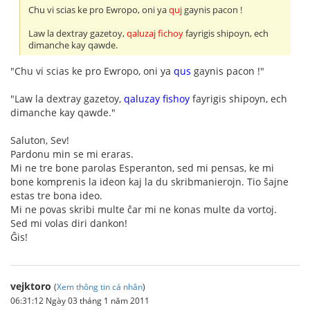
Chu vi scias ke pro Ewropo, oni ya
quj
gaynis pacon !
Law la dextray gazetoy,
qaluzaj fichoy
fayrigis shipoyn, ech
dimanche kay qawde.
"Chu vi scias ke pro Ewropo, oni ya
qus
gaynis pacon !"
"Law la dextray gazetoy,
qaluzay fishoy
fayrigis shipoyn, ech
dimanche kay qawde."
Saluton, Sev!
Pardonu min se mi eraras.
Mi ne tre bone parolas Esperanton, sed mi pensas, ke mi
bone komprenis la ideon kaj la du skribmanierojn. Tio ŝajne
estas tre bona ideo.
Mi ne povas skribi multe ĉar mi ne konas multe da vortoj.
Sed mi volas diri dankon!
Ĝis!
vejktoro
(
Xem thông tin cá nhân
)
06:31:12 Ngày 03 tháng 1 năm 2011