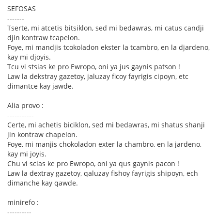
SEFOSAS
-------
Tserte, mi atcetis bitsiklon, sed mi bedawras, mi catus candji
djin kontraw tcapelon.
Foye, mi mandjis tcokoladon ekster la tcambro, en la djardeno,
kay mi djoyis.
Tcu vi stsias ke pro Ewropo, oni ya jus gaynis patson !
Law la dekstray gazetoy, jaluzay ficoy fayrigis cipoyn, etc
dimantce kay jawde.
Alia provo :
-----------
Certe, mi achetis biciklon, sed mi bedawras, mi shatus shanji
jin kontraw chapelon.
Foye, mi manjis chokoladon exter la chambro, en la jardeno,
kay mi joyis.
Chu vi scias ke pro Ewropo, oni ya qus gaynis pacon !
Law la dextray gazetoy, qaluzay fishoy fayrigis shipoyn, ech
dimanche kay qawde.
minirefo :
----------