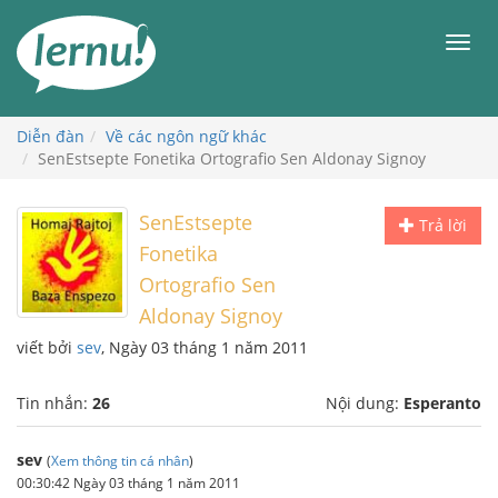
Đi
đến
Men
phần
nội
dung
Diễn đàn
Về các ngôn ngữ khác
SenEstsepte Fonetika Ortografio Sen Aldonay Signoy
SenEstsepte
Trả lời
Fonetika
Ortografio Sen
Aldonay Signoy
viết bởi
sev
, Ngày 03 tháng 1 năm 2011
Tin nhắn:
26
Nội dung:
Esperanto
sev
(
Xem thông tin cá nhân
)
00:30:42 Ngày 03 tháng 1 năm 2011