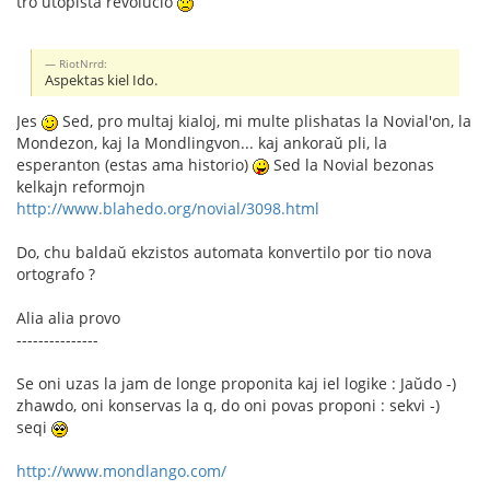
tro utopista revolucio
RiotNrrd:
Aspektas kiel Ido.
Jes
Sed, pro multaj kialoj, mi multe plishatas la Novial'on, la
Mondezon, kaj la Mondlingvon... kaj ankoraŭ pli, la
esperanton (estas ama historio)
Sed la Novial bezonas
kelkajn reformojn
http://www.blahedo.org/novial/3098.html
Do, chu baldaŭ ekzistos automata konvertilo por tio nova
ortografo ?
Alia alia provo
---------------
Se oni uzas la jam de longe proponita kaj iel logike : Jaŭdo -)
zhawdo, oni konservas la q, do oni povas proponi : sekvi -)
seqi
http://www.mondlango.com/