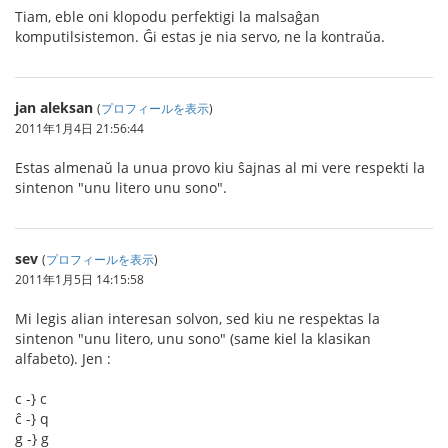
Tiam, eble oni klopodu perfektigi la malsaĝan
komputilsistemon. Ĝi estas je nia servo, ne la kontraŭa.
jan aleksan
(
プロフィールを表示
)
2011年1月4日 21:56:44
Estas almenaŭ la unua provo kiu ŝajnas al mi vere respekti la
sintenon "unu litero unu sono".
sev
(
プロフィールを表示
)
2011年1月5日 14:15:58
Mi legis alian interesan solvon, sed kiu ne respektas la
sintenon "unu litero, unu sono" (same kiel la klasikan
alfabeto). Jen :
c -} c
ĉ -} q
g -} g