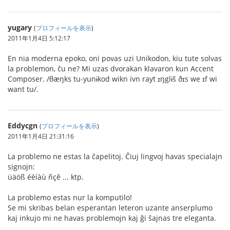
yugary
(
プロフィールを表示
)
2011年1月4日 5:12:17
En nia moderna epoko, oni povas uzi Unikodon, kiu tute solvas
la problemon, ĉu ne? Mi uzas dvorakan klavaron kun Accent
Composer. /θæŋks tu-yunɨkod wikn ivn rayt ɪŋglɨš ðɪs we ɪf wi
want tu/.
Eddycgn
(
プロフィールを表示
)
2011年1月4日 21:31:16
La problemo ne estas la ĉapelitoj. Ĉiuj lingvoj havas specialajn
signojn:
üäöß éèíàù ñçê ... ktp.
La problemo estas nur la komputilo!
Se mi skribas belan esperantan leteron uzante anserplumo
kaj inkujo mi ne havas problemojn kaj ĝi ŝajnas tre eleganta.