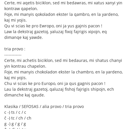
Certe, mi aqetis biciklon, sed mi bedawras, mi xatus xanyi yin
kontraw qapelon.
Foje, mi manyis qokoladon ekster la qambro, en la yardeno,
kaj mi yojis.
Qu vi scias ke pro Ewropo, oni ja yus gajnis pacon !
Law la dekstraj gazetoj, yaluzaj fixoj fajrigis xipojn, eq
dimanqe kaj yawde.
tria provo :
------------
Certe, mi achetis biciklon, sed mi bedauras, mi shatus chanyi
yin kontrau chapelon.
Foje, mi manyis chokoladon ekster la chambro, en la yardeno,
kaj mi yojis.
Chu vi scias ke pro Europo, oni ja qus gagnis pacon !
Lau la dekstraj gazetoj, qaluzaj fishoj fajrigis shipojn, ech
dimanche kaj qaude.
Klasika / SEFOSAS / alia provo / tria provo
c -) ts / c / c
ĉ -) tc / ch / ch
g -) g / g / g