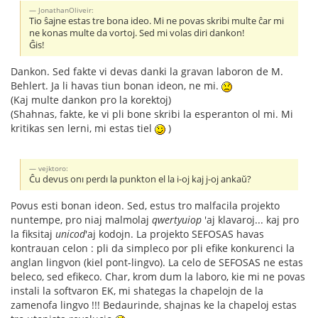
JonathanOliveir:
Tio ŝajne estas tre bona ideo. Mi ne povas skribi multe ĉar mi
ne konas multe da vortoj. Sed mi volas diri dankon!
Ĝis!
Dankon. Sed fakte vi devas danki la gravan laboron de M.
Behlert. Ja li havas tiun bonan ideon, ne mi.
(Kaj multe dankon pro la korektoj)
(Shahnas, fakte, ke vi pli bone skribi la esperanton ol mi. Mi
kritikas sen lerni, mi estas tiel
)
vejktoro:
Ĉu devus onı perdı la punkton el la i-oj kaj j-oj ankaŭ?
Povus esti bonan ideon. Sed, estus tro malfacila projekto
nuntempe, pro niaj malmolaj
qwertyuiop
'aj klavaroj... kaj pro
la fiksitaj
unicod
'aj kodojn. La projekto SEFOSAS havas
kontrauan celon : pli da simpleco por pli efike konkurenci la
anglan lingvon (kiel pont-lingvo). La celo de SEFOSAS ne estas
beleco, sed efikeco. Char, krom dum la laboro, kie mi ne povas
instali la softvaron EK, mi shategas la chapelojn de la
zamenofa lingvo !!! Bedaurinde, shajnas ke la chapeloj estas