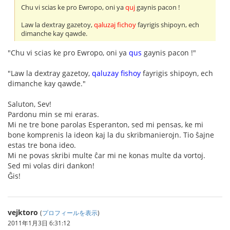
Chu vi scias ke pro Ewropo, oni ya
quj
gaynis pacon !
Law la dextray gazetoy,
qaluzaj fichoy
fayrigis shipoyn, ech
dimanche kay qawde.
"Chu vi scias ke pro Ewropo, oni ya
qus
gaynis pacon !"
"Law la dextray gazetoy,
qaluzay fishoy
fayrigis shipoyn, ech
dimanche kay qawde."
Saluton, Sev!
Pardonu min se mi eraras.
Mi ne tre bone parolas Esperanton, sed mi pensas, ke mi
bone komprenis la ideon kaj la du skribmanierojn. Tio ŝajne
estas tre bona ideo.
Mi ne povas skribi multe ĉar mi ne konas multe da vortoj.
Sed mi volas diri dankon!
Ĝis!
vejktoro
(
プロフィールを表示
)
2011年1月3日 6:31:12