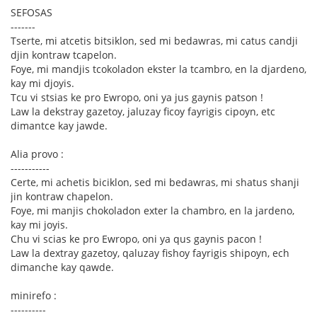
SEFOSAS
-------
Tserte, mi atcetis bitsiklon, sed mi bedawras, mi catus candji
djin kontraw tcapelon.
Foye, mi mandjis tcokoladon ekster la tcambro, en la djardeno,
kay mi djoyis.
Tcu vi stsias ke pro Ewropo, oni ya jus gaynis patson !
Law la dekstray gazetoy, jaluzay ficoy fayrigis cipoyn, etc
dimantce kay jawde.
Alia provo :
-----------
Certe, mi achetis biciklon, sed mi bedawras, mi shatus shanji
jin kontraw chapelon.
Foye, mi manjis chokoladon exter la chambro, en la jardeno,
kay mi joyis.
Chu vi scias ke pro Ewropo, oni ya qus gaynis pacon !
Law la dextray gazetoy, qaluzay fishoy fayrigis shipoyn, ech
dimanche kay qawde.
minirefo :
----------