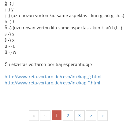
ĝ -} j
j -} y
ĵ -} (uzu novan vorton kiu same aspektas - kun ĝ, aŭ g,j,h...)
h -} h
ĥ -} (uzu novan vorton kiu same aspektas - kun k, aŭ h,l...)
s -} s
ŝ -} x
u -} u
ŭ -} w
Ĉu ekzistas vortaron por tiaj esperantidoj ?
http://www.reta-vortaro.de/revo/inx/kap_ĝ.html
http://www.reta-vortaro.de/revo/inx/kap_ĵ.html
1
«
<
2
3
>
»