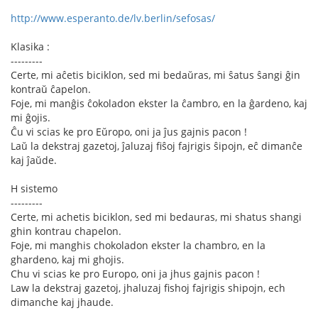
http://www.esperanto.de/lv.berlin/sefosas/
Klasika :
---------
Certe, mi aĉetis biciklon, sed mi bedaŭras, mi ŝatus ŝangi ĝin
kontraŭ ĉapelon.
Foje, mi manĝis ĉokoladon ekster la ĉambro, en la ĝardeno, kaj
mi ĝojis.
Ĉu vi scias ke pro Eŭropo, oni ja ĵus gajnis pacon !
Laŭ la dekstraj gazetoj, ĵaluzaj fiŝoj fajrigis ŝipojn, eĉ dimanĉe
kaj ĵaŭde.
H sistemo
---------
Certe, mi achetis biciklon, sed mi bedauras, mi shatus shangi
ghin kontrau chapelon.
Foje, mi manghis chokoladon ekster la chambro, en la
ghardeno, kaj mi ghojis.
Chu vi scias ke pro Europo, oni ja jhus gajnis pacon !
Law la dekstraj gazetoj, jhaluzaj fishoj fajrigis shipojn, ech
dimanche kaj jhaude.