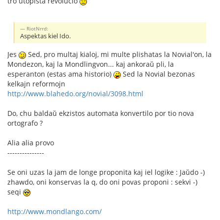
tro utopista revolucio
RiotNrrd:
Aspektas kiel Ido.
Jes
Sed, pro multaj kialoj, mi multe plishatas la Novial'on, la
Mondezon, kaj la Mondlingvon... kaj ankoraŭ pli, la
esperanton (estas ama historio)
Sed la Novial bezonas
kelkajn reformojn
http://www.blahedo.org/novial/3098.html
Do, chu baldaŭ ekzistos automata konvertilo por tio nova
ortografo ?
Alia alia provo
---------------
Se oni uzas la jam de longe proponita kaj iel logike : Jaŭdo -)
zhawdo, oni konservas la q, do oni povas proponi : sekvi -)
seqi
http://www.mondlango.com/