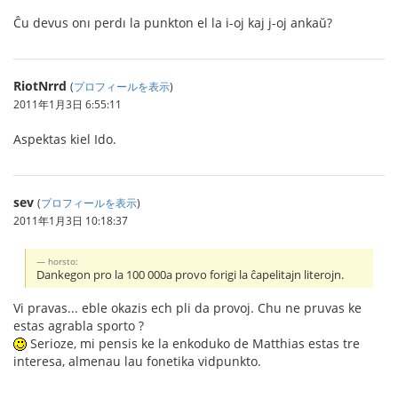
Ĉu devus onı perdı la punkton el la i-oj kaj j-oj ankaŭ?
RiotNrrd
(
プロフィールを表示
)
2011年1月3日 6:55:11
Aspektas kiel Ido.
sev
(
プロフィールを表示
)
2011年1月3日 10:18:37
horsto:
Dankegon pro la 100 000a provo forigi la ĉapelitajn literojn.
Vi pravas... eble okazis ech pli da provoj. Chu ne pruvas ke
estas agrabla sporto ?
Serioze, mi pensis ke la enkoduko de Matthias estas tre
interesa, almenau lau fonetika vidpunkto.