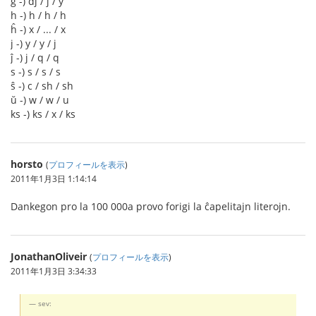
ĝ -) dj / j / y
h -) h / h / h
ĥ -) x / ... / x
j -) y / y / j
ĵ -) j / q / q
s -) s / s / s
ŝ -) c / sh / sh
ŭ -) w / w / u
ks -) ks / x / ks
horsto
(
プロフィールを表示
)
2011年1月3日 1:14:14
Dankegon pro la 100 000a provo forigi la ĉapelitajn literojn.
JonathanOliveir
(
プロフィールを表示
)
2011年1月3日 3:34:33
sev: