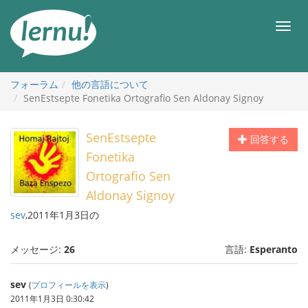
目
次
メ
へ
ニ
ュ
ー
フォーラム
他の言語について
SenEstsepte Fonetika Ortografio Sen Aldonay Signoy
SenEstsepte
回答する
Fonetika
Ortografio Sen
Aldonay Signoy
sev
,2011年1月3日の
メッセージ:
26
言語:
Esperanto
sev
(
プロフィールを表示
)
2011年1月3日 0:30:42