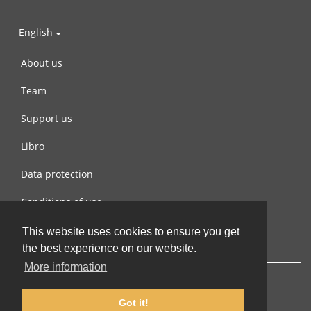
English
About us
Team
Support us
Libro
Data protection
Conditions of use
Contact us
This website uses cookies to ensure you get
the best experience on our website.
More information
Got it!