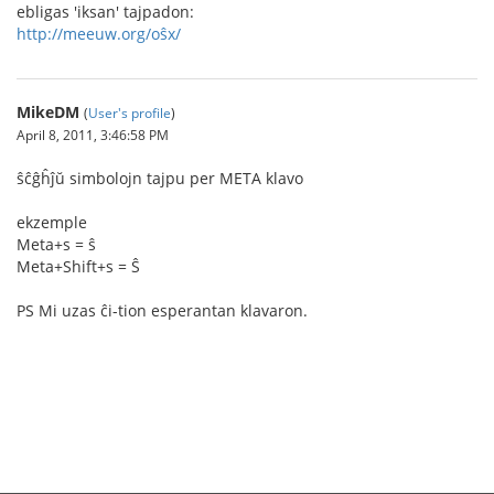
ebligas 'iksan' tajpadon:
http://meeuw.org/oŝx/
MikeDM
(
User's profile
)
April 8, 2011, 3:46:58 PM
ŝĉĝĥĵŭ simbolojn tajpu per META klavo
ekzemple
Meta+s = ŝ
Meta+Shift+s = Ŝ
PS Mi uzas ĉi-tion esperantan klavaron.