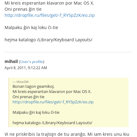
Mi kreis esperantan klavaron por Mac OS X.
Oni prenas ĝin tie
http://dropfile.ru/files/get/-f_RY5pZzK/eo.zip
Malpaku ĝin kaj loku ĉi-tie
hejma katalogo /Library/Keyboard Layouts/
mihxil
(
User's profile
)
April 8, 2011, 9:12:22 AM
MikeDM:
Bonan tagon geamikoj.
Mi kreis esperantan klavaron por Mac OS X.
Oni prenas ĝin tie
http://dropfile.ru/files/get/-f_RY5pZzK/eo.zip
Malpaku ĝin kaj loku ĉi-tie
hejma katalogo /Library/Keyboard Layouts/
Vi ne priskribis la trajtojn de tiu aranĝo. Mi iam kreis unu kiu