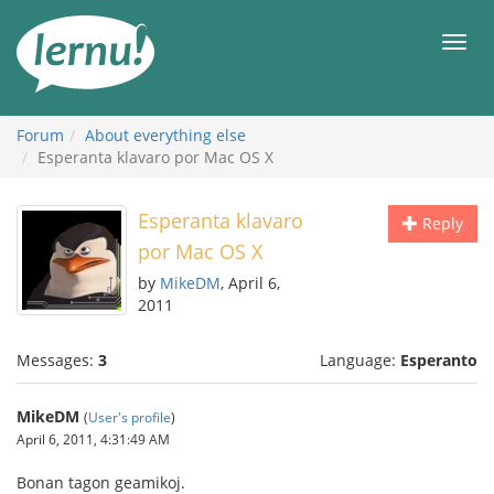
Skip
to
Men
the
content
Forum
About everything else
Esperanta klavaro por Mac OS X
Esperanta klavaro
Reply
por Mac OS X
by
MikeDM
, April 6,
2011
Messages:
3
Language:
Esperanto
MikeDM
(
User's profile
)
April 6, 2011, 4:31:49 AM
Bonan tagon geamikoj.