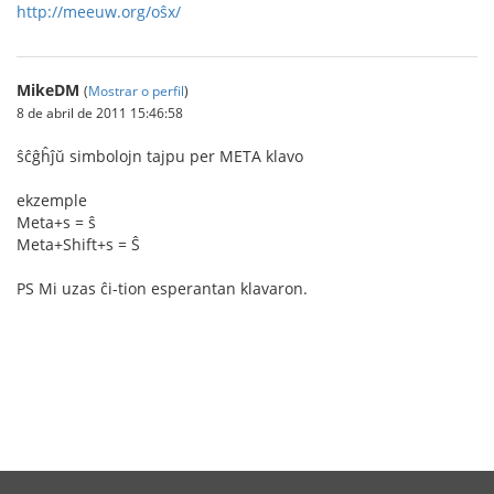
http://meeuw.org/oŝx/
MikeDM
(
Mostrar o perfil
)
8 de abril de 2011 15:46:58
ŝĉĝĥĵŭ simbolojn tajpu per META klavo
ekzemple
Meta+s = ŝ
Meta+Shift+s = Ŝ
PS Mi uzas ĉi-tion esperantan klavaron.