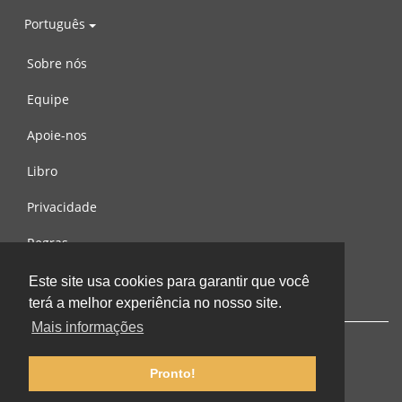
Português
Sobre nós
Equipe
Apoie-nos
Libro
Privacidade
Regras
Contacte-nos
Este site usa cookies para garantir que você
terá a melhor experiência no nosso site.
Mais informações
Pronto!
© 2002-2026 lernu.net |
Impressum