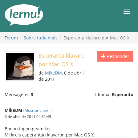
Ir
ao
Men
conteúdo
Fórum
Sobre tudo mais
Esperanta klavaro por Mac OS X
Esperanta klavaro
Responder
por Mac OS X
de
MikeDM
, 6 de abril
de 2011
Mensagens:
3
Idioma:
Esperanto
MikeDM
(
Mostrar o perfil
)
6 de abril de 2011 04:31:49
Bonan tagon geamikoj.
Mi kreis esperantan klavaron por Mac OS X.