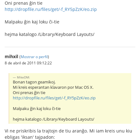
Oni prenas ĝin tie
http://dropfile.ru/files/get/-f_RY5pZzK/eo.zip
Malpaku ĝin kaj loku ĉi-tie
hejma katalogo /Library/Keyboard Layouts/
mihxil
(
Mostrar o perfil
)
8 de abril de 2011 09:12:22
MikeDM:
Bonan tagon geamikoj.
Mi kreis esperantan klavaron por Mac OS X.
Oni prenas ĝin tie
http://dropfile.ru/files/get/-f_RY5pZzK/eo.zip
Malpaku ĝin kaj loku ĉi-tie
hejma katalogo /Library/Keyboard Layouts/
Vi ne priskribis la trajtojn de tiu aranĝo. Mi iam kreis unu kiu
ebligas 'iksan' tajpadon: