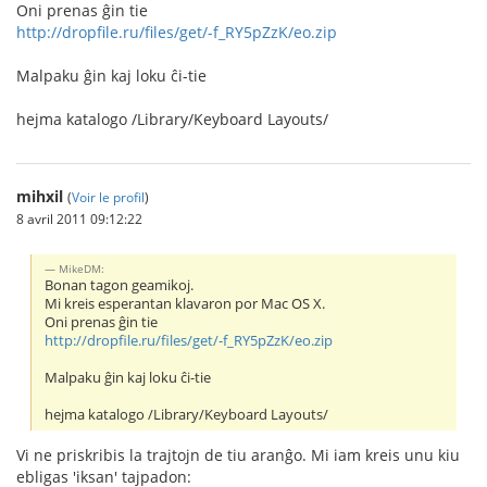
Oni prenas ĝin tie
http://dropfile.ru/files/get/-f_RY5pZzK/eo.zip
Malpaku ĝin kaj loku ĉi-tie
hejma katalogo /Library/Keyboard Layouts/
mihxil
(
Voir le profil
)
8 avril 2011 09:12:22
MikeDM:
Bonan tagon geamikoj.
Mi kreis esperantan klavaron por Mac OS X.
Oni prenas ĝin tie
http://dropfile.ru/files/get/-f_RY5pZzK/eo.zip
Malpaku ĝin kaj loku ĉi-tie
hejma katalogo /Library/Keyboard Layouts/
Vi ne priskribis la trajtojn de tiu aranĝo. Mi iam kreis unu kiu
ebligas 'iksan' tajpadon: