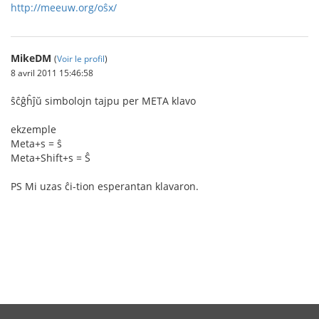
http://meeuw.org/oŝx/
MikeDM
(
Voir le profil
)
8 avril 2011 15:46:58
ŝĉĝĥĵŭ simbolojn tajpu per META klavo
ekzemple
Meta+s = ŝ
Meta+Shift+s = Ŝ
PS Mi uzas ĉi-tion esperantan klavaron.