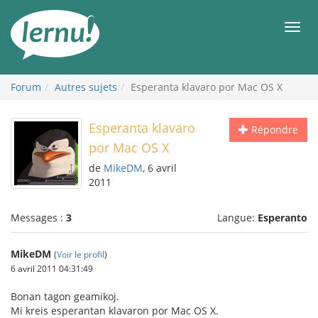
Aller
au
Men
contenu
Forum
Autres sujets
Esperanta klavaro por Mac OS X
Esperanta klavaro
Répondre
por Mac OS X
de
MikeDM
, 6 avril
2011
Messages :
3
Langue:
Esperanto
MikeDM
(
Voir le profil
)
6 avril 2011 04:31:49
Bonan tagon geamikoj.
Mi kreis esperantan klavaron por Mac OS X.