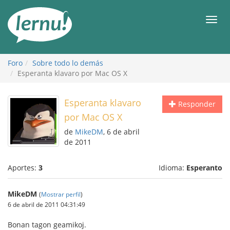
Contenido
Men
Foro
Sobre todo lo demás
Esperanta klavaro por Mac OS X
Esperanta klavaro
Responder
por Mac OS X
de
MikeDM
, 6 de abril
de 2011
Aportes:
3
Idioma:
Esperanto
MikeDM
(
Mostrar perfil
)
6 de abril de 2011 04:31:49
Bonan tagon geamikoj.