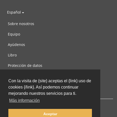
Español
Sobre nosotros
Equipo
Ayúdenos
Libro
Protección de datos
Condiciones de uso
Con la visita de {site} aceptas el {link} uso de
Contáctenos
cookies {/link}. Así podemos continuar
mejorando nuestros servicios para ti.
Más información
Aceptar