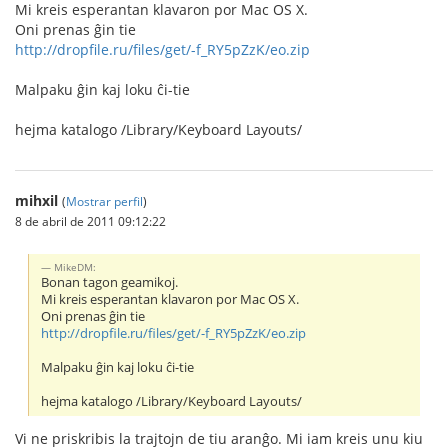
Mi kreis esperantan klavaron por Mac OS X.
Oni prenas ĝin tie
http://dropfile.ru/files/get/-f_RY5pZzK/eo.zip
Malpaku ĝin kaj loku ĉi-tie
hejma katalogo /Library/Keyboard Layouts/
mihxil
(
Mostrar perfil
)
8 de abril de 2011 09:12:22
MikeDM:
Bonan tagon geamikoj.
Mi kreis esperantan klavaron por Mac OS X.
Oni prenas ĝin tie
http://dropfile.ru/files/get/-f_RY5pZzK/eo.zip
Malpaku ĝin kaj loku ĉi-tie
hejma katalogo /Library/Keyboard Layouts/
Vi ne priskribis la trajtojn de tiu aranĝo. Mi iam kreis unu kiu