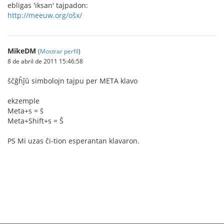
ebligas 'iksan' tajpadon:
http://meeuw.org/oŝx/
MikeDM
(
Mostrar perfil
)
8 de abril de 2011 15:46:58
ŝĉĝĥĵŭ simbolojn tajpu per META klavo
ekzemple
Meta+s = ŝ
Meta+Shift+s = Ŝ
PS Mi uzas ĉi-tion esperantan klavaron.